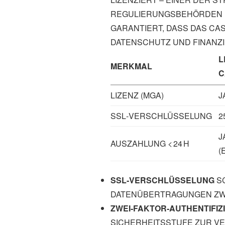
REGULIERUNGSBEHÖRDEN IN
GARANTIERT, DASS DAS CAS
ATENSCHUTZ UND FINANZIE
L
MERKMAL
C
LIZENZ (MGA)
J
SSL‑VERSCHLÜSSELUNG
2
J
AUSZAHLUNG < 24 H
(
SSL‑VERSCHLÜSSELUNG
SC
DATENÜBERTRAGUNGEN ZWI
ZWEI‑FAKTOR‑AUTHENTIFIZI
SICHERHEITSSTUFE ZUR V