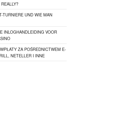
 REALLY?
T-TURNIERE UND WIE MAN
E INLOGHANDLEIDING VOOR
SINO
 WPŁATY ZA POŚREDNICTWEM E-
RILL, NETELLER I INNE