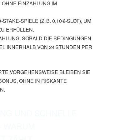
 OHNE EINZAHLUNG IM
TAKE‑SPIELE (Z. B. 0,10 €‑SLOT), UM
U ERFÜLLEN.
ZAHLUNG, SOBALD DIE BEDINGUNGEN
GEL INNERHALB VON 24 STUNDEN PER
RTE VORGEHENSWEISE BLEIBEN SIE
BONUS, OHNE IN RISKANTE
N.
UNG UND SCHNELLE
– WARUM
T ZÄHLT