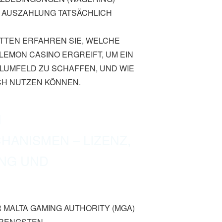
E AUSZAHLUNG TATSÄCHLICH
TTEN ERFAHREN SIE, WELCHE
MON CASINO ERGREIFT, UM EIN S
UMFELD ZU SCHAFFEN, UND WIE S
CH NUTZEN KÖNNEN.
N
HANISMEN – LIZENZ,
NG UND
R MALTA GAMING AUTHORITY (MGA)
STRENGSTEN