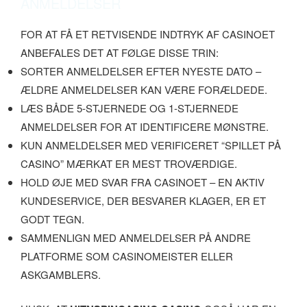
ANMELDELSER
FOR AT FÅ ET RETVISENDE INDTRYK AF CASINOET
ANBEFALES DET AT FØLGE DISSE TRIN:
SORTER ANMELDELSER EFTER NYESTE DATO –
ÆLDRE ANMELDELSER KAN VÆRE FORÆLDEDE.
LÆS BÅDE 5-STJERNEDE OG 1-STJERNEDE
ANMELDELSER FOR AT IDENTIFICERE MØNSTRE.
KUN ANMELDELSER MED VERIFICERET “SPILLET PÅ
CASINO” MÆRKAT ER MEST TROVÆRDIGE.
HOLD ØJE MED SVAR FRA CASINOET – EN AKTIV
KUNDESERVICE, DER BESVARER KLAGER, ER ET
GODT TEGN.
SAMMENLIGN MED ANMELDELSER PÅ ANDRE
PLATFORME SOM CASINOMEISTER ELLER
ASKGAMBLERS.