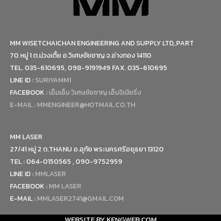
MM WISETCHAICHAN ENGINEERING AND SUPPLY LTD,.PART
70 หมู่ 1 ต.ม่วงเตี้ย อ.วิเศษชัยชาญ จ.อ่างทอง 14110
TEL. 035-610695, 098-9191949 FAX. 035-610695
LINE ID :
SURIYAMM1
FACEBOOK :
เอ็มเอ็ม วิเศษชัยชาญ เอ็นจิเนียริ่ง
E-MAIL :
MMENGINEER@HOTMAIL.CO.TH
MM LASER
27/41 หมู่ 2 ต.THANU อ.อุทัย พระนครศรีอยุธยา 13120
TEL : 064-0150565 , 090-9752959
LINE ID :
MMLASER
FACEBOOK :
MM LASER
E-MAIL :
MMLASER2741@GMAIL.COM
WEBSITE BY
KENGWEB.COM