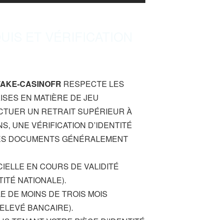
IS ET VÉRIFICATION
TAKE-CASINOFR
RESPECTE LES
SES EN MATIÈRE DE JEU
CTUER UN RETRAIT SUPÉRIEUR À
S, UNE VÉRIFICATION D’IDENTITÉ
 LES DOCUMENTS GÉNÉRALEMENT
CIELLE EN COURS DE VALIDITÉ
ITÉ NATIONALE).
LE DE MOINS DE TROIS MOIS
RELEVÉ BANCAIRE).