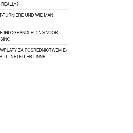
 REALLY?
T-TURNIERE UND WIE MAN
E INLOGHANDLEIDING VOOR
SINO
 WPŁATY ZA POŚREDNICTWEM E-
RILL, NETELLER I INNE