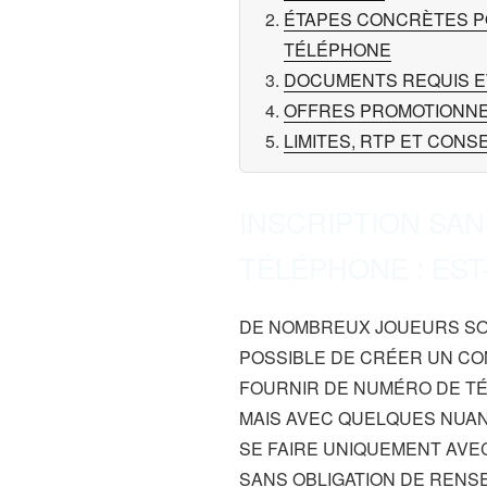
ÉTAPES CONCRÈTES P
TÉLÉPHONE
DOCUMENTS REQUIS ET
OFFRES PROMOTIONNE
LIMITES, RTP ET CONS
INSCRIPTION SA
TÉLÉPHONE : EST
DE NOMBREUX JOUEURS SOU
POSSIBLE DE CRÉER UN CO
FOURNIR DE NUMÉRO DE TÉ
MAIS AVEC QUELQUES NUANC
SE FAIRE UNIQUEMENT AVEC
SANS OBLIGATION DE RENS