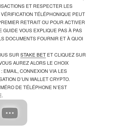
NSACTIONS ET RESPECTER LES
 VÉRIFICATION TÉLÉPHONIQUE PEUT
REMIER RETRAIT OU POUR ACTIVER
 GUIDE VOUS EXPLIQUE PAS À PAS
S DOCUMENTS FOURNIR ET À QUOI
OUS SUR
STAKE BET
ET CLIQUEZ SUR
 VOUS AUREZ ALORS LE CHOIX
: EMAIL, CONNEXION VIA LES
SATION D’UN WALLET CRYPTO.
UMÉRO DE TÉLÉPHONE N’EST
E.