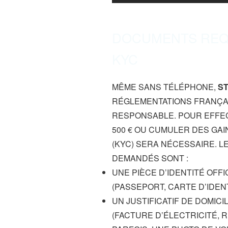
DOCUMENTS REQU
KYC
MÊME SANS TÉLÉPHONE,
S
RÉGLEMENTATIONS FRANÇAI
RESPONSABLE. POUR EFFE
500 € OU CUMULER DES GAIN
(KYC) SERA NÉCESSAIRE.
DEMANDÉS SONT :
UNE PIÈCE D’IDENTITÉ OFFI
(PASSEPORT, CARTE D’IDENT
UN JUSTIFICATIF DE DOMICI
(FACTURE D’ÉLECTRICITÉ, 