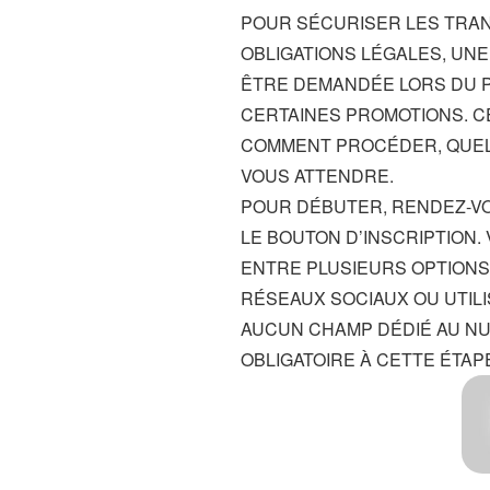
POUR SÉCURISER LES TRA
OBLIGATIONS LÉGALES, UNE
ÊTRE DEMANDÉE LORS DU P
CERTAINES PROMOTIONS. CE
COMMENT PROCÉDER, QUEL
VOUS ATTENDRE.
POUR DÉBUTER, RENDEZ-V
LE BOUTON D’INSCRIPTION.
ENTRE PLUSIEURS OPTIONS 
RÉSEAUX SOCIAUX OU UTILI
AUCUN CHAMP DÉDIÉ AU N
OBLIGATOIRE À CETTE ÉTAP