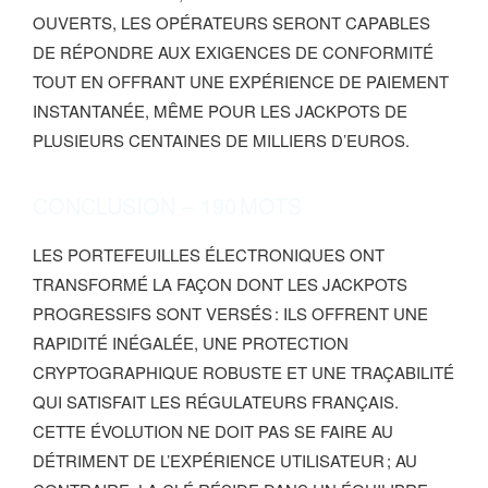
OUVERTS, LES OPÉRATEURS SERONT CAPABLES
DE RÉPONDRE AUX EXIGENCES DE CONFORMITÉ
TOUT EN OFFRANT UNE EXPÉRIENCE DE PAIEMENT
INSTANTANÉE, MÊME POUR LES JACKPOTS DE
PLUSIEURS CENTAINES DE MILLIERS D’EUROS.
CONCLUSION – 190 MOTS
LES PORTEFEUILLES ÉLECTRONIQUES ONT
TRANSFORMÉ LA FAÇON DONT LES JACKPOTS
PROGRESSIFS SONT VERSÉS : ILS OFFRENT UNE
RAPIDITÉ INÉGALÉE, UNE PROTECTION
CRYPTOGRAPHIQUE ROBUSTE ET UNE TRAÇABILITÉ
QUI SATISFAIT LES RÉGULATEURS FRANÇAIS.
CETTE ÉVOLUTION NE DOIT PAS SE FAIRE AU
DÉTRIMENT DE L’EXPÉRIENCE UTILISATEUR ; AU