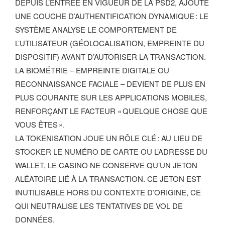
DEPUIS L’ENTRÉE EN VIGUEUR DE LA PSD2, AJOUTE
UNE COUCHE D’AUTHENTIFICATION DYNAMIQUE : LE
SYSTÈME ANALYSE LE COMPORTEMENT DE
L’UTILISATEUR (GÉOLOCALISATION, EMPREINTE DU
DISPOSITIF) AVANT D’AUTORISER LA TRANSACTION.
LA BIOMÉTRIE – EMPREINTE DIGITALE OU
RECONNAISSANCE FACIALE – DEVIENT DE PLUS EN
PLUS COURANTE SUR LES APPLICATIONS MOBILES,
RENFORÇANT LE FACTEUR « QUELQUE CHOSE QUE
VOUS ÊTES ».
LA TOKENISATION JOUE UN RÔLE CLÉ : AU LIEU DE
STOCKER LE NUMÉRO DE CARTE OU L’ADRESSE DU
WALLET, LE CASINO NE CONSERVE QU’UN JETON
ALÉATOIRE LIÉ À LA TRANSACTION. CE JETON EST
INUTILISABLE HORS DU CONTEXTE D’ORIGINE, CE
QUI NEUTRALISE LES TENTATIVES DE VOL DE
DONNÉES.