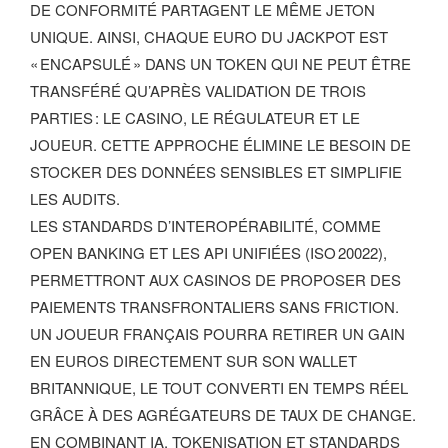
DE CONFORMITÉ PARTAGENT LE MÊME JETON
UNIQUE. AINSI, CHAQUE EURO DU JACKPOT EST
« ENCAPSULÉ » DANS UN TOKEN QUI NE PEUT ÊTRE
TRANSFÉRÉ QU’APRÈS VALIDATION DE TROIS
PARTIES : LE CASINO, LE RÉGULATEUR ET LE
JOUEUR. CETTE APPROCHE ÉLIMINE LE BESOIN DE
STOCKER DES DONNÉES SENSIBLES ET SIMPLIFIE
LES AUDITS.
LES STANDARDS D’INTEROPÉRABILITÉ, COMME
OPEN BANKING ET LES API UNIFIÉES (ISO 20022),
PERMETTRONT AUX CASINOS DE PROPOSER DES
PAIEMENTS TRANSFRONTALIERS SANS FRICTION.
UN JOUEUR FRANÇAIS POURRA RETIRER UN GAIN
EN EUROS DIRECTEMENT SUR SON WALLET
BRITANNIQUE, LE TOUT CONVERTI EN TEMPS RÉEL
GRÂCE À DES AGRÉGATEURS DE TAUX DE CHANGE.
EN COMBINANT IA, TOKENISATION ET STANDARDS