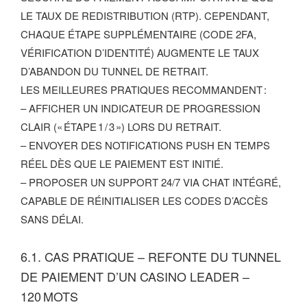
LE TAUX DE REDISTRIBUTION (RTP). CEPENDANT,
CHAQUE ÉTAPE SUPPLÉMENTAIRE (CODE 2FA,
VÉRIFICATION D’IDENTITÉ) AUGMENTE LE TAUX
D’ABANDON DU TUNNEL DE RETRAIT.
LES MEILLEURES PRATIQUES RECOMMANDENT :
– AFFICHER UN INDICATEUR DE PROGRESSION
CLAIR (« ÉTAPE 1 / 3 ») LORS DU RETRAIT.
– ENVOYER DES NOTIFICATIONS PUSH EN TEMPS
RÉEL DÈS QUE LE PAIEMENT EST INITIÉ.
– PROPOSER UN SUPPORT 24/7 VIA CHAT INTÉGRÉ,
CAPABLE DE RÉINITIALISER LES CODES D’ACCÈS
SANS DÉLAI.
6.1. CAS PRATIQUE – REFONTE DU TUNNEL
DE PAIEMENT D’UN CASINO LEADER –
120 MOTS