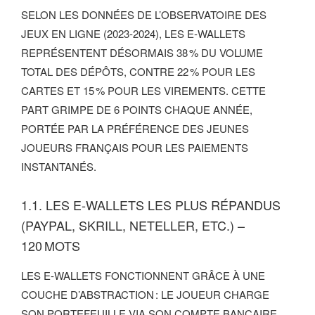
SELON LES DONNÉES DE L’OBSERVATOIRE DES
JEUX EN LIGNE (2023‑2024), LES E‑WALLETS
REPRÉSENTENT DÉSORMAIS 38 % DU VOLUME
TOTAL DES DÉPÔTS, CONTRE 22 % POUR LES
CARTES ET 15 % POUR LES VIREMENTS. CETTE
PART GRIMPE DE 6 POINTS CHAQUE ANNÉE,
PORTÉE PAR LA PRÉFÉRENCE DES JEUNES
JOUEURS FRANÇAIS POUR LES PAIEMENTS
INSTANTANÉS.
1.1. LES E‑WALLETS LES PLUS RÉPANDUS
(PAYPAL, SKRILL, NETELLER, ETC.) –
120 MOTS
LES E‑WALLETS FONCTIONNENT GRÂCE À UNE
COUCHE D’ABSTRACTION : LE JOUEUR CHARGE
SON PORTEFEUILLE VIA SON COMPTE BANCAIRE