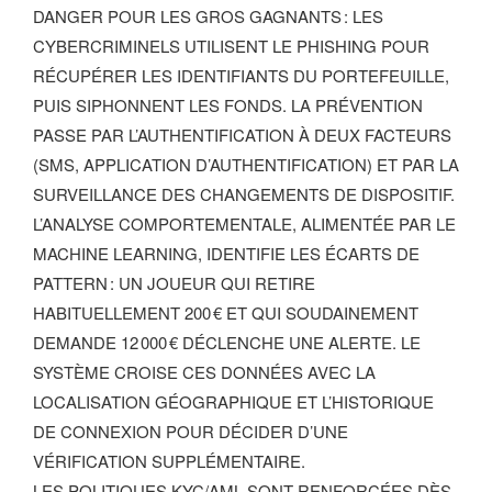
DANGER POUR LES GROS GAGNANTS : LES
CYBERCRIMINELS UTILISENT LE PHISHING POUR
RÉCUPÉRER LES IDENTIFIANTS DU PORTEFEUILLE,
PUIS SIPHONNENT LES FONDS. LA PRÉVENTION
PASSE PAR L’AUTHENTIFICATION À DEUX FACTEURS
(SMS, APPLICATION D’AUTHENTIFICATION) ET PAR LA
SURVEILLANCE DES CHANGEMENTS DE DISPOSITIF.
L’ANALYSE COMPORTEMENTALE, ALIMENTÉE PAR LE
MACHINE LEARNING, IDENTIFIE LES ÉCARTS DE
PATTERN : UN JOUEUR QUI RETIRE
HABITUELLEMENT 200 € ET QUI SOUDAINEMENT
DEMANDE 12 000 € DÉCLENCHE UNE ALERTE. LE
SYSTÈME CROISE CES DONNÉES AVEC LA
LOCALISATION GÉOGRAPHIQUE ET L’HISTORIQUE
DE CONNEXION POUR DÉCIDER D’UNE
VÉRIFICATION SUPPLÉMENTAIRE.
LES POLITIQUES KYC/AML SONT RENFORCÉES DÈS