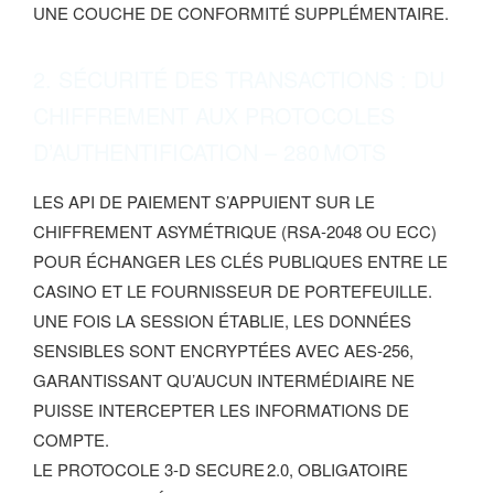
UNE COUCHE DE CONFORMITÉ SUPPLÉMENTAIRE.
2. SÉCURITÉ DES TRANSACTIONS : DU
CHIFFREMENT AUX PROTOCOLES
D’AUTHENTIFICATION – 280 MOTS
LES API DE PAIEMENT S’APPUIENT SUR LE
CHIFFREMENT ASYMÉTRIQUE (RSA‑2048 OU ECC)
POUR ÉCHANGER LES CLÉS PUBLIQUES ENTRE LE
CASINO ET LE FOURNISSEUR DE PORTEFEUILLE.
UNE FOIS LA SESSION ÉTABLIE, LES DONNÉES
SENSIBLES SONT ENCRYPTÉES AVEC AES‑256,
GARANTISSANT QU’AUCUN INTERMÉDIAIRE NE
PUISSE INTERCEPTER LES INFORMATIONS DE
COMPTE.
LE PROTOCOLE 3‑D SECURE 2.0, OBLIGATOIRE