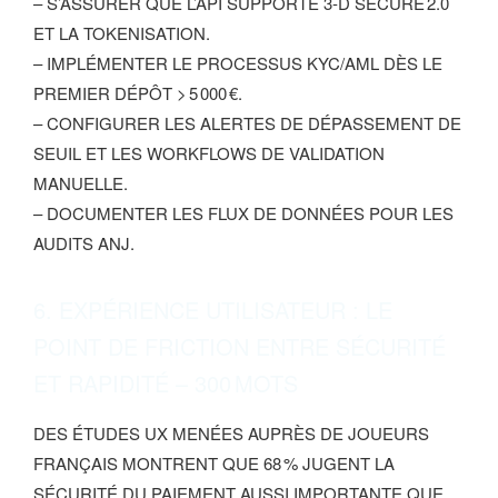
– S’ASSURER QUE L’API SUPPORTE 3‑D SECURE 2.0
ET LA TOKENISATION.
– IMPLÉMENTER LE PROCESSUS KYC/AML DÈS LE
PREMIER DÉPÔT > 5 000 €.
– CONFIGURER LES ALERTES DE DÉPASSEMENT DE
SEUIL ET LES WORKFLOWS DE VALIDATION
MANUELLE.
– DOCUMENTER LES FLUX DE DONNÉES POUR LES
AUDITS ANJ.
6. EXPÉRIENCE UTILISATEUR : LE
POINT DE FRICTION ENTRE SÉCURITÉ
ET RAPIDITÉ – 300 MOTS
DES ÉTUDES UX MENÉES AUPRÈS DE JOUEURS
FRANÇAIS MONTRENT QUE 68 % JUGENT LA
SÉCURITÉ DU PAIEMENT AUSSI IMPORTANTE QUE