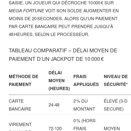
SAISIE. UN JOUEUR QUI DÉCROCHE 10 000 € SUR
MEGA FORTUNE
VOIT SON SOLDE AUGMENTER EN
MOINS DE 20 SECONDES, ALORS QU’UN PAIEMENT
PAR CARTE BANCAIRE PEUT PRENDRE JUSQU’À
48 HEURES, SELON LE PROCESSEUR.
TABLEAU COMPARATIF – DÉLAI MOYEN DE
PAIEMENT D’UN JACKPOT DE 10 000 €
DÉLAI
MÉTHODE DE
FRAIS
NIVEAU DE
MOYEN
PAIEMENT
APPLIQUÉS
SÉCURITÉ*
(HEURES)
CARTE
2 % DU
ÉLEVÉ (3‑D
24‑48
BANCAIRE
MONTANT
SECURE)
0 % (HORS
VIREMENT
72‑120
FRAIS
MOYEN