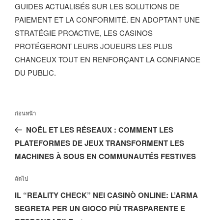
GUIDES ACTUALISÉS SUR LES SOLUTIONS DE
PAIEMENT ET LA CONFORMITÉ. EN ADOPTANT UNE
STRATÉGIE PROACTIVE, LES CASINOS
PROTÉGERONT LEURS JOUEURS LES PLUS
CHANCEUX TOUT EN RENFORÇANT LA CONFIANCE
DU PUBLIC.
ก่อนหน้า
NOËL ET LES RÉSEAUX : COMMENT LES
PLATEFORMES DE JEUX TRANSFORMENT LES
MACHINES À SOUS EN COMMUNAUTÉS FESTIVES
ถัดไป
IL “REALITY CHECK” NEI CASINÒ ONLINE: L’ARMA
SEGRETA PER UN GIOCO PIÙ TRASPARENTE E