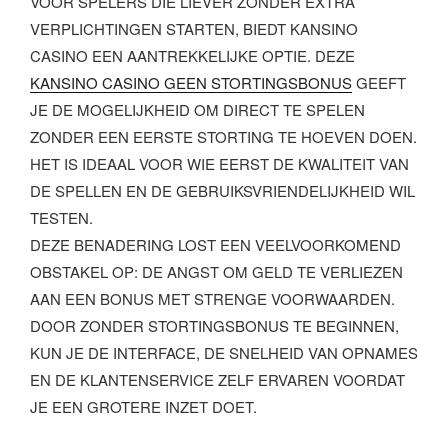
VOOR SPELERS DIE LIEVER ZONDER EXTRA
VERPLICHTINGEN STARTEN, BIEDT KANSINO
CASINO EEN AANTREKKELIJKE OPTIE. DEZE
KANSINO CASINO GEEN STORTINGSBONUS
GEEFT
JE DE MOGELIJKHEID OM DIRECT TE SPELEN
ZONDER EEN EERSTE STORTING TE HOEVEN DOEN.
HET IS IDEAAL VOOR WIE EERST DE KWALITEIT VAN
DE SPELLEN EN DE GEBRUIKSVRIENDELIJKHEID WIL
TESTEN.
DEZE BENADERING LOST EEN VEELVOORKOMEND
OBSTAKEL OP: DE ANGST OM GELD TE VERLIEZEN
AAN EEN BONUS MET STRENGE VOORWAARDEN.
DOOR ZONDER STORTINGSBONUS TE BEGINNEN,
KUN JE DE INTERFACE, DE SNELHEID VAN OPNAMES
EN DE KLANTENSERVICE ZELF ERVAREN VOORDAT
JE EEN GROTERE INZET DOET.