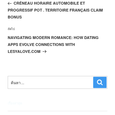
CRÉNEAU HORAIRE AUTOMOBILE ET
PROGRESSIF POT . TERRITOIRE FRANÇAIS CLAIM
BONUS
ถัดไป
NAVIGATING MODERN ROMANCE: HOW DATING
APPS EVOLVE CONNECTIONS WITH
LESYALOVE.COM
เรื่องล่าสุด