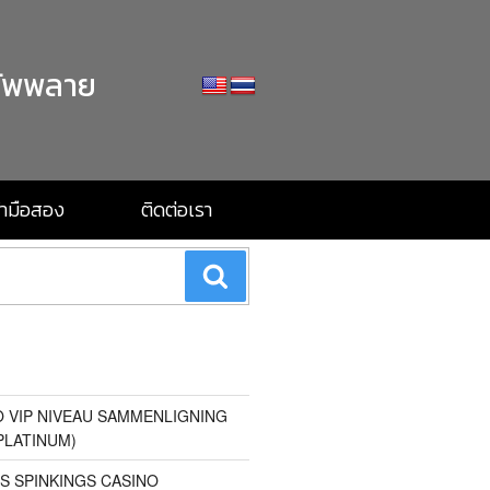
 ซัพพลาย
้ามือสอง
ติดต่อเรา
O VIP NIVEAU SAMMENLIGNING
PLATINUM)
S SPINKINGS CASINO