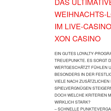
DAS ULTIMATIV
WEIHNACHTS‑
IM LIVE‑CASI
XON CASINO
EIN GUTES LOYALTY‑PROGRA
TREUEPUNKTE. ES SORGT D
WERTGESCHÄTZT FÜHLEN U
ESONDERS IN DER FESTLIC
IELE NACH ZUSÄTZLICHEN B
PIELVERGNÜGEN STEIGER
DOCH WELCHE KRITERIEN 
WIRKLICH STARK?
– SCHNELLE PUNKTEVERGAB