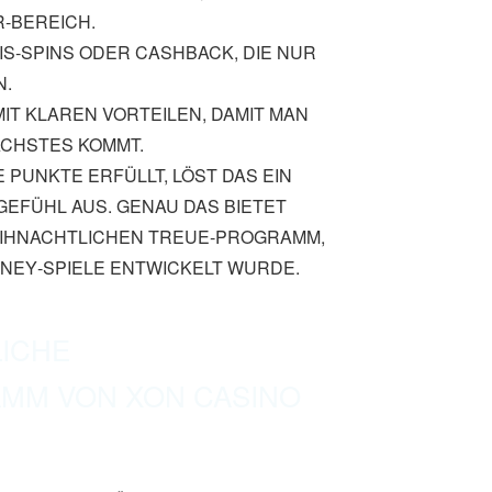
R‑BEREICH.
TIS‑SPINS ODER CASHBACK, DIE NUR
N.
IT KLAREN VORTEILEN, DAMIT MAN
ÄCHSTES KOMMT.
E PUNKTE ERFÜLLT, LÖST DAS EIN
EFÜHL AUS. GENAU DAS BIETET
EIHNACHTLICHEN TREUE‑PROGRAMM,
ONEY‑SPIELE ENTWICKELT WURDE.
ICHE
MM VON XON CASINO