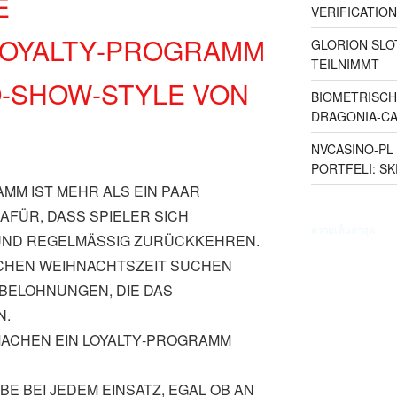
E
VERIFICATION
LOYALTY‑PROGRAMM
GLORION SLO
TEILNIMMT
NO‑SHOW‑STYLE VON
BIOMETRISCH
DRAGONIA-CA
NVCASINO-PL
PORTFELI: SK
MM IST MEHR ALS EIN PAAR
AFÜR, DASS SPIELER SICH
ความเห็นล่าสุด
ND REGELMÄSSIG ZURÜCKKEHREN. B
HEN WEIHNACHTSZEIT SUCHEN V
ELOHNUNGEN, DIE DAS S
N.
MACHEN EIN LOYALTY‑PROGRAMM
E BEI JEDEM EINSATZ, EGAL OB AN