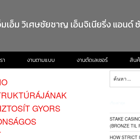
็มเอ็ม วิเศษชัยชาญ เอ็นจิเนียริ่ง แอนด์
เรา
งานตามแบบ
งานตัดเลเซอร์
สินค
NO
TRUKTÚRÁJÁNAK
เรื่องล่าสุด
BIZTOSÍT GYORS
TONSÁGOS
STAKE CASIN
(BRONZE TIL 
T
HOW STRICT I