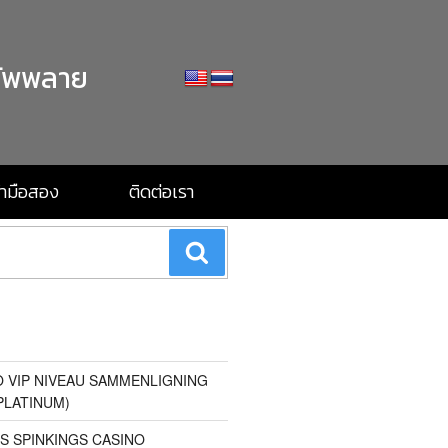
 ซัพพลาย
้ามือสอง
ติดต่อเรา
O VIP NIVEAU SAMMENLIGNING
PLATINUM)
S SPINKINGS CASINO