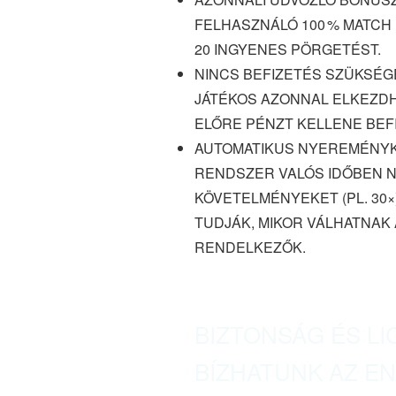
FELHASZNÁLÓ 100 % MATCH 
20 INGYENES PÖRGETÉST.
NINCS BEFIZETÉS SZÜKSÉGE
JÁTÉKOS AZONNAL ELKEZDHE
ELŐRE PÉNZT KELLENE BEFI
AUTOMATIKUS NYEREMÉNYK
RENDSZER VALÓS IDŐBEN N
KÖVETELMÉNYEKET (PL. 30×
TUDJÁK, MIKOR VÁLHATNA
RENDELKEZŐK.
BIZTONSÁG ÉS LI
BÍZHATUNK AZ E