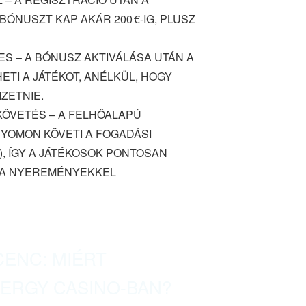
BÓNUSZT KAP AKÁR 200 €‑IG, PLUSZ
S – A BÓNUSZ AKTIVÁLÁSA UTÁN A
TI A JÁTÉKOT, ANÉLKÜL, HOGY
ZETNIE.
ÖVETÉS – A FELHŐALAPÚ
YOMON KÖVETI A FOGADÁSI
), ÍGY A JÁTÉKOSOK PONTOSAN
K A NYEREMÉNYEKKEL
CENC: MIÉRT
NERGY CASINO‑BAN?