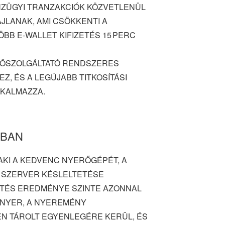
ÉNZÜGYI TRANZAKCIÓK KÖZVETLENÜL
JLANAK, AMI CSÖKKENTI A
ÖBB E‑WALLET KIFIZETÉS 15 PERC
HŐSZOLGÁLTATÓ RENDSZERES
Z, ÉS A LEGÚJABB TITKOSÍTÁSI
LKALMAZZA.
TBAN
 AKI A KEDVENC NYERŐGÉPÉT, A
 A SZERVER KÉSLELTETÉSE
ETÉS EREDMÉNYE SZINTE AZONNAL
S NYER, A NYEREMÉNY
N TÁROLT EGYENLEGÉRE KERÜL, ÉS