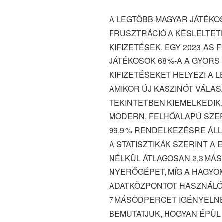
A LEGTÖBB MAGYAR JÁTÉKO
FRUSZTRÁCIÓ A KÉSLELTET
KIFIZETÉSEK. EGY 2023-AS
JÁTÉKOSOK 68 %-A A GYORS
KIFIZETÉSEKET HELYEZI A
AMIKOR ÚJ KASZINÓT VÁLAS
TEKINTETBEN KIEMELKEDIK
MODERN, FELHŐALAPÚ SZE
99,9 % RENDELKEZÉSRE ÁLLÁ
A STATISZTIKÁK SZERINT A
NÉLKÜL ÁTLAGOSAN 2,3 MÁS
NYERŐGÉPET, MÍG A HAGYO
ADATKÖZPONTOT HASZNÁLÓ
7 MÁSODPERCET IGÉNYELNE
BEMUTATJUK, HOGYAN ÉPÜL 