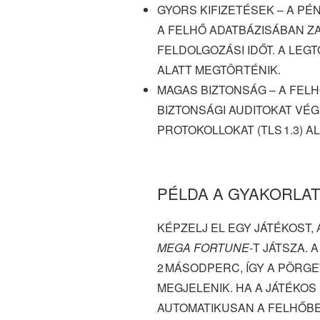
GYORS KIFIZETÉSEK – A P
A FELHŐ ADATBÁZISÁBAN ZA
FELDOLGOZÁSI IDŐT. A LEGT
ALATT MEGTÖRTÉNIK.
MAGAS BIZTONSÁG – A FEL
BIZTONSÁGI AUDITOKAT VÉGE
PROTOKOLLOKAT (TLS 1.3) A
PÉLDA A GYAKORLA
KÉPZELJ EL EGY JÁTÉKOST,
MEGA FORTUNE
‑T JÁTSZA.
2 MÁSODPERC, ÍGY A PÖRG
MEGJELENIK. HA A JÁTÉKO
AUTOMATIKUSAN A FELHŐBE