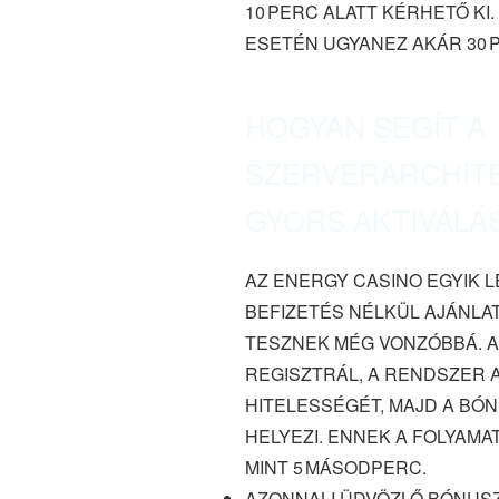
10 PERC ALATT KÉRHETŐ KI
ESETÉN UGYANEZ AKÁR 30 P
HOGYAN SEGÍT A
SZERVERARCHIT
GYORS AKTIVÁLÁ
AZ ENERGY CASINO EGYIK 
BEFIZETÉS NÉLKÜL AJÁNLA
TESZNEK MÉG VONZÓBBÁ. A
REGISZTRÁL, A RENDSZER 
HITELESSÉGÉT, MAJD A BÓ
HELYEZI. ENNEK A FOLYAMA
MINT 5 MÁSODPERC.
AZONNALI ÜDVÖZLŐ BÓNUSZ 