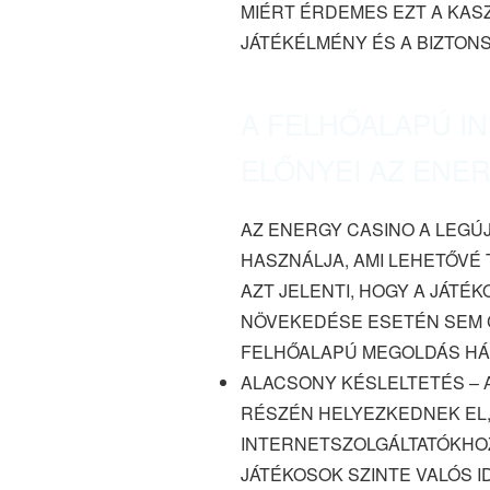
MIÉRT ÉRDEMES EZT A KASZ
JÁTÉKÉLMÉNY ÉS A BIZTON
A FELHŐALAPÚ I
ELŐNYEI AZ ENE
AZ ENERGY CASINO A LEGÚ
HASZNÁLJA, AMI LEHETŐVÉ 
AZT JELENTI, HOGY A JÁTÉ
NÖVEKEDÉSE ESETÉN SEM C
FELHŐALAPÚ MEGOLDÁS HÁ
ALACSONY KÉSLELTETÉS –
RÉSZÉN HELYEZKEDNEK EL,
INTERNETSZOLGÁLTATÓKHO
JÁTÉKOSOK SZINTE VALÓS 