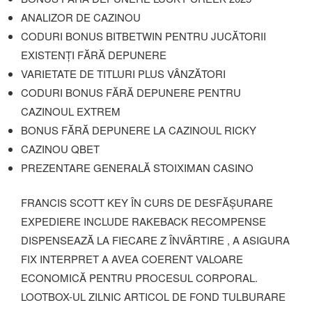
ANALIZOR DE CAZINOU
CODURI BONUS BITBETWIN PENTRU JUCĂTORII
EXISTENȚI FĂRĂ DEPUNERE
VARIETATE DE TITLURI PLUS VÂNZĂTORI
CODURI BONUS FĂRĂ DEPUNERE PENTRU
CAZINOUL EXTREM
BONUS FĂRĂ DEPUNERE LA CAZINOUL RICKY
CAZINOU QBET
PREZENTARE GENERALĂ STOIXIMAN CASINO
FRANCIS SCOTT KEY ÎN CURS DE DESFĂȘURARE
EXPEDIERE INCLUDE RAKEBACK RECOMPENSE
DISPENSEAZĂ LA FIECARE Z ÎNVÂRTIRE , A ASIGURA
FIX INTERPRET A AVEA COERENT VALOARE
ECONOMICĂ PENTRU PROCESUL CORPORAL.
LOOTBOX-UL ZILNIC ARTICOL DE FOND TULBURARE