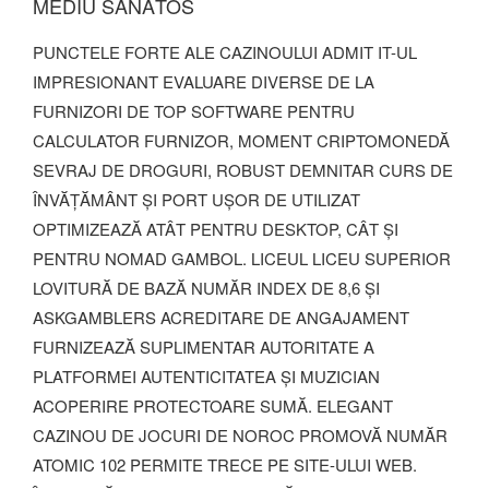
MEDIU SĂNĂTOS
PUNCTELE FORTE ALE CAZINOULUI ADMIT IT-UL
IMPRESIONANT EVALUARE DIVERSE DE LA
FURNIZORI DE TOP SOFTWARE PENTRU
CALCULATOR FURNIZOR, MOMENT CRIPTOMONEDĂ
SEVRAJ DE DROGURI, ROBUST DEMNITAR CURS DE
ÎNVĂȚĂMÂNT ȘI PORT UȘOR DE UTILIZAT
OPTIMIZEAZĂ ATÂT PENTRU DESKTOP, CÂT ȘI
PENTRU NOMAD GAMBOL. LICEUL LICEU SUPERIOR
LOVITURĂ DE BAZĂ NUMĂR INDEX DE 8,6 ȘI
ASKGAMBLERS ACREDITARE DE ANGAJAMENT
FURNIZEAZĂ SUPLIMENTAR AUTORITATE A
PLATFORMEI AUTENTICITATEA ȘI MUZICIAN
ACOPERIRE PROTECTOARE SUMĂ. ELEGANT
CAZINOU DE JOCURI DE NOROC PROMOVĂ NUMĂR
ATOMIC 102 PERMITE TRECE PE SITE-ULUI WEB.