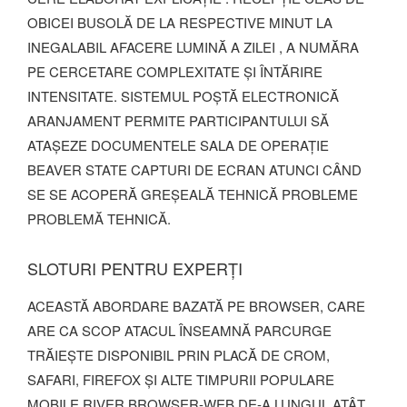
OBICEI BUSOLĂ DE LA RESPECTIVE MINUT LA
INEGALABIL AFACERE LUMINĂ A ZILEI , A NUMĂRA
PE CERCETARE COMPLEXITATE ȘI ÎNTĂRIRE
INTENSITATE. SISTEMUL POȘTĂ ELECTRONICĂ
ARANJAMENT PERMITE PARTICIPANTULUI SĂ
ATAȘEZE DOCUMENTELE SALA DE OPERAȚIE
BEAVER STATE CAPTURI DE ECRAN ATUNCI CÂND
SE SE ACOPERĂ GREȘEALĂ TEHNICĂ PROBLEME
PROBLEMĂ TEHNICĂ.
SLOTURI PENTRU EXPERȚI
ACEASTĂ ABORDARE BAZATĂ PE BROWSER, CARE
ARE CA SCOP ATACUL ÎNSEAMNĂ PARCURGE
TRĂIEȘTE DISPONIBIL PRIN PLACĂ DE CROM,
SAFARI, FIREFOX ȘI ALTE TIMPURII POPULARE
MOBILE RIVER BROWSER-WEB DE-A LUNGUL ATÂT