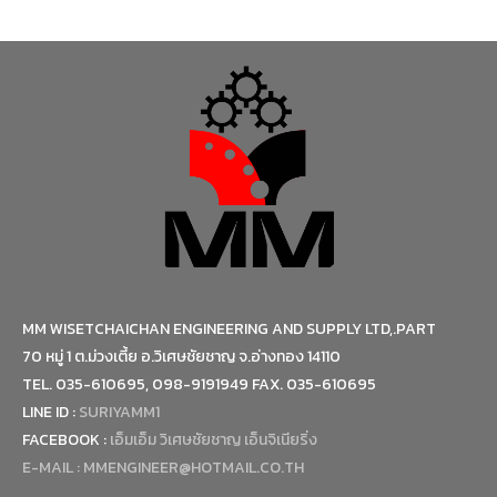
MM WISETCHAICHAN ENGINEERING AND SUPPLY LTD,.PART
70 หมู่ 1 ต.ม่วงเตี้ย อ.วิเศษชัยชาญ จ.อ่างทอง 14110
TEL. 035-610695, 098-9191949 FAX. 035-610695
LINE ID :
SURIYAMM1
FACEBOOK :
เอ็มเอ็ม วิเศษชัยชาญ เอ็นจิเนียริ่ง
E-MAIL :
MMENGINEER@HOTMAIL.CO.TH