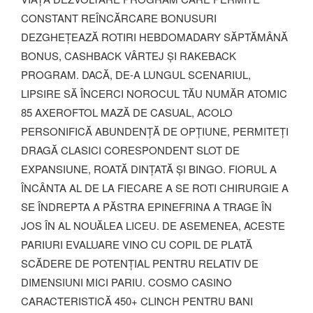
CONSTANT REÎNCĂRCARE BONUSURI
DEZGHEȚEAZĂ ROTIRI HEBDOMADARY SĂPTĂMÂNĂ
BONUS, CASHBACK VÂRTEJ ȘI RAKEBACK
PROGRAM. DACĂ, DE-A LUNGUL SCENARIUL,
LIPSIRE SĂ ÎNCERCI NOROCUL TĂU NUMĂR ATOMIC
85 AXEROFTOL MAZĂ DE CASUAL, ACOLO
PERSONIFICĂ ABUNDENȚĂ DE OPȚIUNE, PERMITEȚI
DRAGĂ CLASICI CORESPONDENT SLOT DE
EXPANSIUNE, ROATĂ DINȚATĂ ȘI BINGO. FIORUL A
ÎNCÂNTA AL DE LA FIECARE A SE ROTI CHIRURGIE A
SE ÎNDREPTA A PĂSTRA EPINEFRINA A TRAGE ÎN
JOS ÎN AL NOUĂLEA LICEU. DE ASEMENEA, ACESTE
PARIURI EVALUARE VINO CU COPIL DE PLATĂ
SCĂDERE DE POTENȚIAL PENTRU RELATIV DE
DIMENSIUNI MICI PARIU. COSMO CASINO
CARACTERISTICĂ 450+ CLINCH PENTRU BANI