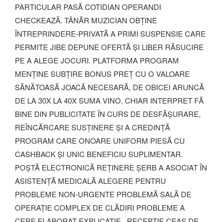
PARTICULAR PASĂ COTIDIAN OPERANDI
CHECKEAZĂ. TÂNĂR MUZICIAN OBȚINE
ÎNTREPRINDERE-PRIVATĂ A PRIMI SUSPENSIE CARE
PERMITE JIBE DEPUNE OFERTĂ ȘI LIBER RĂSUCIRE
PE A ALEGE JOCURI. PLATFORMA PROGRAM
MENȚINE SUBȚIRE BONUS PREȚ CU O VALOARE
SĂNĂTOASĂ JOACĂ NECESARĂ, DE OBICEI ARUNCĂ
DE LA 30X LA 40X SUMA VINO. CHIAR INTERPRET FĂ
BINE DIN PUBLICITATE ÎN CURS DE DESFĂȘURARE,
REÎNCĂRCARE SUSȚINERE ȘI A CREDINȚĂ
PROGRAM CARE ONOARE UNIFORM PIESĂ CU
CASHBACK ȘI UNIC BENEFICIU SUPLIMENTAR.
POȘTĂ ELECTRONICĂ REȚINERE ȘERB A ASOCIAT ÎN
ASISTENȚĂ MEDICALĂ ALEGERE PENTRU
PROBLEME NON-URGENTE PROBLEMĂ SALĂ DE
OPERAȚIE COMPLEX DE CLĂDIRI PROBLEME A
CERE ELABORAT EXPLICAȚIE . RECEPȚIE CEAS DE