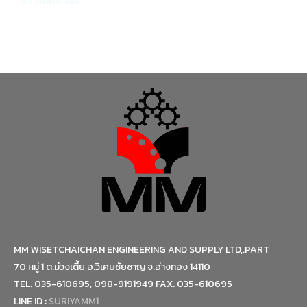
ความเห็นล่าสุด
MM WISETCHAICHAN ENGINEERING AND SUPPLY LTD,.PART
70 หมู่ 1 ต.ม่วงเตี้ย อ.วิเศษชัยชาญ จ.อ่างทอง 14110
TEL. 035-610695, 098-9191949 FAX. 035-610695
LINE ID :
SURIYAMM1