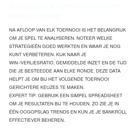
8. EVALUEER JE PRESTATIES EN LEER
VAN ELKE SESSIE
NA AFLOOP VAN ELK TOERNOOI IS HET BELANGRIJK
OM JE SPEL TE ANALYSEREN. NOTEER WELKE
STRATEGIEËN GOED WERKTEN EN WAAR JE NOG
KUNT VERBETEREN. KIJK NAAR JE
WIN‑/VERLIESRATIO, GEMIDDELDE INZET EN DE TIJD
DIE JE BESTEEDDE AAN ELKE RONDE. DEZE DATA
HELPT JE OM BIJ HET VOLGENDE TOERNOOI
GERICHTERE KEUZES TE MAKEN.
EXPERT TIP: GEBRUIK EEN SIMPEL SPREADSHEET
OM JE RESULTATEN BIJ TE HOUDEN. ZO ZIE JE IN
ÉÉN OOGOPSLAG TRENDS EN KUN JE JE BANKROLL
EFFECTIEVER BEHEREN.