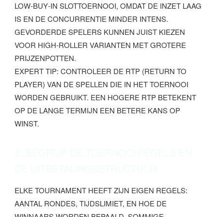
LOW‑BUY‑IN SLOTTOERNOOI, OMDAT DE INZET LAAG
IS EN DE CONCURRENTIE MINDER INTENS.
GEVORDERDE SPELERS KUNNEN JUIST KIEZEN
VOOR HIGH‑ROLLER VARIANTEN MET GROTERE
PRIJZENPOTTEN.
EXPERT TIP: CONTROLEER DE RTP (RETURN TO
PLAYER) VAN DE SPELLEN DIE IN HET TOERNOOI
WORDEN GEBRUIKT. EEN HOGERE RTP BETEKENT
OP DE LANGE TERMIJN EEN BETERE KANS OP
WINST.
2. BEGRIJP DE TOERNOOIREGELS EN
DE UITBETALINGSSTRUCTUUR
ELKE TOURNAMENT HEEFT ZIJN EIGEN REGELS:
AANTAL RONDES, TIJDSLIMIET, EN HOE DE
WINNAARS WORDEN BEPAALD. SOMMIGE