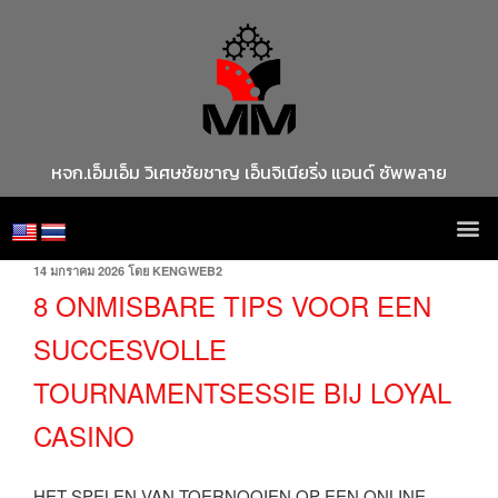
หจก.เอ็มเอ็ม วิเศษชัยชาญ เอ็นจิเนียริ่ง แอนด์ ซัพพลาย
14 มกราคม 2026
โดย
KENGWEB2
8 ONMISBARE TIPS VOOR EEN
SUCCESVOLLE
TOURNAMENTSESSIE BIJ LOYAL
CASINO
HET SPELEN VAN TOERNOOIEN OP EEN ONLINE