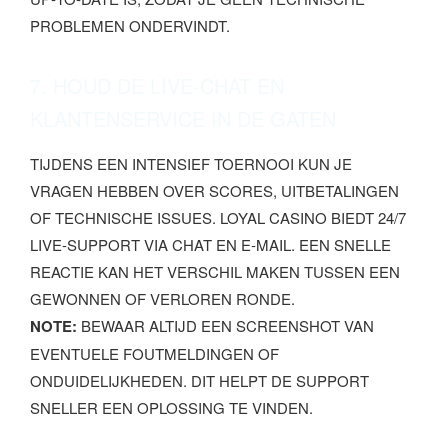
PROBLEMEN ONDERVINDT.
7. HOUD DE LIVE‑CHAT EN
KLANTENSERVICE IN DE GATEN
TIJDENS EEN INTENSIEF TOERNOOI KUN JE
VRAGEN HEBBEN OVER SCORES, UITBETALINGEN
OF TECHNISCHE ISSUES. LOYAL CASINO BIEDT 24/7
LIVE‑SUPPORT VIA CHAT EN E‑MAIL. EEN SNELLE
REACTIE KAN HET VERSCHIL MAKEN TUSSEN EEN
GEWONNEN OF VERLOREN RONDE.
NOTE:
BEWAAR ALTIJD EEN SCREENSHOT VAN
EVENTUELE FOUTMELDINGEN OF
ONDUIDELIJKHEDEN. DIT HELPT DE SUPPORT
SNELLER EEN OPLOSSING TE VINDEN.