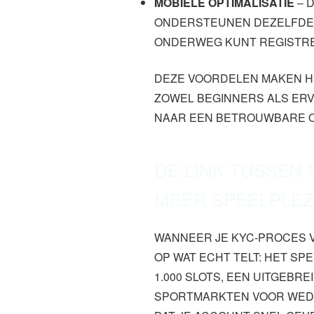
MOBIELE OPTIMALISATIE
– 
ONDERSTEUNEN DEZELFDE V
ONDERWEG KUNT REGISTR
DEZE VOORDELEN MAKEN H
ZOWEL BEGINNERS ALS ERV
NAAR EEN BETROUWBARE O
DE LINK TUSSEN 
MEER SPEELPLEZ
WANNEER JE KYC‑PROCES V
OP WAT ECHT TELT: HET SPE
1.000 SLOTS, EEN UITGEBRE
SPORTMARKTEN VOOR WED