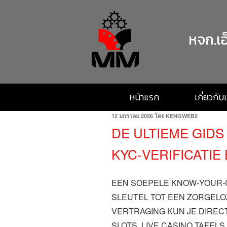
หจก.เอ
หน้าแรก
เกี่ยวกับ
12 มกราคม 2026
โดย
KENGWEB2
DE ULTIEME GIDS
KYC‑VERIFICATIE 
EEN SOEPELE KNOW‑YOUR‑C
SLEUTEL TOT EEN ZORGELO
VERTRAGING KUN JE DIRECT
SLOTS, LIVE CASINO TAFE