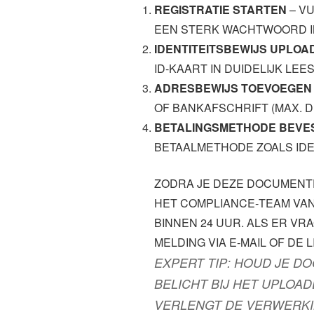
REGISTRATIE STARTEN
– VU
EEN STERK WACHTWOORD I
IDENTITEITSBEWIJS UPLOA
ID-KAART IN DUIDELIJK LEE
ADRESBEWIJS TOEVOEGEN
OF BANKAFSCHRIFT (MAX. D
BETALINGSMETHODE BEVE
BETAALMETHODE ZOALS IDE
ZODRA JE DEZE DOCUMENT
HET COMPLIANCE‑TEAM VAN
BINNEN 24 UUR. ALS ER VR
MELDING VIA E‑MAIL OF DE L
EXPERT TIP: HOUD JE 
BELICHT BIJ HET UPLOA
VERLENGT DE VERWERKI