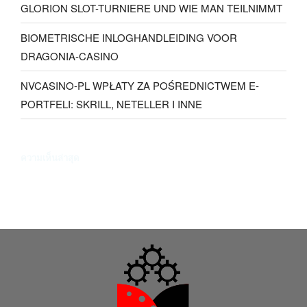
GLORION SLOT-TURNIERE UND WIE MAN TEILNIMMT
BIOMETRISCHE INLOGHANDLEIDING VOOR
DRAGONIA-CASINO
NVCASINO-PL WPŁATY ZA POŚREDNICTWEM E-
PORTFELI: SKRILL, NETELLER I INNE
ความเห็นล่าสุด