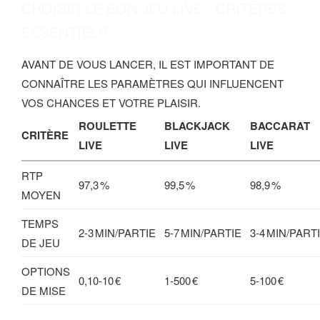
CHOISIR LE BON JEU LIVE : CRITÈRES
ESSENTIELS
AVANT DE VOUS LANCER, IL EST IMPORTANT DE
CONNAÎTRE LES PARAMÈTRES QUI INFLUENCENT
VOS CHANCES ET VOTRE PLAISIR.
ROULETTE
BLACKJACK
BACCARAT
CRITÈRE
LIVE
LIVE
LIVE
RTP
97,3 %
99,5 %
98,9 %
MOYEN
TEMPS
2‑3 MIN/PARTIE
5‑7 MIN/PARTIE
3‑4 MIN/PART
DE JEU
OPTIONS
0,10‑10 €
1‑500 €
5‑100 €
DE MISE