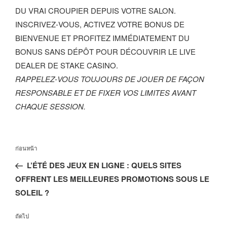
DU VRAI CROUPIER DEPUIS VOTRE SALON.
INSCRIVEZ‑VOUS, ACTIVEZ VOTRE BONUS DE
BIENVENUE ET PROFITEZ IMMÉDIATEMENT DU
BONUS SANS DÉPÔT POUR DÉCOUVRIR LE LIVE
DEALER DE STAKE CASINO.
RAPPELEZ‑VOUS TOUJOURS DE JOUER DE FAÇON
RESPONSABLE ET DE FIXER VOS LIMITES AVANT
CHAQUE SESSION.
ก่อนหน้า
L’ÉTÉ DES JEUX EN LIGNE : QUELS SITES
OFFRENT LES MEILLEURES PROMOTIONS SOUS LE
SOLEIL ?
ถัดไป