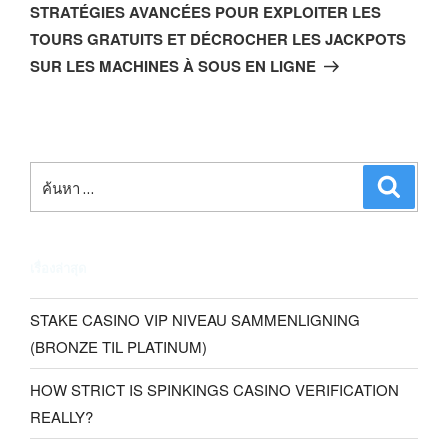
STRATÉGIES AVANCÉES POUR EXPLOITER LES
TOURS GRATUITS ET DÉCROCHER LES JACKPOTS
SUR LES MACHINES À SOUS EN LIGNE
เรื่องล่าสุด
STAKE CASINO VIP NIVEAU SAMMENLIGNING
(BRONZE TIL PLATINUM)
HOW STRICT IS SPINKINGS CASINO VERIFICATION
REALLY?