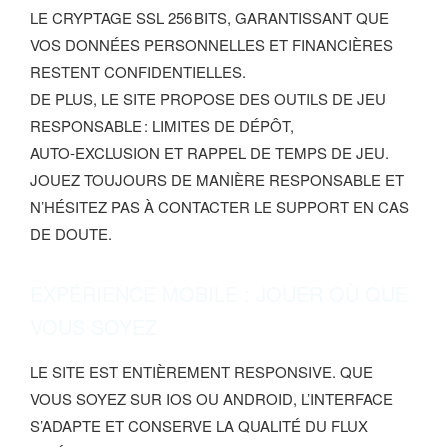
LE CRYPTAGE SSL 256 BITS, GARANTISSANT QUE
VOS DONNÉES PERSONNELLES ET FINANCIÈRES
RESTENT CONFIDENTIELLES.
DE PLUS, LE SITE PROPOSE DES OUTILS DE JEU
RESPONSABLE : LIMITES DE DÉPÔT,
AUTO‑EXCLUSION ET RAPPEL DE TEMPS DE JEU.
JOUEZ TOUJOURS DE MANIÈRE RESPONSABLE ET
N’HÉSITEZ PAS À CONTACTER LE SUPPORT EN CAS
DE DOUTE.
EXPÉRIENCE MOBILE : JOUER OÙ QUE
VOUS SOYEZ
LE SITE EST ENTIÈREMENT RESPONSIVE. QUE
VOUS SOYEZ SUR IOS OU ANDROID, L’INTERFACE
S’ADAPTE ET CONSERVE LA QUALITÉ DU FLUX