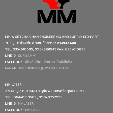
MM WISETCHAICHAN ENGINEERING AND SUPPLY LTD,.PART
70 หมู่ 1 ต.ม่วงเตี้ย อ.วิเศษชัยชาญ จ.อ่างทอง 14110
TEL. 035-610695, 098-9191949 FAX. 035-610695
LINE ID :
SURIYAMM1
FACEBOOK :
เอ็มเอ็ม วิเศษชัยชาญ เอ็นจิเนียริ่ง
E-MAIL :
MMENGINEER@HOTMAIL.CO.TH
MM LASER
27/41 หมู่ 2 ต.THANU อ.อุทัย พระนครศรีอยุธยา 13120
TEL : 064-0150565 , 090-9752959
LINE ID :
MMLASER
FACEBOOK :
MM LASER