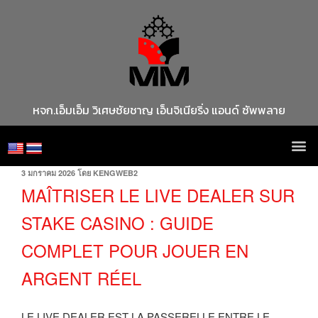
หจก.เอ็มเอ็ม วิเศษชัยชาญ เอ็นจิเนียริ่ง แอนด์ ซัพพลาย
3 มกราคม 2026
โดย
KENGWEB2
MAÎTRISER LE LIVE DEALER SUR
STAKE CASINO : GUIDE
COMPLET POUR JOUER EN
ARGENT RÉEL
LE LIVE DEALER EST LA PASSERELLE ENTRE LE