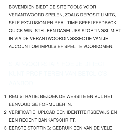
BOVENDIEN BIEDT DE SITE TOOLS VOOR
VERANTWOORD SPELEN, ZOALS DEPOSIT‑LIMITS,
SELF‑EXCLUSION EN REAL‑TIME SPEELFEEDBACK.
QUICK WIN: STEL EEN DAGELIJKS STORTINGSLIMIET
IN VIA DE VERANTWOORDINGSSECTIE VAN JE
ACCOUNT OM IMPULSIEF SPEL TE VOORKOMEN.
STAP‑VOOR‑STAP: HOE JE DIRECT
KUNT PROFITEREN VAN BETCLIC’S
AANBOD
REGISTRATIE: BEZOEK DE WEBSITE EN VUL HET
EENVOUDIGE FORMULIER IN.
VERIFICATIE: UPLOAD EEN IDENTITEITSBEWIJS EN
EEN RECENT BANKAFSCHRIFT.
EERSTE STORTING: GEBRUIK EEN VAN DE VELE