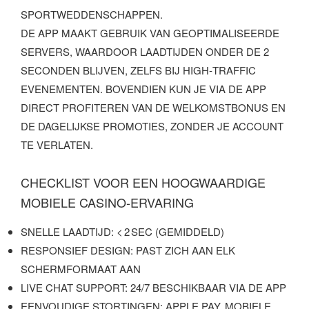
SPORTWEDDENSCHAPPEN.
DE APP MAAKT GEBRUIK VAN GEOPTIMALISEERDE
SERVERS, WAARDOOR LAADTIJDEN ONDER DE 2
SECONDEN BLIJVEN, ZELFS BIJ HIGH‑TRAFFIC
EVENEMENTEN. BOVENDIEN KUN JE VIA DE APP
DIRECT PROFITEREN VAN DE WELKOMSTBONUS EN
DE DAGELIJKSE PROMOTIES, ZONDER JE ACCOUNT
TE VERLATEN.
CHECKLIST VOOR EEN HOOGWAARDIGE
MOBIELE CASINO‑ERVARING
SNELLE LAADTIJD: < 2 SEC (GEMIDDELD)
RESPONSIEF DESIGN: PAST ZICH AAN ELK
SCHERMFORMAAT AAN
LIVE CHAT SUPPORT: 24/7 BESCHIKBAAR VIA DE APP
EENVOUDIGE STORTINGEN: APPLE PAY, MOBIELE