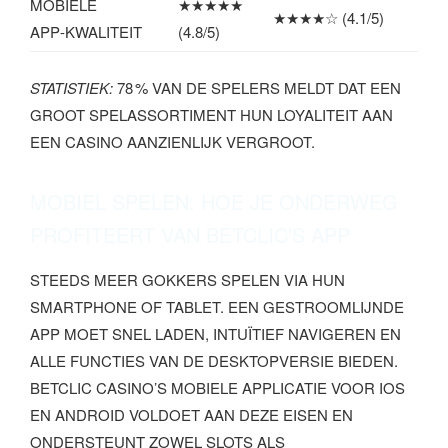
MOBIELE
★★★★★
★★★★☆ (4.1/5)
APP‑KWALITEIT
(4.8/5)
STATISTIEK:
78 % VAN DE SPELERS MELDT DAT EEN
GROOT SPELASSORTIMENT HUN LOYALITEIT AAN
EEN CASINO AANZIENLIJK VERGROOT.
MOBIEL SPELEN: HOE JE ONDERWEG
PROFITEERT VAN BETCLIC’S APP
STEEDS MEER GOKKERS SPELEN VIA HUN
SMARTPHONE OF TABLET. EEN GESTROOMLIJNDE
APP MOET SNEL LADEN, INTUÏTIEF NAVIGEREN EN
ALLE FUNCTIES VAN DE DESKTOPVERSIE BIEDEN.
BETCLIC CASINO’S MOBIELE APPLICATIE VOOR IOS
EN ANDROID VOLDOET AAN DEZE EISEN EN
ONDERSTEUNT ZOWEL SLOTS ALS