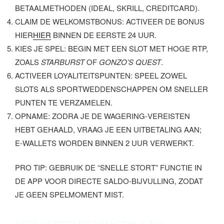
BETAALMETHODEN (IDEAL, SKRILL, CREDITCARD).
CLAIM DE WELKOMSTBONUS: ACTIVEER DE BONUS
HIER
HIER
BINNEN DE EERSTE 24 UUR.
KIES JE SPEL: BEGIN MET EEN SLOT MET HOGE RTP,
ZOALS
STARBURST
OF
GONZO’S QUEST
.
ACTIVEER LOYALITEITSPUNTEN: SPEEL ZOWEL
SLOTS ALS SPORTWEDDENSCHAPPEN OM SNELLER
PUNTEN TE VERZAMELEN.
OPNAME: ZODRA JE DE WAGERING‑VEREISTEN
HEBT GEHAALD, VRAAG JE EEN UITBETALING AAN;
E‑WALLETS WORDEN BINNEN 2 UUR VERWERKT.
PRO TIP: GEBRUIK DE “SNELLE STORT” FUNCTIE IN
DE APP VOOR DIRECTE SALDO‑BIJVULLING, ZODAT
JE GEEN SPELMOMENT MIST.