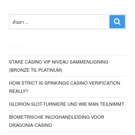
เรื่องล่าสุด
STAKE CASINO VIP NIVEAU SAMMENLIGNING
(BRONZE TIL PLATINUM)
HOW STRICT IS SPINKINGS CASINO VERIFICATION
REALLY?
GLORION SLOT-TURNIERE UND WIE MAN TEILNIMMT
BIOMETRISCHE INLOGHANDLEIDING VOOR
DRAGONIA-CASINO