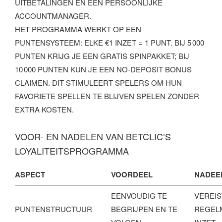
UITBETALINGEN EN EEN PERSOONLIJKE
ACCOUNTMANAGER.
HET PROGRAMMA WERKT OP EEN
PUNTENSYSTEEM: ELKE €1 INZET = 1 PUNT. BIJ 5 000
PUNTEN KRIJG JE EEN GRATIS SPINPAKKET; BIJ
10 000 PUNTEN KUN JE EEN NO‑DEPOSIT BONUS
CLAIMEN. DIT STIMULEERT SPELERS OM HUN
FAVORIETE SPELLEN TE BLIJVEN SPELEN ZONDER
EXTRA KOSTEN.
VOOR- EN NADELEN VAN BETCLIC’S
LOYALITEITSPROGRAMMA
ASPECT
VOORDEEL
NADEE
EENVOUDIG TE
VEREIS
PUNTENSTRUCTUUR
BEGRIJPEN EN TE
REGEL