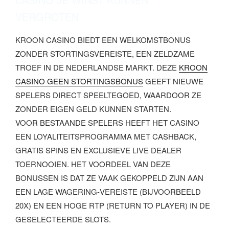
VERGROTEN
KROON CASINO BIEDT EEN WELKOMSTBONUS
ZONDER STORTINGSVEREISTE, EEN ZELDZAME
TROEF IN DE NEDERLANDSE MARKT. DEZE
KROON
CASINO GEEN STORTINGSBONUS
GEEFT NIEUWE
SPELERS DIRECT SPEELTEGOED, WAARDOOR ZE
ZONDER EIGEN GELD KUNNEN STARTEN.
VOOR BESTAANDE SPELERS HEEFT HET CASINO
EEN LOYALITEITSPROGRAMMA MET CASHBACK,
GRATIS SPINS EN EXCLUSIEVE LIVE DEALER
TOERNOOIEN. HET VOORDEEL VAN DEZE
BONUSSEN IS DAT ZE VAAK GEKOPPELD ZIJN AAN
EEN LAGE WAGERING‑VEREISTE (BIJVOORBEELD
20X) EN EEN HOGE RTP (RETURN TO PLAYER) IN DE
GESELECTEERDE SLOTS.