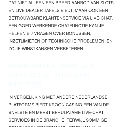
DAT NIET ALLEEN EEN BREED AANBOD VAN SLOTS
EN LIVE DEALER TAFELS BIEDT, MAAR OOK EEN
BETROUWBARE KLANTENSERVICE VIA LIVE‑CHAT.
EEN GOED WERKENDE CHATFUNCTIE KAN JE
HELPEN BIJ VRAGEN OVER BONUSSEN,
INZETLIMIETEN OF TECHNISCHE PROBLEMEN, EN
ZO JE WINSTKANSEN VERBETEREN.
WAAROM KROON CASINO ZICH
ONDERSCHEIDT IN LIVE‑CHAT
PRESTATIES
IN VERGELIJKING MET ANDERE NEDERLANDSE
PLATFORMS BIEDT KROON CASINO EEN VAN DE
SNELSTE EN MEEST BEHULPZAME LIVE‑CHAT
SERVICES IN DE BRANCHE. TERWIJL SOMMIGE