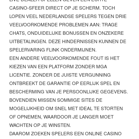
CASINO‑SFEER DIRECT OP JE SCHERM. TOCH
LOPEN VEEL NEDERLANDSE SPELERS TEGEN DRIE
VEELVOORKOMENDE PROBLEMEN AAN: TRAGE
CHATS, ONDUIDELIJKE BONUSSEN EN ONZEKERE
UITBETALINGEN. DEZE HINDERNISSEN KUNNEN DE
SPELERVARING FLINK ONDERMIJNEN.
EEN ANDERE VEELVOORKOMENDE FOUT IS HET
KIEZEN VAN EEN PLATFORM ZONDER MGA
LICENTIE. ZONDER DE JUISTE VERGUNNING
ONTBREEKT DE GARANTIE OP EERLIJK SPEL EN
BESCHERMING VAN JE PERSOONLIJKE GEGEVENS.
BOVENDIEN MISSEN SOMMIGE SITES DE
MOGELIJKHEID OM SNEL MET IDEAL TE STORTEN
OF OPNEMEN, WAARDOOR JE LANGER MOET
WACHTEN OP JE WINSTEN.
DAAROM ZOEKEN SPELERS EEN ONLINE CASINO