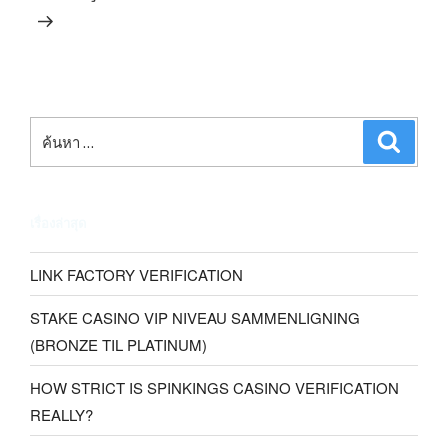
เรื่องล่าสุด
LINK FACTORY VERIFICATION
STAKE CASINO VIP NIVEAU SAMMENLIGNING
(BRONZE TIL PLATINUM)
HOW STRICT IS SPINKINGS CASINO VERIFICATION
REALLY?