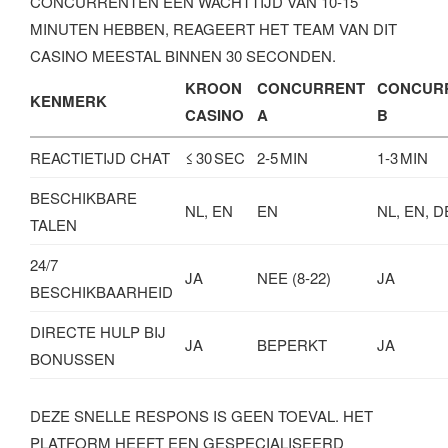
CONCURRENTEN EEN WACHTTIJD VAN 10‑15
MINUTEN HEBBEN, REAGEERT HET TEAM VAN DIT
CASINO MEESTAL BINNEN 30 SECONDEN.
KROON
CONCURRENT
CONCUR
KENMERK
CASINO
A
B
REACTIETIJD CHAT
≤ 30 SEC
2‑5 MIN
1‑3 MIN
BESCHIKBARE
NL, EN
EN
NL, EN, D
TALEN
24/7
JA
NEE (8‑22)
JA
BESCHIKBAARHEID
DIRECTE HULP BIJ
JA
BEPERKT
JA
BONUSSEN
DEZE SNELLE RESPONS IS GEEN TOEVAL. HET
PLATFORM HEEFT EEN GESPECIALISEERD