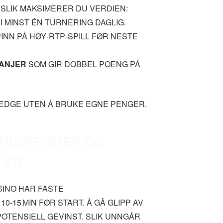
. SLIK MAKSIMERER DU VERDIEN:
I MINST ÉN TURNERING DAGLIG.
INN PÅ HØY‑RTP‑SPILL FØR NESTE
PANJER
SOM GIR DOBBEL POENG PÅ
 EDGE UTEN Å BRUKE EGNE PENGER.
 TIDSFRISTER OG
LER
INO HAR FASTE
0‑15 MIN FØR START. Å GÅ GLIPP AV
OTENSIELL GEVINST. SLIK UNNGÅR