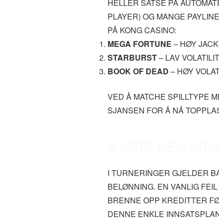
HELLER SATSE PÅ AUTOMAT
PLAYER) OG MANGE PAYLINE
PÅ KONG CASINO:
MEGA FORTUNE
– HØY JACK
STARBURST
– LAV VOLATILI
BOOK OF DEAD
– HØY VOLAT
VED Å MATCHE SPILLTYPE 
SJANSEN FOR Å NÅ TOPPLA
4. SETT REALIST
I TURNERINGER GJELDER B
BELØNNING. EN VANLIG FEIL
BRENNE OPP KREDITTER FØ
DENNE ENKLE INNSATSPLA