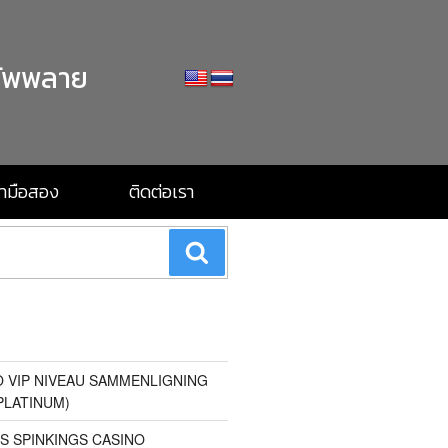
 ซัพพลาย
้ามือสอง
ติดต่อเรา
O VIP NIVEAU SAMMENLIGNING
PLATINUM)
S SPINKINGS CASINO