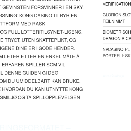
VERIFICATION
 GEVINSTEN FORSVINNER I EN SKY.
GLORION SLO
ØSNING: KONG CASINO TILBYR EN
TEILNIMMT
TTFORM MED RASK
OG FULL LOTTERITILSYNET‑LISENS.
BIOMETRISCH
DRAGONIA-CA
E TRYGT, UTEN SKATTEPLIKT, OG
NGENE DINE ER I GODE HENDER.
NVCASINO-PL
PORTFELI: SK
 LETER ETTER EN ENKEL MÅTE Å
N ERFAREN SPILLER SOM VIL
IL DENNE GUIDEN GI DEG
ความเห็นล่าสุด
OM DU UMIDDELBART KAN BRUKE.
E HVORDAN DU KAN UTNYTTE KONG
SMILJØ OG TA SPILLOPPLEVELSEN
ERINGSFORMATET –