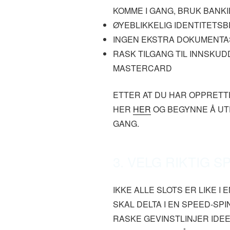
KOMME I GANG, BRUK BANKI
ØYEBLIKKELIG IDENTITETS
INGEN EKSTRA DOKUMENTA
RASK TILGANG TIL INNSKUDD
MASTERCARD
ETTER AT DU HAR OPPRETT
HER
HER
OG BEGYNNE Å U
GANG.
3. VELG RIKTIG 
IKKE ALLE SLOTS ER LIKE 
SKAL DELTA I EN SPEED‑SPI
RASKE GEVINSTLINJER IDE