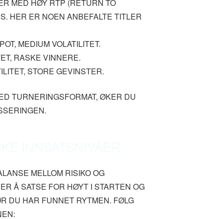
ER MED HØY RTP (RETURN TO
S. HER ER NOEN ANBEFALTE TITLER
POT, MEDIUM VOLATILITET.
TET, RASKE VINNERE.
ILITET, STORE GEVINSTER.
MED TURNERINGSFORMAT, ØKER DU
SSERINGEN.
ISKE INNSATSNIVÅER
ALANSE MELLOM RISIKO OG
 ER Å SATSE FOR HØYT I STARTEN OG
R DU HAR FUNNET RYTMEN. FØLG
NEN: