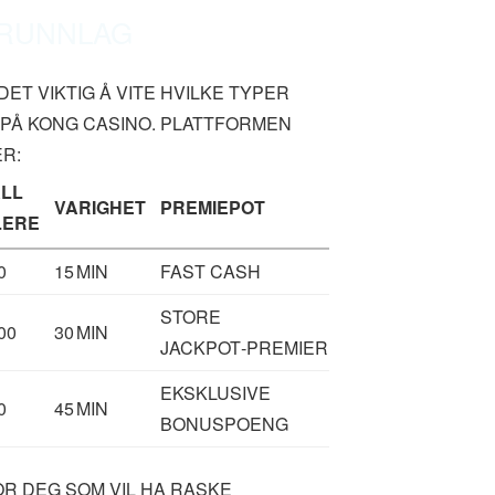
GRUNNLAG
DET VIKTIG Å VITE HVILKE TYPER
PÅ KONG CASINO. PLATTFORMEN
R:
LL
VARIGHET
PREMIEPOT
LERE
0
15 MIN
FAST CASH
STORE
00
30 MIN
JACKPOT‑PREMIER
EKSKLUSIVE
0
45 MIN
BONUSPOENG
R DEG SOM VIL HA RASKE