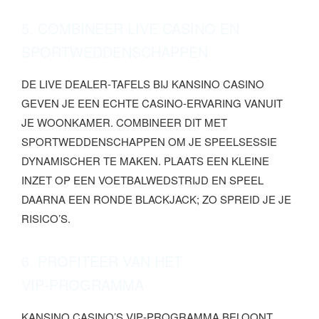
5. COMBINEER LIVE CASINO EN
SPORTWEDDENSCHAPPEN
DE LIVE DEALER‑TAFELS BIJ KANSINO CASINO
GEVEN JE EEN ECHTE CASINO‑ERVARING VANUIT
JE WOONKAMER. COMBINEER DIT MET
SPORTWEDDENSCHAPPEN OM JE SPEELSESSIE
DYNAMISCHER TE MAKEN. PLAATS EEN KLEINE
INZET OP EEN VOETBALWEDSTRIJD EN SPEEL
DAARNA EEN RONDE BLACKJACK; ZO SPREID JE JE
RISICO’S.
6. PROFITEER VAN HET
VIP‑PROGRAMMA
KANSINO CASINO’S VIP‑PROGRAMMA BELOONT