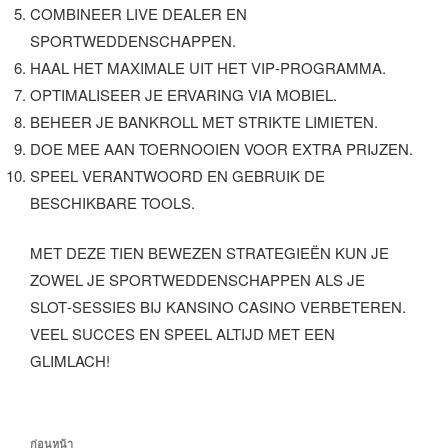
COMBINEER LIVE DEALER EN
SPORTWEDDENSCHAPPEN.
HAAL HET MAXIMALE UIT HET VIP‑PROGRAMMA.
OPTIMALISEER JE ERVARING VIA MOBIEL.
BEHEER JE BANKROLL MET STRIKTE LIMIETEN.
DOE MEE AAN TOERNOOIEN VOOR EXTRA PRIJZEN.
SPEEL VERANTWOORD EN GEBRUIK DE
BESCHIKBARE TOOLS.
MET DEZE TIEN BEWEZEN STRATEGIEËN KUN JE
ZOWEL JE SPORTWEDDENSCHAPPEN ALS JE
SLOT‑SESSIES BIJ KANSINO CASINO VERBETEREN.
VEEL SUCCES EN SPEEL ALTIJD MET EEN
GLIMLACH!
ก่อนหน้า