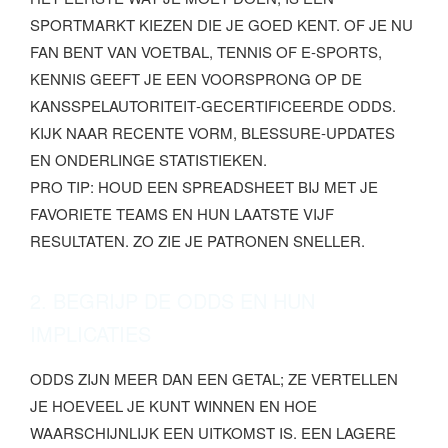
SPORTMARKT KIEZEN DIE JE GOED KENT. OF JE NU
FAN BENT VAN VOETBAL, TENNIS OF E‑SPORTS,
KENNIS GEEFT JE EEN VOORSPRONG OP DE
KANSSPELAUTORITEIT‑GECERTIFICEERDE ODDS.
KIJK NAAR RECENTE VORM, BLESSURE‑UPDATES
EN ONDERLINGE STATISTIEKEN.
PRO TIP: HOUD EEN SPREADSHEET BIJ MET JE
FAVORIETE TEAMS EN HUN LAATSTE VIJF
RESULTATEN. ZO ZIE JE PATRONEN SNELLER.
2. BEGRIJP DE ODDS EN HUN
IMPLICATIES
ODDS ZIJN MEER DAN EEN GETAL; ZE VERTELLEN
JE HOEVEEL JE KUNT WINNEN EN HOE
WAARSCHIJNLIJK EEN UITKOMST IS. EEN LAGERE