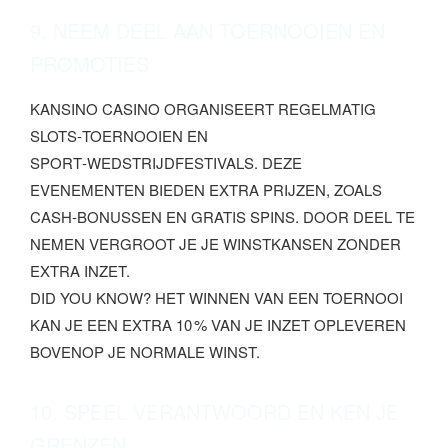
9. NEEM DEEL AAN TOERNOOIEN EN
PROMOTIES
KANSINO CASINO ORGANISEERT REGELMATIG
SLOTS‑TOERNOOIEN EN
SPORT‑WEDSTRIJDFESTIVALS. DEZE
EVENEMENTEN BIEDEN EXTRA PRIJZEN, ZOALS
CASH‑BONUSSEN EN GRATIS SPINS. DOOR DEEL TE
NEMEN VERGROOT JE JE WINSTKANSEN ZONDER
EXTRA INZET.
DID YOU KNOW? HET WINNEN VAN EEN TOERNOOI
KAN JE EEN EXTRA 10 % VAN JE INZET OPLEVEREN
BOVENOP JE NORMALE WINST.
10. SPEEL VERANTWOORD EN KEN JE
GRENZEN