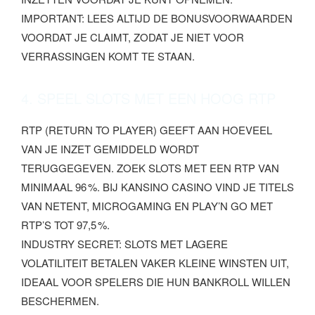
IMPORTANT: LEES ALTIJD DE BONUSVOORWAARDEN
VOORDAT JE CLAIMT, ZODAT JE NIET VOOR
VERRASSINGEN KOMT TE STAAN.
4. SPEEL SLOTS MET EEN HOOG RTP
RTP (RETURN TO PLAYER) GEEFT AAN HOEVEEL
VAN JE INZET GEMIDDELD WORDT
TERUGGEGEVEN. ZOEK SLOTS MET EEN RTP VAN
MINIMAAL 96 %. BIJ KANSINO CASINO VIND JE TITELS
VAN NETENT, MICROGAMING EN PLAY’N GO MET
RTP’S TOT 97,5 %.
INDUSTRY SECRET: SLOTS MET LAGERE
VOLATILITEIT BETALEN VAKER KLEINE WINSTEN UIT,
IDEAAL VOOR SPELERS DIE HUN BANKROLL WILLEN
BESCHERMEN.