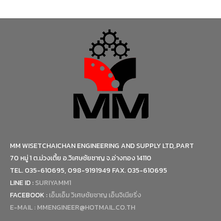
MM WISETCHAICHAN ENGINEERING AND SUPPLY LTD,.PART
70 หมู่ 1 ต.ม่วงเตี้ย อ.วิเศษชัยชาญ จ.อ่างทอง 14110
TEL. 035-610695, 098-9191949 FAX. 035-610695
LINE ID :
SURIYAMM1
FACEBOOK :
เอ็มเอ็ม วิเศษชัยชาญ เอ็นจิเนียริ่ง
E-MAIL :
MMENGINEER@HOTMAIL.CO.TH