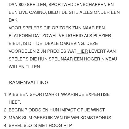
DAN 800 SPELLEN, SPORTWEDDENSCHAPPEN EN
EEN LIVE CASINO, BIEDT DE SITE ALLES ONDER ÉÉN
DAK.
VOOR SPELERS DIE OP ZOEK ZIJN NAAR EEN
PLATFORM DAT ZOWEL VEILIGHEID ALS PLEZIER
BIEDT, IS DIT DE IDEALE OMGEVING. DEZE
VOORDELEN ZIJN PRECIES WAT
HIER
LEVERT AAN
SPELERS DIE HUN SPEL NAAR EEN HOGER NIVEAU
WILLEN TILLEN.
SAMENVATTING
KIES EEN SPORTMARKT WAARIN JE EXPERTISE
HEBT.
BEGRIJP ODDS EN HUN IMPACT OP JE WINST.
MAAK SLIM GEBRUIK VAN DE WELKOMSTBONUS.
SPEEL SLOTS MET HOOG RTP.