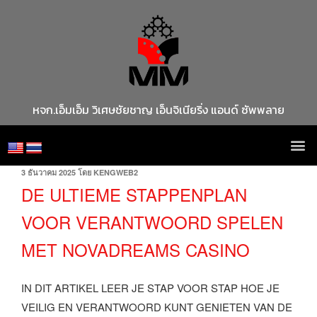
หจก.เอ็มเอ็ม วิเศษชัยชาญ เอ็นจิเนียริ่ง แอนด์ ซัพพลาย
3 ธันวาคม 2025
โดย
KENGWEB2
DE ULTIEME STAPPENPLAN
VOOR VERANTWOORD SPELEN
MET NOVADREAMS CASINO
IN DIT ARTIKEL LEER JE STAP VOOR STAP HOE JE
VEILIG EN VERANTWOORD KUNT GENIETEN VAN DE