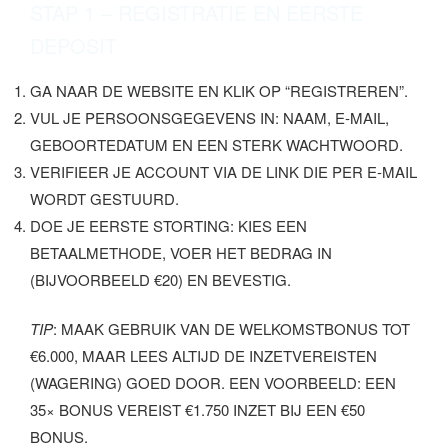
STAP 1 – REGISTRATIE EN EERSTE
DEPOSIT
GA NAAR DE WEBSITE EN KLIK OP “REGISTREREN”.
VUL JE PERSOONSGEGEVENS IN: NAAM, E‑MAIL,
GEBOORTEDATUM EN EEN STERK WACHTWOORD.
VERIFIEER JE ACCOUNT VIA DE LINK DIE PER E‑MAIL
WORDT GESTUURD.
DOE JE EERSTE STORTING: KIES EEN
BETAALMETHODE, VOER HET BEDRAG IN
(BIJVOORBEELD €20) EN BEVESTIG.
TIP
: MAAK GEBRUIK VAN DE WELKOMSTBONUS TOT
€6.000, MAAR LEES ALTIJD DE INZETVEREISTEN
(WAGERING) GOED DOOR. EEN VOORBEELD: EEN
35× BONUS VEREIST €1.750 INZET BIJ EEN €50
BONUS.