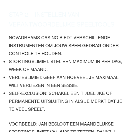
STAP 2 – INSTELLEN VAN
VERANTWOORDELIJKE SPEELTOOLS
NOVADREAMS CASINO BIEDT VERSCHILLENDE
INSTRUMENTEN OM JOUW SPEELGEDRAG ONDER
CONTROLE TE HOUDEN.
STORTINGSLIMIET: STEL EEN MAXIMUM IN PER DAG,
WEEK OF MAAND.
VERLIESLIMIET: GEEF AAN HOEVEEL JE MAXIMAAL
WILT VERLIEZEN IN ÉÉN SESSIE.
SELF‑EXCLUSION: SCHAKEL EEN TIJDELIJKE OF
PERMANENTE UITSLUITING IN ALS JE MERKT DAT JE
TE VEEL SPEELT.
VOORBEELD: JAN BESLOOT EEN MAANDELIJKSE
STORTINGSLIMIET VAN €100 TE ZETTEN. DANKZIJ