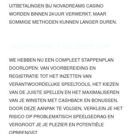
UITBETALINGEN BIJ NOVADREAMS CASINO
WORDEN BINNEN 24 UUR VERWERKT, MAAR
SOMMIGE METHODEN KUNNEN LANGER DUREN.
SAMENVATTING & VOLGENDE STAP
WE HEBBEN NU EEN COMPLEET STAPPENPLAN
DOORLOPEN: VAN VOORBEREIDING EN
REGISTRATIE TOT HET INZETTEN VAN
VERANTWOORDELIJKE SPEELTOOLS, HET KIEZEN
VAN DE JUISTE SPELLEN EN HET MAXIMALISEREN
VAN JE WINSTEN MET CASHBACK EN BONUSSEN.
DOOR DEZE AANPAK TE VOLGEN, VERKLEIN JE HET
RISICO OP PROBLEMATISCH SPEELGEDRAG EN
VERGROOT JE JE PLEZIER EN POTENTIËLE
OPBRENGST.