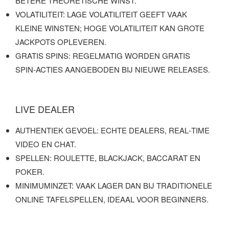
BETERE THEORETISCHE WINST.
VOLATILITEIT: LAGE VOLATILITEIT GEEFT VAAK
KLEINE WINSTEN; HOGE VOLATILITEIT KAN GROTE
JACKPOTS OPLEVEREN.
GRATIS SPINS: REGELMATIG WORDEN GRATIS
SPIN‑ACTIES AANGEBODEN BIJ NIEUWE RELEASES.
LIVE DEALER
AUTHENTIEK GEVOEL: ECHTE DEALERS, REAL‑TIME
VIDEO EN CHAT.
SPELLEN: ROULETTE, BLACKJACK, BACCARAT EN
POKER.
MINIMUMINZET: VAAK LAGER DAN BIJ TRADITIONELE
ONLINE TAFELSPELLEN, IDEAAL VOOR BEGINNERS.