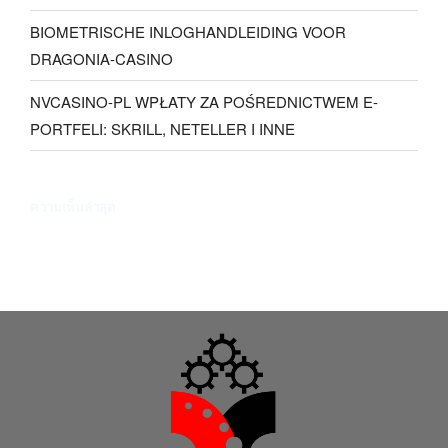
BIOMETRISCHE INLOGHANDLEIDING VOOR
DRAGONIA-CASINO
NVCASINO-PL WPŁATY ZA POŚREDNICTWEM E-
PORTFELI: SKRILL, NETELLER I INNE
ความเห็นล่าสุด