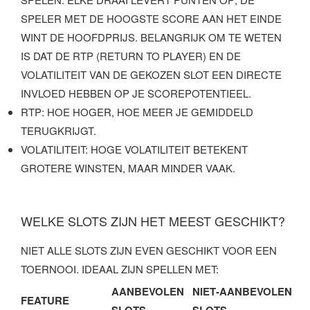
SPELER MET DE HOOGSTE SCORE AAN HET EINDE
WINT DE HOOFDPRIJS. BELANGRIJK OM TE WETEN
IS DAT DE RTP (RETURN TO PLAYER) EN DE
VOLATILITEIT VAN DE GEKOZEN SLOT EEN DIRECTE
INVLOED HEBBEN OP JE SCOREPOTENTIEEL.
RTP: HOE HOGER, HOE MEER JE GEMIDDELD
TERUGKRIJGT.
VOLATILITEIT: HOGE VOLATILITEIT BETEKENT
GROTERE WINSTEN, MAAR MINDER VAAK.
WELKE SLOTS ZIJN HET MEEST GESCHIKT?
NIET ALLE SLOTS ZIJN EVEN GESCHIKT VOOR EEN
TOERNOOI. IDEAAL ZIJN SPELLEN MET:
AANBEVOLEN
NIET‑AANBEVOLEN
FEATURE
SLOTS
SLOTS