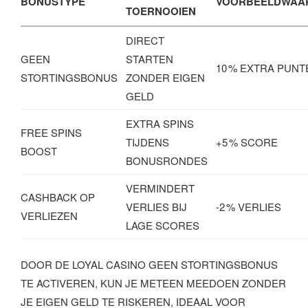
BONUSTYPE
VOORBEELDWAA
TOERNOOIEN
DIRECT
GEEN
STARTEN
10 % EXTRA PUNT
STORTINGSBONUS
ZONDER EIGEN
GELD
EXTRA SPINS
FREE SPINS
TIJDENS
+5 % SCORE
BOOST
BONUSRONDES
VERMINDERT
CASHBACK OP
VERLIES BIJ
-2 % VERLIES
VERLIEZEN
LAGE SCORES
DOOR DE LOYAL CASINO GEEN STORTINGSBONUS
TE ACTIVEREN, KUN JE METEEN MEEDOEN ZONDER
JE EIGEN GELD TE RISKEREN, IDEAAL VOOR