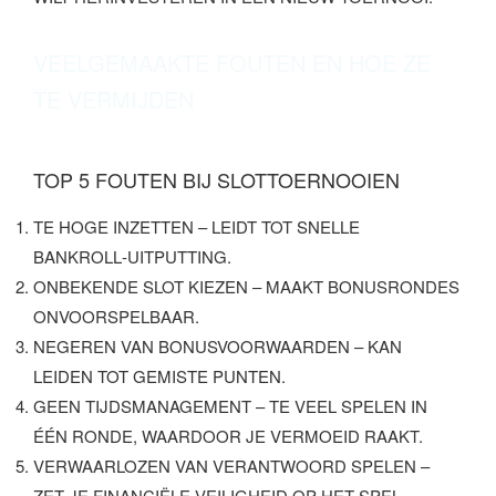
VEELGEMAAKTE FOUTEN EN HOE ZE
TE VERMIJDEN
TOP 5 FOUTEN BIJ SLOTTOERNOOIEN
TE HOGE INZETTEN – LEIDT TOT SNELLE
BANKROLL‑UITPUTTING.
ONBEKENDE SLOT KIEZEN – MAAKT BONUSRONDES
ONVOORSPELBAAR.
NEGEREN VAN BONUSVOORWAARDEN – KAN
LEIDEN TOT GEMISTE PUNTEN.
GEEN TIJDSMANAGEMENT – TE VEEL SPELEN IN
ÉÉN RONDE, WAARDOOR JE VERMOEID RAAKT.
VERWAARLOZEN VAN VERANTWOORD SPELEN –
ZET JE FINANCIËLE VEILIGHEID OP HET SPEL.