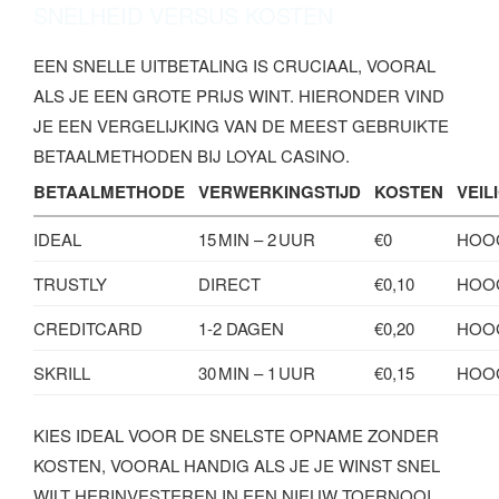
SNELHEID VERSUS KOSTEN
EEN SNELLE UITBETALING IS CRUCIAAL, VOORAL
ALS JE EEN GROTE PRIJS WINT. HIERONDER VIND
JE EEN VERGELIJKING VAN DE MEEST GEBRUIKTE
BETAALMETHODEN BIJ LOYAL CASINO.
BETAALMETHODE
VERWERKINGSTIJD
KOSTEN
VEIL
IDEAL
15 MIN – 2 UUR
€0
HOO
TRUSTLY
DIRECT
€0,10
HOO
CREDITCARD
1‑2 DAGEN
€0,20
HOO
SKRILL
30 MIN – 1 UUR
€0,15
HOO
KIES IDEAL VOOR DE SNELSTE OPNAME ZONDER
KOSTEN, VOORAL HANDIG ALS JE JE WINST SNEL
WILT HERINVESTEREN IN EEN NIEUW TOERNOOI.