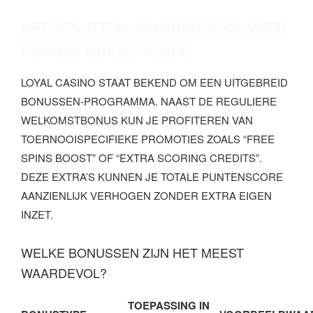
HET BENUTTEN VAN BONUSSEN: MEER
PUNTEN, MINDER RISICO
LOYAL CASINO STAAT BEKEND OM EEN UITGEBREID
BONUSSEN‑PROGRAMMA. NAAST DE REGULIERE
WELKOMSTBONUS KUN JE PROFITEREN VAN
TOERNOOISPECIFIEKE PROMOTIES ZOALS “FREE
SPINS BOOST” OF “EXTRA SCORING CREDITS”.
DEZE EXTRA’S KUNNEN JE TOTALE PUNTENSCORE
AANZIENLIJK VERHOGEN ZONDER EXTRA EIGEN
INZET.
WELKE BONUSSEN ZIJN HET MEEST
WAARDEVOL?
TOEPASSING IN