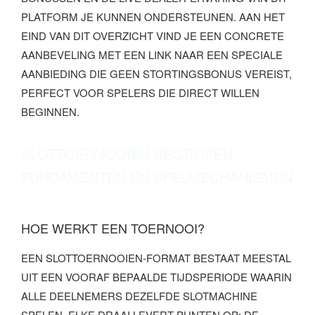
PLATFORM JE KUNNEN ONDERSTEUNEN. AAN HET
EIND VAN DIT OVERZICHT VIND JE EEN CONCRETE
AANBEVELING MET EEN LINK NAAR EEN SPECIALE
AANBIEDING DIE GEEN STORTINGSBONUS VEREIST,
PERFECT VOOR SPELERS DIE DIRECT WILLEN
BEGINNEN.
SLOTTOERNOOIEN BEGRIJPEN:
FUNDAMENTEN EN SPELMECHANISMEN
HOE WERKT EEN TOERNOOI?
EEN SLOTTOERNOOIEN‑FORMAT BESTAAT MEESTAL
UIT EEN VOORAF BEPAALDE TIJDSPERIODE WAARIN
ALLE DEELNEMERS DEZELFDE SLOTMACHINE
SPELEN. ELKE DRAAI LEVERT PUNTEN OP; DE