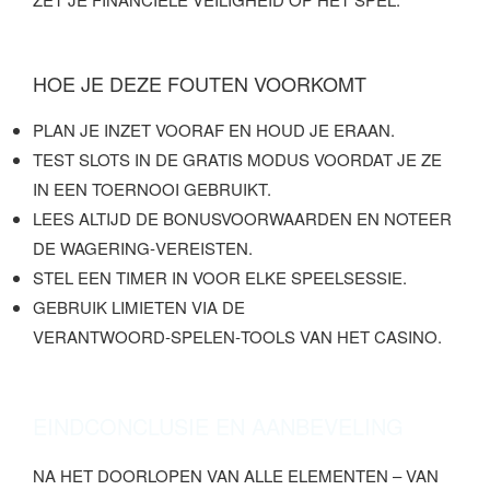
HOE JE DEZE FOUTEN VOORKOMT
PLAN JE INZET VOORAF EN HOUD JE ERAAN.
TEST SLOTS IN DE GRATIS MODUS VOORDAT JE ZE
IN EEN TOERNOOI GEBRUIKT.
LEES ALTIJD DE BONUSVOORWAARDEN EN NOTEER
DE WAGERING‑VEREISTEN.
STEL EEN TIMER IN VOOR ELKE SPEELSESSIE.
GEBRUIK LIMIETEN VIA DE
VERANTWOORD‑SPELEN‑TOOLS VAN HET CASINO.
EINDCONCLUSIE EN AANBEVELING
NA HET DOORLOPEN VAN ALLE ELEMENTEN – VAN