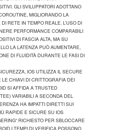
TIVI. GLI SVILUPPATORI ADOTTANO
COROUTINE, MIGLIORANDO LA
DI RETE IN TEMPO REALE. L’USO DI
ENERE PERFORMANCE COMPARABILI
SITIVI DI FASCIA ALTA, MA SU
ELLO LA LATENZA PUÒ AUMENTARE,
NE DI FLUIDITÀ DURANTE LE FASI DI
SICUREZZA, IOS UTILIZZA IL SECURE
E CHIAVI DI CRITTOGRAFIA DEI
D SI AFFIDA A TRUSTED
EE) VARIABILI A SECONDA DEL
RENZA HA IMPATTI DIRETTI SUI
IÙ RAPIDE E SICURE SU IOS
GERING” RICHIESTO PER SBLOCCARE
OID I TEMPI DI VERIFICA POSSONO