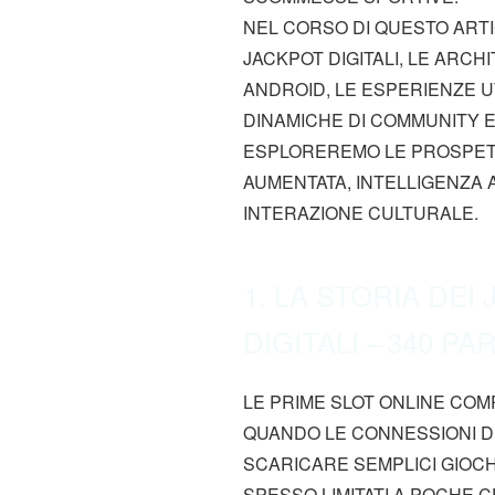
NEL CORSO DI QUESTO ARTI
JACKPOT DIGITALI, LE ARCH
ANDROID, LE ESPERIENZE UT
DINAMICHE DI COMMUNITY E I
ESPLOREREMO LE PROSPETT
AUMENTATA, INTELLIGENZA 
INTERAZIONE CULTURALE.
1. LA STORIA DEI
DIGITALI – 340 PA
LE PRIME SLOT ONLINE COMP
QUANDO LE CONNESSIONI D
SCARICARE SEMPLICI GIOCHI 
SPESSO LIMITATI A POCHE C