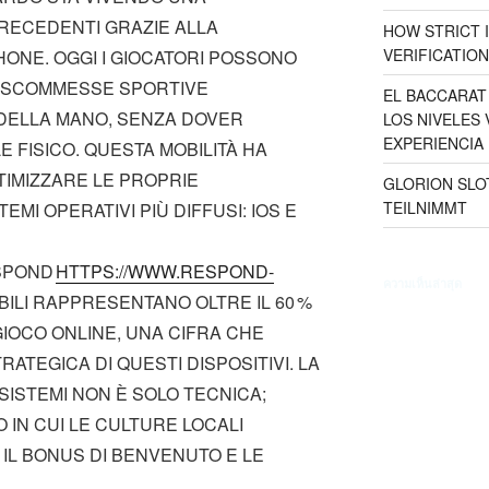
RECEDENTI GRAZIE ALLA
HOW STRICT I
VERIFICATION
ONE. OGGI I GIOCATORI POSSONO
 E SCOMMESSE SPORTIVE
EL BACCARAT
DELLA MANO, SENZA DOVER
LOS NIVELES
EXPERIENCIA
 FISICO. QUESTA MOBILITÀ HA
TIMIZZARE LE PROPRIE
GLORION SLO
TEILNIMMT
EMI OPERATIVI PIÙ DIFFUSI: IOS E
SPOND
HTTPS://WWW.RESPOND-
ความเห็นล่าสุด
BILI RAPPRESENTANO OLTRE IL 60 %
GIOCO ONLINE, UNA CIFRA CHE
RATEGICA DI QUESTI DISPOSITIVI. LA
SISTEMI NON È SOLO TECNICA;
 IN CUI LE CULTURE LOCALI
 IL BONUS DI BENVENUTO E LE