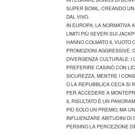
SUPER BOWL, CREANDO UN 
DAL VIVO.
IN EUROPA, LA NORMATIVA 
LIMITI PIÙ SEVERI SUI JAC
HANNO COLMATO IL VUOTO O
PROMOZIONI AGGRESSIVE. 
DIVERGENZA CULTURALE: I 
PREFERIRE CASINÒ CON LI
SICUREZZA, MENTRE I CONS
O LA REPUBBLICA CECA SI
PER ACCEDERE A MONTEPRE
IL RISULTATO È UN PANORAM
PIÙ SOLO UN PREMIO, MA U
INFLUENZARE ABITUDINI DI
PERSINO LA PERCEZIONE DE