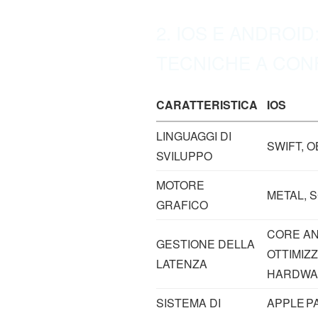
2. IOS E ANDROI
TECNICHE A CON
CARATTERISTICA
IOS
LINGUAGGI DI
SWIFT, 
SVILUPPO
MOTORE
METAL, 
GRAFICO
CORE AN
GESTIONE DELLA
OTTIMIZ
LATENZA
HARDWA
SISTEMA DI
APPLE P