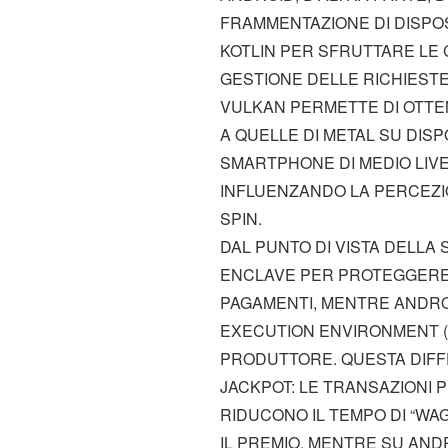
FRAMMENTAZIONE DI DISPOSI
KOTLIN PER SFRUTTARE LE 
GESTIONE DELLE RICHIESTE 
VULKAN PERMETTE DI OTT
A QUELLE DI METAL SU DISPO
SMARTPHONE DI MEDIO LIV
INFLUENZANDO LA PERCEZIO
SPIN.
DAL PUNTO DI VISTA DELLA 
ENCLAVE PER PROTEGGERE L
PAGAMENTI, MENTRE ANDROI
EXECUTION ENVIRONMENT (T
PRODUTTORE. QUESTA DIFFE
JACKPOT: LE TRANSAZIONI P
RIDUCONO IL TEMPO DI “WA
IL PREMIO, MENTRE SU ANDR