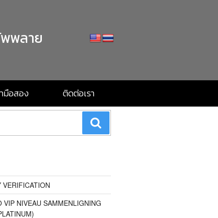
 ซัพพลาย
้ามือสอง
ติดต่อเรา
 VERIFICATION
O VIP NIVEAU SAMMENLIGNING
PLATINUM)