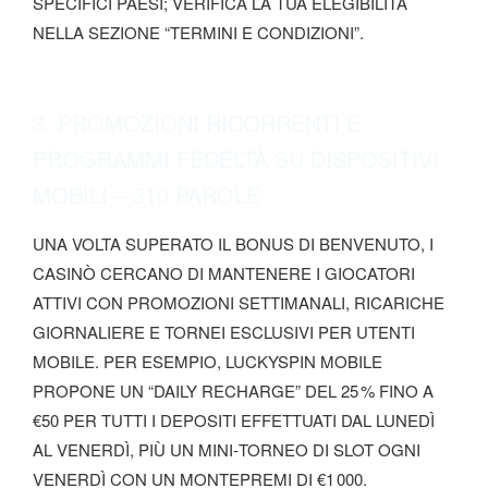
SPECIFICI PAESI; VERIFICA LA TUA ELEGIBILITÀ
NELLA SEZIONE “TERMINI E CONDIZIONI”.
3. PROMOZIONI RICORRENTI E
PROGRAMMI FEDELTÀ SU DISPOSITIVI
MOBILI – 310 PAROLE
UNA VOLTA SUPERATO IL BONUS DI BENVENUTO, I
CASINÒ CERCANO DI MANTENERE I GIOCATORI
ATTIVI CON PROMOZIONI SETTIMANALI, RICARICHE
GIORNALIERE E TORNEI ESCLUSIVI PER UTENTI
MOBILE. PER ESEMPIO, LUCKYSPIN MOBILE
PROPONE UN “DAILY RECHARGE” DEL 25 % FINO A
€50 PER TUTTI I DEPOSITI EFFETTUATI DAL LUNEDÌ
AL VENERDÌ, PIÙ UN MINI‑TORNEO DI SLOT OGNI
VENERDÌ CON UN MONTEPREMI DI €1 000.