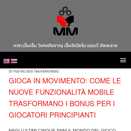
หจก.เอ็มเอ็ม วิเศษชัยชาญ เอ็นจิเนียริ่ง แอนด์ ซัพพลาย
25 กันยายน 2025
โดย
KENGWEB2
GIOCA IN MOVIMENTO: COME LE
NUOVE FUNZIONALITÀ MOBILE
TRASFORMANO I BONUS PER I
GIOCATORI PRINCIPIANTI
NEGLI ULTIMI CINQUE ANNI IL MONDO DEL GIOCO