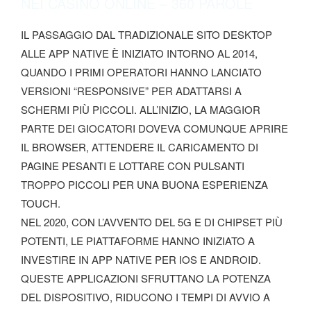
NEI CASINÒ ONLINE – 360 PAROLE
IL PASSAGGIO DAL TRADIZIONALE SITO DESKTOP
ALLE APP NATIVE È INIZIATO INTORNO AL 2014,
QUANDO I PRIMI OPERATORI HANNO LANCIATO
VERSIONI “RESPONSIVE” PER ADATTARSI A
SCHERMI PIÙ PICCOLI. ALL’INIZIO, LA MAGGIOR
PARTE DEI GIOCATORI DOVEVA COMUNQUE APRIRE
IL BROWSER, ATTENDERE IL CARICAMENTO DI
PAGINE PESANTI E LOTTARE CON PULSANTI
TROPPO PICCOLI PER UNA BUONA ESPERIENZA
TOUCH.
NEL 2020, CON L’AVVENTO DEL 5G E DI CHIPSET PIÙ
POTENTI, LE PIATTAFORME HANNO INIZIATO A
INVESTIRE IN APP NATIVE PER IOS E ANDROID.
QUESTE APPLICAZIONI SFRUTTANO LA POTENZA
DEL DISPOSITIVO, RIDUCONO I TEMPI DI AVVIO A