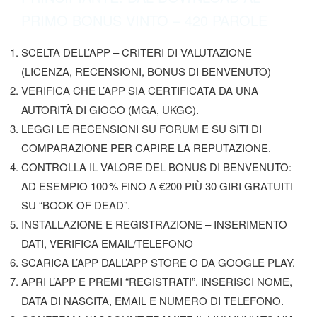
PRIMO BONUS VINTO – 420 PAROLE
SCELTA DELL’APP – CRITERI DI VALUTAZIONE
(LICENZA, RECENSIONI, BONUS DI BENVENUTO)
VERIFICA CHE L’APP SIA CERTIFICATA DA UNA
AUTORITÀ DI GIOCO (MGA, UKGC).
LEGGI LE RECENSIONI SU FORUM E SU SITI DI
COMPARAZIONE PER CAPIRE LA REPUTAZIONE.
CONTROLLA IL VALORE DEL BONUS DI BENVENUTO:
AD ESEMPIO 100 % FINO A €200 PIÙ 30 GIRI GRATUITI
SU “BOOK OF DEAD”.
INSTALLAZIONE E REGISTRAZIONE – INSERIMENTO
DATI, VERIFICA EMAIL/TELEFONO
SCARICA L’APP DALL’APP STORE O DA GOOGLE PLAY.
APRI L’APP E PREMI “REGISTRATI”. INSERISCI NOME,
DATA DI NASCITA, EMAIL E NUMERO DI TELEFONO.