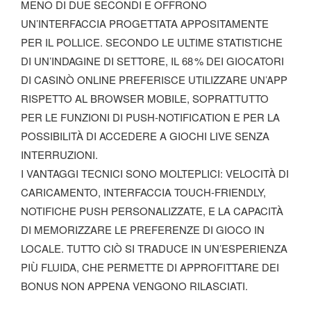
MENO DI DUE SECONDI E OFFRONO
UN’INTERFACCIA PROGETTATA APPOSITAMENTE
PER IL POLLICE. SECONDO LE ULTIME STATISTICHE
DI UN’INDAGINE DI SETTORE, IL 68 % DEI GIOCATORI
DI CASINÒ ONLINE PREFERISCE UTILIZZARE UN’APP
RISPETTO AL BROWSER MOBILE, SOPRATTUTTO
PER LE FUNZIONI DI PUSH‑NOTIFICATION E PER LA
POSSIBILITÀ DI ACCEDERE A GIOCHI LIVE SENZA
INTERRUZIONI.
I VANTAGGI TECNICI SONO MOLTEPLICI: VELOCITÀ DI
CARICAMENTO, INTERFACCIA TOUCH‑FRIENDLY,
NOTIFICHE PUSH PERSONALIZZATE, E LA CAPACITÀ
DI MEMORIZZARE LE PREFERENZE DI GIOCO IN
LOCALE. TUTTO CIÒ SI TRADUCE IN UN’ESPERIENZA
PIÙ FLUIDA, CHE PERMETTE DI APPROFITTARE DEI
BONUS NON APPENA VENGONO RILASCIATI.