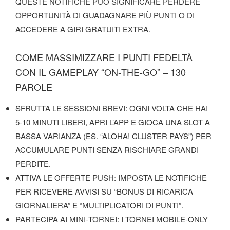
QUESTE NOTIFICHE PUÒ SIGNIFICARE PERDERE
OPPORTUNITÀ DI GUADAGNARE PIÙ PUNTI O DI
ACCEDERE A GIRI GRATUITI EXTRA.
COME MASSIMIZZARE I PUNTI FEDELTÀ
CON IL GAMEPLAY “ON‑THE‑GO” – 130
PAROLE
SFRUTTA LE SESSIONI BREVI: OGNI VOLTA CHE HAI
5‑10 MINUTI LIBERI, APRI L’APP E GIOCA UNA SLOT A
BASSA VARIANZA (ES. “ALOHA! CLUSTER PAYS”) PER
ACCUMULARE PUNTI SENZA RISCHIARE GRANDI
PERDITE.
ATTIVA LE OFFERTE PUSH: IMPOSTA LE NOTIFICHE
PER RICEVERE AVVISI SU “BONUS DI RICARICA
GIORNALIERA” E “MULTIPLICATORI DI PUNTI”.
PARTECIPA AI MINI‑TORNEI: I TORNEI MOBILE‑ONLY