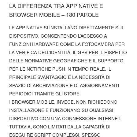
LA DIFFERENZA TRA APP NATIVE E
BROWSER MOBILE – 180 PAROLE
LE APP NATIVE SI INSTALLANO DIRETTAMENTE SUL
DISPOSITIVO, CONSENTENDO L’ACCESSO A
FUNZIONI HARDWARE COME LA FOTOCAMERA PER
LA VERIFICA DELL’IDENTITÀ, IL GPS PER IL RISPETTO
DELLE NORMATIVE GEOGRAFICHE E IL SUPPORTO
PER LE NOTIFICHE PUSH IN TEMPO REALE. IL
PRINCIPALE SVANTAGGIO È LA NECESSITÀ DI
SPAZIO DI ARCHIVIAZIONE E DI AGGIORNAMENTI
PERIODICI TRAMITE GLI STORE.
I BROWSER MOBILE, INVECE, NON RICHIEDONO
INSTALLAZIONE E FUNZIONANO SU QUALSIASI
DISPOSITIVO CON UNA CONNESSIONE INTERNET.
TUTTAVIA, SONO LIMITATI DALLA CAPACITÀ DI
ESEGUIRE SCRIPT COMPLESSI, SPESSO