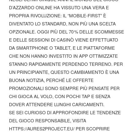
D’AZZARDO ONLINE HA VISSUTO UNA VERA E
PROPRIA RIVOLUZIONE: IL “MOBILE‑FIRST” È
DIVENTATO LO STANDARD, NON PIÙ UNA SCELTA
OPZIONALE. OGGI PIÙ DEL 70 % DELLE SCOMMESSE
E DELLE SESSIONI DI CASINÒ VIENE EFFETTUATO
DA SMARTPHONE O TABLET, E LE PIATTAFORME
CHE NON HANNO INVESTITO IN APP OTTIMIZZATE
STANNO RAPIDAMENTE PERDENDO TERRENO. PER
UN PRINCIPIANTE, QUESTO CAMBIAMENTO È UNA
BUONA NOTIZIA, PERCHÉ LE OFFERTE
PROMOZIONALI SONO SEMPRE PIÙ PENSATE PER
CHI GIOCA AL VOLO, CON POCHI TAP E SENZA
DOVER ATTENDERE LUNGHI CARICAMENTI.
SE SEI CURIOSO DI APPROFONDIRE LE TENDENZE
DEL GIOCO RESPONSABILE, VISITA
HTTPS://AURES2PROJECT.EU/ PER SCOPRIRE