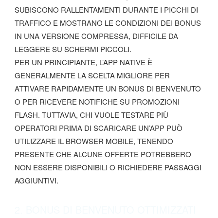
SUBISCONO RALLENTAMENTI DURANTE I PICCHI DI
TRAFFICO E MOSTRANO LE CONDIZIONI DEI BONUS
IN UNA VERSIONE COMPRESSA, DIFFICILE DA
LEGGERE SU SCHERMI PICCOLI.
PER UN PRINCIPIANTE, L’APP NATIVE È
GENERALMENTE LA SCELTA MIGLIORE PER
ATTIVARE RAPIDAMENTE UN BONUS DI BENVENUTO
O PER RICEVERE NOTIFICHE SU PROMOZIONI
FLASH. TUTTAVIA, CHI VUOLE TESTARE PIÙ
OPERATORI PRIMA DI SCARICARE UN’APP PUÒ
UTILIZZARE IL BROWSER MOBILE, TENENDO
PRESENTE CHE ALCUNE OFFERTE POTREBBERO
NON ESSERE DISPONIBILI O RICHIEDERE PASSAGGI
AGGIUNTIVI.
2. BONUS DI BENVENUTO OTTIMIZZATI