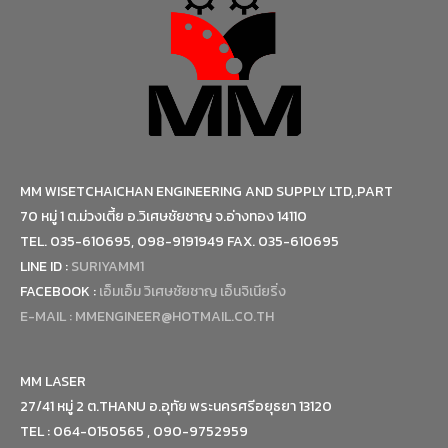
MM WISETCHAICHAN ENGINEERING AND SUPPLY LTD,.PART
70 หมู่ 1 ต.ม่วงเตี้ย อ.วิเศษชัยชาญ จ.อ่างทอง 14110
TEL. 035-610695, 098-9191949 FAX. 035-610695
LINE ID :
SURIYAMM1
FACEBOOK :
เอ็มเอ็ม วิเศษชัยชาญ เอ็นจิเนียริ่ง
E-MAIL :
MMENGINEER@HOTMAIL.CO.TH
MM LASER
27/41 หมู่ 2 ต.THANU อ.อุทัย พระนครศรีอยุธยา 13120
TEL : 064-0150565 , 090-9752959