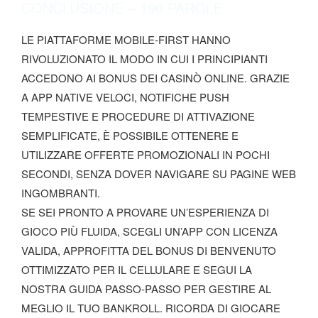
CONCLUSIONE – 190 PAROLE
LE PIATTAFORME MOBILE‑FIRST HANNO
RIVOLUZIONATO IL MODO IN CUI I PRINCIPIANTI
ACCEDONO AI BONUS DEI CASINÒ ONLINE. GRAZIE
A APP NATIVE VELOCI, NOTIFICHE PUSH
TEMPESTIVE E PROCEDURE DI ATTIVAZIONE
SEMPLIFICATE, È POSSIBILE OTTENERE E
UTILIZZARE OFFERTE PROMOZIONALI IN POCHI
SECONDI, SENZA DOVER NAVIGARE SU PAGINE WEB
INGOMBRANTI.
SE SEI PRONTO A PROVARE UN’ESPERIENZA DI
GIOCO PIÙ FLUIDA, SCEGLI UN’APP CON LICENZA
VALIDA, APPROFITTA DEL BONUS DI BENVENUTO
OTTIMIZZATO PER IL CELLULARE E SEGUI LA
NOSTRA GUIDA PASSO‑PASSO PER GESTIRE AL
MEGLIO IL TUO BANKROLL. RICORDA DI GIOCARE