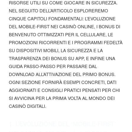
RISORSE UTILI SU COME GIOCARE IN SICUREZZA.
NEL SEGUITO DELL’ARTICOLO ESPLOREREMO
CINQUE CAPITOLI FONDAMENTALI: L’EVOLUZIONE
DEL MOBILE‑FIRST NEI CASINÒ ONLINE, I BONUS DI
BENVENUTO OTTIMIZZATI PER IL CELLULARE, LE
PROMOZIONI RICORRENTI E I PROGRAMMI FEDELTÀ
SU DISPOSITIVI MOBILI, LA SICUREZZA E LA
TRASPARENZA DEI BONUS SU APP, E INFINE UNA
GUIDA PASSO‑PASSO PER PASSARE DAL
DOWNLOAD ALL’ATTIVAZIONE DEL PRIMO BONUS.
OGNI SEZIONE FORNIRÀ ESEMPI CONCRETI, DATI
AGGIORNATI E CONSIGLI PRATICI PENSATI PER CHI
SI AVVICINA PER LA PRIMA VOLTA AL MONDO DEI
CASINÒ DIGITALI.
1. L’EVOLUZIONE DEL “MOBILE‑FIRST”