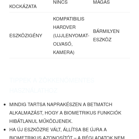
NINCS
MAGAS
KOCKÁZATA
KOMPATIBILIS
HARDVER
BÁRMILYEN
ESZKÖZIGÉNY
(UJJLENYOMAT-
ESZKÖZ
OLVASÓ,
KAMERA)
TIPPEK A ZÖKKENŐMENTES
HASZNÁLATHOZ
MINDIG TARTSA NAPRAKÉSZEN A BETMATCH
ALKALMAZÁST, HOGY A BIOMETRIKUS FUNKCIÓK
HIBÁTLANUL MŰKÖDJENEK.
HA ÚJ ESZKÖZRE VÁLT, ÁLLÍTSA BE ÚJRA A
BIOMETRIKUS AZONOSÍTÓT – A RÉGI ADATOK NEM