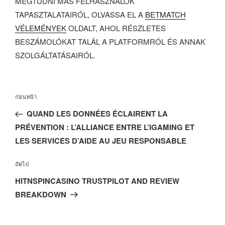
MEGTUDNI MÁS FELHASZNÁLÓK
TAPASZTALATAIRÓL, OLVASSA EL A
BETMATCH
VÉLEMÉNYEK
OLDALT, AHOL RÉSZLETES
BESZÁMOLÓKAT TALÁL A PLATFORMRÓL ÉS ANNAK
SZOLGÁLTATÁSAIRÓL.
ก่อนหน้า
QUAND LES DONNÉES ÉCLAIRENT LA
PRÉVENTION : L’ALLIANCE ENTRE L’IGAMING ET
LES SERVICES D’AIDE AU JEU RESPONSABLE
ถัดไป
HITNSPINCASINO TRUSTPILOT AND REVIEW
BREAKDOWN