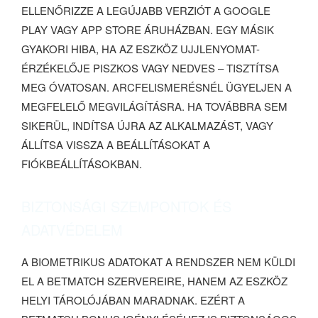
ELLENŐRIZZE A LEGÚJABB VERZIÓT A GOOGLE
PLAY VAGY APP STORE ÁRUHÁZBAN. EGY MÁSIK
GYAKORI HIBA, HA AZ ESZKÖZ UJJLENYOMAT-
ÉRZÉKELŐJE PISZKOS VAGY NEDVES – TISZTÍTSA
MEG ÓVATOSAN. ARCFELISMERÉSNÉL ÜGYELJEN A
MEGFELELŐ MEGVILÁGÍTÁSRA. HA TOVÁBBRA SEM
SIKERÜL, INDÍTSA ÚJRA AZ ALKALMAZÁST, VAGY
ÁLLÍTSA VISSZA A BEÁLLÍTÁSOKAT A
FIÓKBEÁLLÍTÁSOKBAN.
BIZTONSÁGI SZEMPONTOK ÉS
ADATVÉDELEM
A BIOMETRIKUS ADATOKAT A RENDSZER NEM KÜLDI
EL A BETMATCH SZERVEREIRE, HANEM AZ ESZKÖZ
HELYI TÁROLÓJÁBAN MARADNAK. EZÉRT A