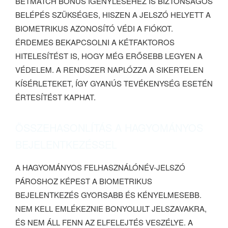
BETMATCH BONUS IGÉNYLÉSÉHEZ IS BIZTONSÁGOS
BELÉPÉS SZÜKSÉGES, HISZEN A JELSZÓ HELYETT A
BIOMETRIKUS AZONOSÍTÓ VÉDI A FIÓKOT.
ÉRDEMES BEKAPCSOLNI A KÉTFAKTOROS
HITELESÍTÉST IS, HOGY MÉG ERŐSEBB LEGYEN A
VÉDELEM. A RENDSZER NAPLÓZZA A SIKERTELEN
KÍSÉRLETEKET, ÍGY GYANÚS TEVÉKENYSÉG ESETÉN
ÉRTESÍTÉST KAPHAT.
ÖSSZEHASONLÍTÁS A HAGYOMÁNYOS
BEJELENTKEZÉSSEL
A HAGYOMÁNYOS FELHASZNÁLÓNÉV-JELSZÓ
PÁROSHOZ KÉPEST A BIOMETRIKUS
BEJELENTKEZÉS GYORSABB ÉS KÉNYELMESEBB.
NEM KELL EMLÉKEZNIE BONYOLULT JELSZAVAKRA,
ÉS NEM ÁLL FENN AZ ELFELEJTÉS VESZÉLYE. A