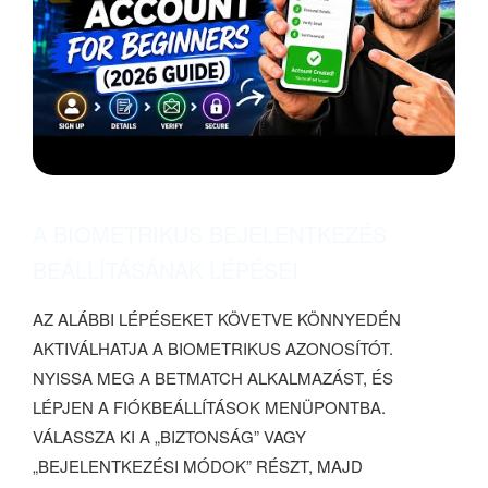
A BIOMETRIKUS BEJELENTKEZÉS
BEÁLLÍTÁSÁNAK LÉPÉSEI
AZ ALÁBBI LÉPÉSEKET KÖVETVE KÖNNYEDÉN
AKTIVÁLHATJA A BIOMETRIKUS AZONOSÍTÓT.
NYISSA MEG A BETMATCH ALKALMAZÁST, ÉS
LÉPJEN A FIÓKBEÁLLÍTÁSOK MENÜPONTBA.
VÁLASSZA KI A „BIZTONSÁG” VAGY
„BEJELENTKEZÉSI MÓDOK” RÉSZT, MAJD