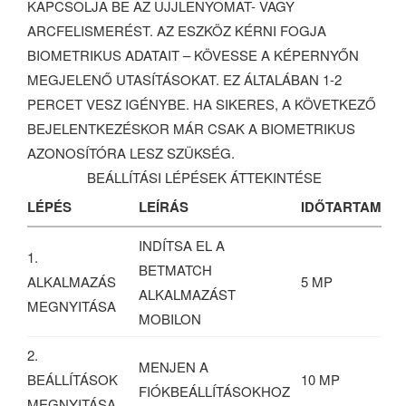
KAPCSOLJA BE AZ UJJLENYOMAT- VAGY
ARCFELISMERÉST. AZ ESZKÖZ KÉRNI FOGJA
BIOMETRIKUS ADATAIT – KÖVESSE A KÉPERNYŐN
MEGJELENŐ UTASÍTÁSOKAT. EZ ÁLTALÁBAN 1-2
PERCET VESZ IGÉNYBE. HA SIKERES, A KÖVETKEZŐ
BEJELENTKEZÉSKOR MÁR CSAK A BIOMETRIKUS
AZONOSÍTÓRA LESZ SZÜKSÉG.
BEÁLLÍTÁSI LÉPÉSEK ÁTTEKINTÉSE
LÉPÉS
LEÍRÁS
IDŐTARTAM
INDÍTSA EL A
1.
BETMATCH
ALKALMAZÁS
5 MP
ALKALMAZÁST
MEGNYITÁSA
MOBILON
2.
MENJEN A
BEÁLLÍTÁSOK
10 MP
FIÓKBEÁLLÍTÁSOKHOZ
MEGNYITÁSA