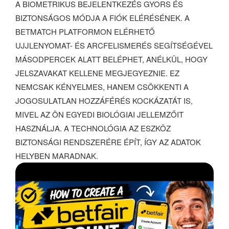
A BIOMETRIKUS BEJELENTKEZÉS GYORS ÉS
BIZTONSÁGOS MÓDJA A FIÓK ELÉRÉSÉNEK. A
BETMATCH PLATFORMON ELÉRHETŐ
UJJLENYOMAT- ÉS ARCFELISMERÉS SEGÍTSÉGÉVEL
MÁSODPERCEK ALATT BELÉPHET, ANÉLKÜL, HOGY
JELSZAVAKAT KELLENE MEGJEGYEZNIE. EZ
NEMCSAK KÉNYELMES, HANEM CSÖKKENTI A
JOGOSULATLAN HOZZÁFÉRÉS KOCKÁZATÁT IS,
MIVEL AZ ÖN EGYEDI BIOLÓGIAI JELLEMZŐIT
HASZNÁLJA. A TECHNOLÓGIA AZ ESZKÖZ
BIZTONSÁGI RENDSZERÉRE ÉPÍT, ÍGY AZ ADATOK
HELYBEN MARADNAK.