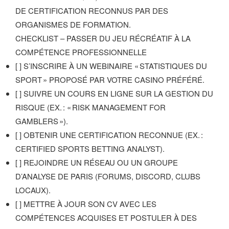
DE CERTIFICATION RECONNUS PAR DES
ORGANISMES DE FORMATION.
CHECKLIST – PASSER DU JEU RÉCRÉATIF À LA
COMPÉTENCE PROFESSIONNELLE
[ ] S’INSCRIRE À UN WEBINAIRE « STATISTIQUES DU
SPORT » PROPOSÉ PAR VOTRE CASINO PRÉFÉRÉ.
[ ] SUIVRE UN COURS EN LIGNE SUR LA GESTION DU
RISQUE (EX. : « RISK MANAGEMENT FOR
GAMBLERS »).
[ ] OBTENIR UNE CERTIFICATION RECONNUE (EX. :
CERTIFIED SPORTS BETTING ANALYST).
[ ] REJOINDRE UN RÉSEAU OU UN GROUPE
D’ANALYSE DE PARIS (FORUMS, DISCORD, CLUBS
LOCAUX).
[ ] METTRE À JOUR SON CV AVEC LES
COMPÉTENCES ACQUISES ET POSTULER À DES