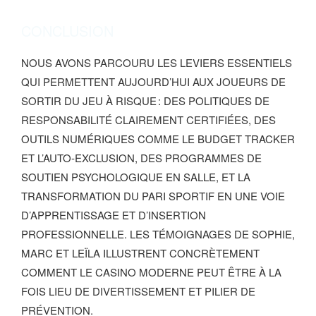
CONCLUSION
NOUS AVONS PARCOURU LES LEVIERS ESSENTIELS
QUI PERMETTENT AUJOURD’HUI AUX JOUEURS DE
SORTIR DU JEU À RISQUE : DES POLITIQUES DE
RESPONSABILITÉ CLAIREMENT CERTIFIÉES, DES
OUTILS NUMÉRIQUES COMME LE BUDGET TRACKER
ET L’AUTO‑EXCLUSION, DES PROGRAMMES DE
SOUTIEN PSYCHOLOGIQUE EN SALLE, ET LA
TRANSFORMATION DU PARI SPORTIF EN UNE VOIE
D’APPRENTISSAGE ET D’INSERTION
PROFESSIONNELLE. LES TÉMOIGNAGES DE SOPHIE,
MARC ET LEÏLA ILLUSTRENT CONCRÈTEMENT
COMMENT LE CASINO MODERNE PEUT ÊTRE À LA
FOIS LIEU DE DIVERTISSEMENT ET PILIER DE
PRÉVENTION.