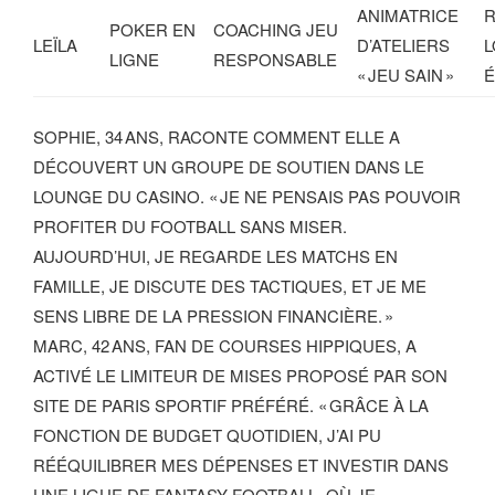
ANIMATRICE
POKER EN
COACHING JEU
LEÏLA
D’ATELIERS
L
LIGNE
RESPONSABLE
« JEU SAIN »
É
SOPHIE, 34 ANS, RACONTE COMMENT ELLE A
DÉCOUVERT UN GROUPE DE SOUTIEN DANS LE
LOUNGE DU CASINO. « JE NE PENSAIS PAS POUVOIR
PROFITER DU FOOTBALL SANS MISER.
AUJOURD’HUI, JE REGARDE LES MATCHS EN
FAMILLE, JE DISCUTE DES TACTIQUES, ET JE ME
SENS LIBRE DE LA PRESSION FINANCIÈRE. »
MARC, 42 ANS, FAN DE COURSES HIPPIQUES, A
ACTIVÉ LE LIMITEUR DE MISES PROPOSÉ PAR SON
SITE DE PARIS SPORTIF PRÉFÉRÉ. « GRÂCE À LA
FONCTION DE BUDGET QUOTIDIEN, J’AI PU
RÉÉQUILIBRER MES DÉPENSES ET INVESTIR DANS
UNE LIGUE DE FANTASY FOOTBALL, OÙ JE