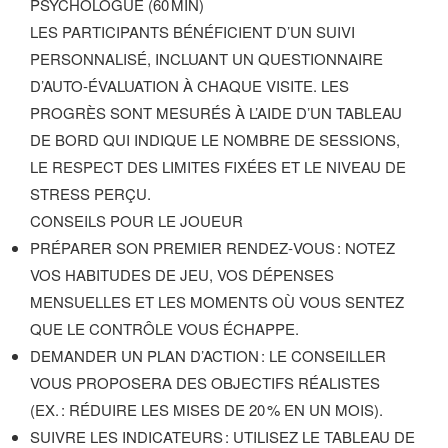
PSYCHOLOGUE (60 MIN)
LES PARTICIPANTS BÉNÉFICIENT D’UN SUIVI
PERSONNALISÉ, INCLUANT UN QUESTIONNAIRE
D’AUTO‑ÉVALUATION À CHAQUE VISITE. LES
PROGRÈS SONT MESURÉS À L’AIDE D’UN TABLEAU
DE BORD QUI INDIQUE LE NOMBRE DE SESSIONS,
LE RESPECT DES LIMITES FIXÉES ET LE NIVEAU DE
STRESS PERÇU.
CONSEILS POUR LE JOUEUR
PRÉPARER SON PREMIER RENDEZ‑VOUS : NOTEZ
VOS HABITUDES DE JEU, VOS DÉPENSES
MENSUELLES ET LES MOMENTS OÙ VOUS SENTEZ
QUE LE CONTRÔLE VOUS ÉCHAPPE.
DEMANDER UN PLAN D’ACTION : LE CONSEILLER
VOUS PROPOSERA DES OBJECTIFS RÉALISTES
(EX. : RÉDUIRE LES MISES DE 20 % EN UN MOIS).
SUIVRE LES INDICATEURS : UTILISEZ LE TABLEAU DE