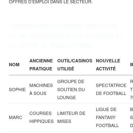
OFFRES D’EMPLOI DANS LE SECTEUR.
TÉMOIGNAGES CROISÉS : PARCOURS
DE RÉTABLISSEMENT OÙ LE CASINO ET
LE SPORT SE RENCONTRENT
ANCIENNE
OUTIL/CASINOS
NOUVELLE
NOM
I
PRATIQUE
UTILISÉ
ACTIVITÉ
GROUPE DE
R
MACHINES
SPECTATRICE
SOPHIE
SOUTIEN DU
T
À SOUS
DE FOOTBALL
LOUNGE
7
LIGUE DE
COURSES
LIMITEUR DE
MARC
FANTASY
S
HIPPIQUES
MISES
FOOTBALL
D