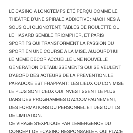
LE CASINO A LONGTEMPS ÉTÉ PERÇU COMME LE
THÉÂTRE D’UNE SPIRALE ADDICTIVE : MACHINES À
SOUS QUI CLIGNOTENT, TABLES DE ROULETTE OÙ
LE HASARD SEMBLE TRIOMPHER, ET PARIS
SPORTIFS QUI TRANSFORMENT LA PASSION DU
SPORT EN UNE COURSE À LA MISE. AUJOURD’HUI,
LE MÊME DÉCOR ACCUEILLE UNE NOUVELLE
GÉNÉRATION D’ÉTABLISSEMENTS QUI SE VEULENT
D’ABORD DES ACTEURS DE LA PRÉVENTION. LE
PARADOXE EST FRAPPANT : LES LIEUX OÙ L’ON MISE
LE PLUS SONT CEUX QUI INVESTISSENT LE PLUS
DANS DES PROGRAMMES D’ACCOMPAGNEMENT,
DES FORMATIONS DU PERSONNEL ET DES OUTILS
DE LIMITATION.
CE VIRAGE S’EXPLIQUE PAR L’ÉMERGENCE DU
CONCEPT DE « CASINO RESPONSABLE », QUI PLACE