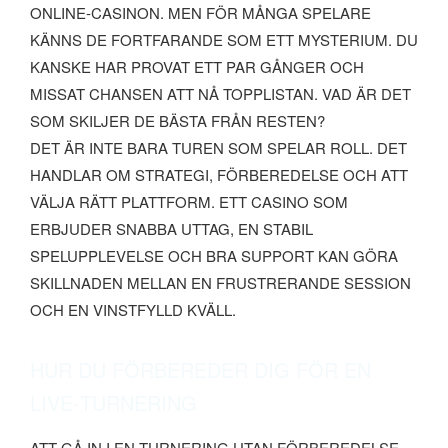
ONLINE‑CASINON. MEN FÖR MÅNGA SPELARE
KÄNNS DE FORTFARANDE SOM ETT MYSTERIUM. DU
KANSKE HAR PROVAT ETT PAR GÅNGER OCH
MISSAT CHANSEN ATT NÅ TOPPLISTAN. VAD ÄR DET
SOM SKILJER DE BÄSTA FRÅN RESTEN?
DET ÄR INTE BARA TUREN SOM SPELAR ROLL. DET
HANDLAR OM STRATEGI, FÖRBEREDELSE OCH ATT
VÄLJA RÄTT PLATTFORM. ETT CASINO SOM
ERBJUDER SNABBA UTTAG, EN STABIL
SPELUPPLEVELSE OCH BRA SUPPORT KAN GÖRA
SKILLNADEN MELLAN EN FRUSTRERANDE SESSION
OCH EN VINSTFYLLD KVÄLL.
HUR DU FÖRBEREDER DIG FÖR EN
LIVE‑TURNERING
ATT GÅ IN I EN TURNERING UTAN FÖRBEREDELSE