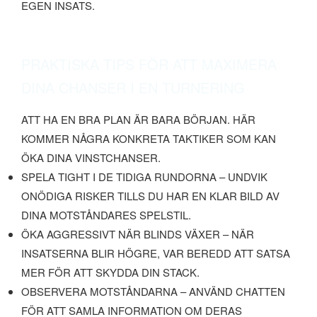
EGEN INSATS.
PRAKTISKA TIPS FÖR ATT MAXIMERA
DINA CHANSER I EN TURNERING
ATT HA EN BRA PLAN ÄR BARA BÖRJAN. HÄR
KOMMER NÅGRA KONKRETA TAKTIKER SOM KAN
ÖKA DINA VINSTCHANSER.
SPELA TIGHT I DE TIDIGA RUNDORNA – UNDVIK
ONÖDIGA RISKER TILLS DU HAR EN KLAR BILD AV
DINA MOTSTÅNDARES SPELSTIL.
ÖKA AGGRESSIVT NÄR BLINDS VÄXER – NÄR
INSATSERNA BLIR HÖGRE, VAR BEREDD ATT SATSA
MER FÖR ATT SKYDDA DIN STACK.
OBSERVERA MOTSTÅNDARNA – ANVÄND CHATTEN
FÖR ATT SAMLA INFORMATION OM DERAS