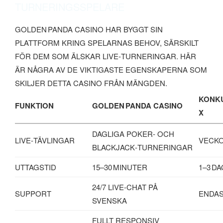
TURNERINGSSPELARE
GOLDEN PANDA CASINO HAR BYGGT SIN
PLATTFORM KRING SPELARNAS BEHOV, SÄRSKILT
FÖR DEM SOM ÄLSKAR LIVE‑TURNERINGAR. HÄR
ÄR NÅGRA AV DE VIKTIGASTE EGENSKAPERNA SOM
SKILJER DETTA CASINO FRÅN MÄNGDEN.
KONK
FUNKTION
GOLDEN PANDA CASINO
X
DAGLIGA POKER‑ OCH
LIVE‑TÄVLINGAR
VECKO
BLACKJACK‑TURNERINGAR
UTTAGSTID
15–30 MINUTER
1–3 D
24/7 LIVE‑CHAT PÅ
SUPPORT
ENDAS
SVENSKA
FULLT RESPONSIV