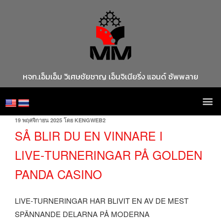
หจก.เอ็มเอ็ม วิเศษชัยชาญ เอ็นจิเนียริ่ง แอนด์ ซัพพลาย
19 พฤศจิกายน 2025
โดย
KENGWEB2
SÅ BLIR DU EN VINNARE I
LIVE‑TURNERINGAR PÅ GOLDEN
PANDA CASINO
LIVE‑TURNERINGAR HAR BLIVIT EN AV DE MEST
SPÄNNANDE DELARNA PÅ MODERNA