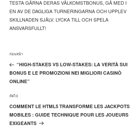
TESTA GÄRNA DERAS VÄLKOMSTBONUS, GÅ MED I
EN AV DE DAGLIGA TURNERINGARNA OCH UPPLEV
SKILLNADEN SJÄLV. LYCKA TILL OCH SPELA
ANSVARSFULLT!
ก่อนหน้า
“HIGH‑STAKES VS LOW‑STAKES: LA VERITÀ SUI
BONUS E LE PROMOZIONI NEI MIGLIORI CASINÒ
ONLINE”
ถัดไป
COMMENT LE HTML5 TRANSFORME LES JACKPOTS
MOBILES : GUIDE TECHNIQUE POUR LES JOUEURS
EXIGEANTS