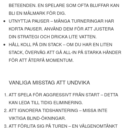
BETEENDEN. EN SPELARE SOM OFTA BLUFFAR KAN
BLI EN MÅLMARK FÖR DIG.
UTNYTTJA PAUSER – MÅNGA TURNERINGAR HAR
KORTA PAUSER. ANVÄND DEM FÖR ATT JUSTERA
DIN STRATEGI OCH DRICKA LITE VATTEN.
HÅLL KOLL PÅ DIN STACK – OM DU HAR EN LITEN
STACK, ÖVERVÄG ATT GÅ ALL‑IN PÅ STARKA HÄNDER
FÖR ATT ÅTERFÅ MOMENTUM.
VANLIGA MISSTAG ATT UNDVIKA
ATT SPELA FÖR AGGRESSIVT FRÅN START – DETTA
KAN LEDA TILL TIDIG ELIMINERING.
ATT IGNORERA TIDSHANTERING – MISSA INTE
VIKTIGA BLIND‑ÖKNINGAR.
ATT FÖRLITA SIG PÅ TUREN – EN VÄLGENOMTÄNKT