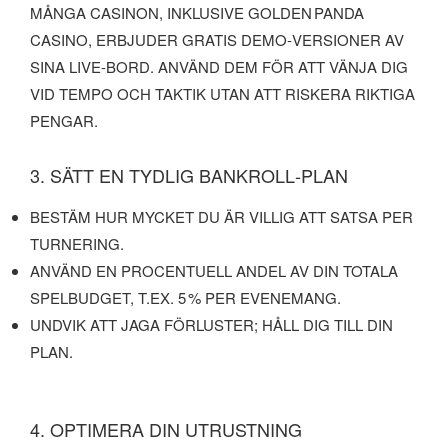
MÅNGA CASINON, INKLUSIVE GOLDEN PANDA
CASINO, ERBJUDER GRATIS DEMO‑VERSIONER AV
SINA LIVE‑BORD. ANVÄND DEM FÖR ATT VÄNJA DIG
VID TEMPO OCH TAKTIK UTAN ATT RISKERA RIKTIGA
PENGAR.
3. SÄTT EN TYDLIG BANKROLL‑PLAN
BESTÄM HUR MYCKET DU ÄR VILLIG ATT SATSA PER
TURNERING.
ANVÄND EN PROCENTUELL ANDEL AV DIN TOTALA
SPELBUDGET, T.EX. 5 % PER EVENEMANG.
UNDVIK ATT JAGA FÖRLUSTER; HÅLL DIG TILL DIN
PLAN.
4. OPTIMERA DIN UTRUSTNING