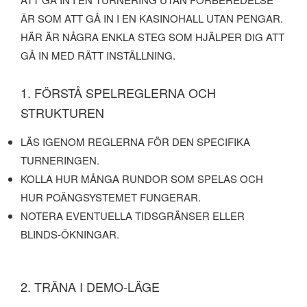
ÄR SOM ATT GÅ IN I EN KASINOHALL UTAN PENGAR.
HÄR ÄR NÅGRA ENKLA STEG SOM HJÄLPER DIG ATT
GÅ IN MED RÄTT INSTÄLLNING.
1. FÖRSTÅ SPELREGLERNA OCH
STRUKTUREN
LÄS IGENOM REGLERNA FÖR DEN SPECIFIKA
TURNERINGEN.
KOLLA HUR MÅNGA RUNDOR SOM SPELAS OCH
HUR POÄNGSYSTEMET FUNGERAR.
NOTERA EVENTUELLA TIDSGRÄNSER ELLER
BLINDS‑ÖKNINGAR.
2. TRÄNA I DEMO‑LÄGE