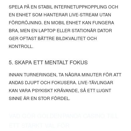
SPELA PÅ EN STABIL INTERNETUPPKOPPLING OCH
EN ENHET SOM HANTERAR LIVE‑STREAM UTAN
FÖRDRÖJNING. EN MOBIL ENHET KAN FUNGERA
BRA, MEN EN LAPTOP ELLER STATIONÄR DATOR
GER OFTAST BÄTTRE BILDKVALITET OCH
KONTROLL.
5. SKAPA ETT MENTALT FOKUS
INNAN TURNERINGEN, TA NÅGRA MINUTER FÖR ATT
ANDAS DJUPT OCH FOKUSERA. LIVE‑TÄVLINGAR
KAN VARA PSYKISKT KRÄVANDE, SÅ ETT LUGNT
SINNE ÄR EN STOR FÖRDEL.
VAD GÖR GOLDEN PANDA CASINO TILL
ETT STARKT VAL FÖR