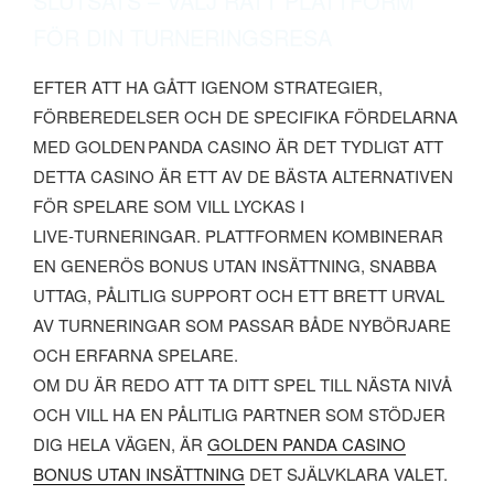
SLUTSATS – VÄLJ RÄTT PLATTFORM
FÖR DIN TURNERINGSRESA
EFTER ATT HA GÅTT IGENOM STRATEGIER,
FÖRBEREDELSER OCH DE SPECIFIKA FÖRDELARNA
MED GOLDEN PANDA CASINO ÄR DET TYDLIGT ATT
DETTA CASINO ÄR ETT AV DE BÄSTA ALTERNATIVEN
FÖR SPELARE SOM VILL LYCKAS I
LIVE‑TURNERINGAR. PLATTFORMEN KOMBINERAR
EN GENERÖS BONUS UTAN INSÄTTNING, SNABBA
UTTAG, PÅLITLIG SUPPORT OCH ETT BRETT URVAL
AV TURNERINGAR SOM PASSAR BÅDE NYBÖRJARE
OCH ERFARNA SPELARE.
OM DU ÄR REDO ATT TA DITT SPEL TILL NÄSTA NIVÅ
OCH VILL HA EN PÅLITLIG PARTNER SOM STÖDJER
DIG HELA VÄGEN, ÄR
GOLDEN PANDA CASINO
BONUS UTAN INSÄTTNING
DET SJÄLVKLARA VALET.