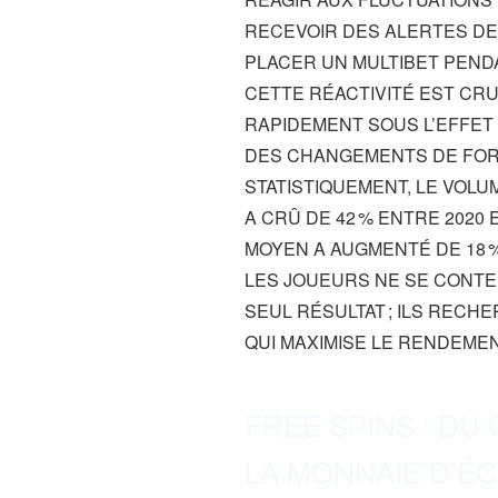
RECEVOIR DES ALERTES DE
PLACER UN MULTIBET PENDA
CETTE RÉACTIVITÉ EST CRU
RAPIDEMENT SOUS L’EFFET
DES CHANGEMENTS DE FOR
STATISTIQUEMENT, LE VOLU
A CRÛ DE 42 % ENTRE 2020 E
MOYEN A AUGMENTÉ DE 18 
LES JOUEURS NE SE CONTE
SEUL RÉSULTAT ; ILS RECH
QUI MAXIMISE LE RENDEMEN
FREE SPINS : DU
LA MONNAIE D’É