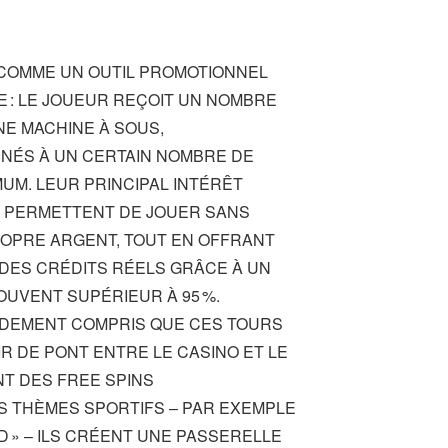
 COMME UN OUTIL PROMOTIONNEL
E : LE JOUEUR REÇOIT UN NOMBRE
NE MACHINE À SOUS,
NÉS À UN CERTAIN NOMBRE DE
MUM. LEUR PRINCIPAL INTÉRÊT
LS PERMETTENT DE JOUER SANS
OPRE ARGENT, TOUT EN OFFRANT
 DES CRÉDITS RÉELS GRÂCE À UN
OUVENT SUPÉRIEUR À 95 %.
IDEMENT COMPRIS QUE CES TOURS
R DE PONT ENTRE LE CASINO ET LE
NT DES FREE SPINS
ES THÈMES SPORTIFS – PAR EXEMPLE
D » – ILS CRÉENT UNE PASSERELLE