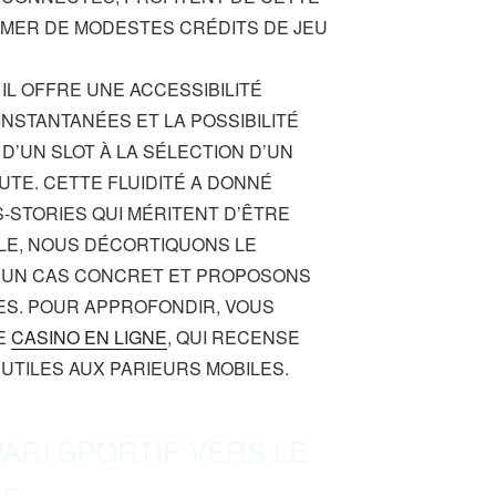
MER DE MODESTES CRÉDITS DE JEU
 IL OFFRE UNE ACCESSIBILITÉ
 INSTANTANÉES ET LA POSSIBILITÉ
 D’UN SLOT À LA SÉLECTION D’UN
UTE. CETTE FLUIDITÉ A DONNÉ
‑STORIES QUI MÉRITENT D’ÊTRE
CLE, NOUS DÉCORTIQUONS LE
 UN CAS CONCRET ET PROPOSONS
ES. POUR APPROFONDIR, VOUS
TE
CASINO EN LIGNE
, QUI RECENSE
 UTILES AUX PARIEURS MOBILES.
PARI SPORTIF VERS LE