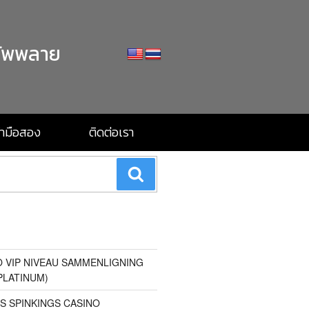
 ซัพพลาย
้ามือสอง
ติดต่อเรา
O VIP NIVEAU SAMMENLIGNING
PLATINUM)
S SPINKINGS CASINO