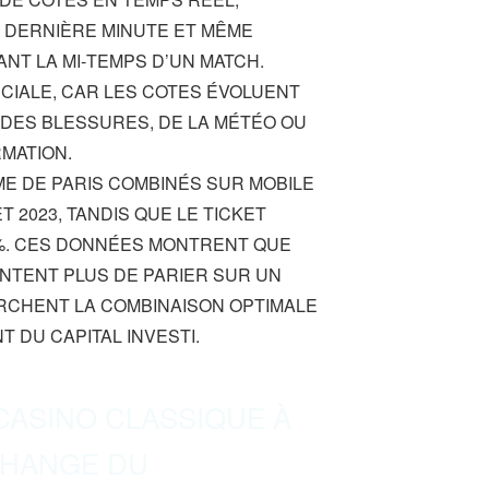
 DERNIÈRE MINUTE ET MÊME
NT LA MI‑TEMPS D’UN MATCH.
CIALE, CAR LES COTES ÉVOLUENT
 DES BLESSURES, DE LA MÉTÉO OU
MATION.
ME DE PARIS COMBINÉS SUR MOBILE
T 2023, TANDIS QUE LE TICKET
%. CES DONNÉES MONTRENT QUE
NTENT PLUS DE PARIER SUR UN
ERCHENT LA COMBINAISON OPTIMALE
T DU CAPITAL INVESTI.
 CASINO CLASSIQUE À
CHANGE DU