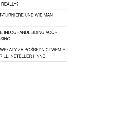
 REALLY?
T-TURNIERE UND WIE MAN
E INLOGHANDLEIDING VOOR
SINO
 WPŁATY ZA POŚREDNICTWEM E-
RILL, NETELLER I INNE