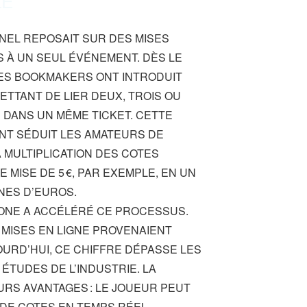
LE
NNEL REPOSAIT SUR DES MISES
S À UN SEUL ÉVÉNEMENT. DÈS LE
LES BOOKMAKERS ONT INTRODUIT
ETTANT DE LIER DEUX, TROIS OU
 DANS UN MÊME TICKET. CETTE
ENT SÉDUIT LES AMATEURS DE
 MULTIPLICATION DES COTES
MISE DE 5 €, PAR EXEMPLE, EN UN
NES D’EUROS.
ONE A ACCÉLÉRÉ CE PROCESSUS.
S MISES EN LIGNE PROVENAIENT
JOURD’HUI, CE CHIFFRE DÉPASSE LES
ÉTUDES DE L’INDUSTRIE. LA
URS AVANTAGES : LE JOUEUR PEUT
 DE COTES EN TEMPS RÉEL,