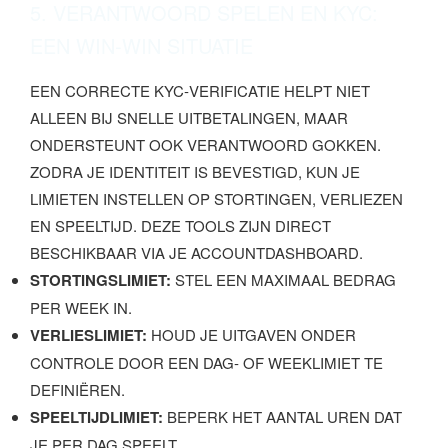
5. VERANTWOORD SPELEN EN KYC:
EEN WIN‑WIN SITUATIE
EEN CORRECTE KYC‑VERIFICATIE HELPT NIET
ALLEEN BIJ SNELLE UITBETALINGEN, MAAR
ONDERSTEUNT OOK VERANTWOORD GOKKEN.
ZODRA JE IDENTITEIT IS BEVESTIGD, KUN JE
LIMIETEN INSTELLEN OP STORTINGEN, VERLIEZEN
EN SPEELTIJD. DEZE TOOLS ZIJN DIRECT
BESCHIKBAAR VIA JE ACCOUNTDASHBOARD.
STORTINGSLIMIET:
STEL EEN MAXIMAAL BEDRAG
PER WEEK IN.
VERLIESLIMIET:
HOUD JE UITGAVEN ONDER
CONTROLE DOOR EEN DAG‑ OF WEEKLIMIET TE
DEFINIËREN.
SPEELTIJDLIMIET:
BEPERK HET AANTAL UREN DAT
JE PER DAG SPEELT.