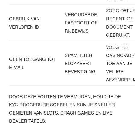
ZORG DAT J
VEROUDERDE
GEBRUIK VAN
RECENT, GE
PASPOORT OF
VERLOPEN ID
DOCUMENT
RIJBEWIJS
GEBRUIKT.
VOEG HET
SPAMFILTER
CASINO‑ADR
GEEN TOEGANG TOT
BLOKKEERT
TOE AAN JE
E‑MAIL
BEVESTIGING
VEILIGE
AFZENDERLI
DOOR DEZE FOUTEN TE VERMIJDEN, HOUD JE DE
KYC‑PROCEDURE SOEPEL EN KUN JE SNELLER
GENIETEN VAN SLOTS, CRASH GAMES EN LIVE
DEALER TAFELS.