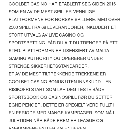
COOLBET CASINO HAR ETABLERT SEG SIDEN 2016
SOM EN AV DE MEST SPILLER‑VENNLIGE
PLATTFORMENE FOR NORSKE SPILLERE. MED OVER
2500 SPILL FRA 68 LEVERANDØRER, INKLUDERT ET
STORT UTVALG AV LIVE CASINO OG
SPORTSBETTING, FÅR DU ALT DU TRENGER PÅ ETT
STED. PLATTFORMEN ER LISENSIERT AV MALTA
GAMING AUTHORITY OG OPERERER UNDER
STRENGE SIKKERHETSSTANDARDER.
ET AV DE MEST TILTREKKENDE TREKKENE ER
COOLBET CASINO BONUS UTEN INNSKUDD – EN
RISIKOFRI START SOM LAR DEG TESTE BÅDE
SPORTSBOOK OG CASINOSPILL FØR DU SETTER
EGNE PENGER. DETTE ER SPESIELT VERDIFULLT I
EN PERIODE MED MANGE KAMPDAGER, SOM NÅ I
JULETIDEN NÅR BÅDE PREMIER LEAGUE OG
VM‑KAMPENE FYLLER KALENDEREN.