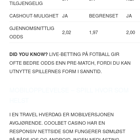
TILGJENGELIG
CASHOUT‑MULIGHET
JA
BEGRENSET
JA
GJENNOMSNITTLIG
2,02
1,97
2,00
ODDS
DID YOU KNOW?
LIVE‑BETTING PÅ FOTBALL GIR
OFTE BEDRE ODDS ENN PRE‑MATCH, FORDI DU KAN
UTNYTTE SPILLERNES FORM I SANNTID.
MOBILOPPLEVELSE – SPILL HVOR SOM
HELST
I EN TRAVEL HVERDAG ER MOBILVERSJONEN
AVGJØRENDE. COOLBET CASINO HAR EN
RESPONSIV NETTSIDE SOM FUNGERER SØMLØST
PÅ BÅDE IOS OG ANDROID. INGEN NEDLASTING