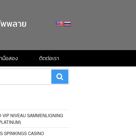
 ซัพพลาย
้ามือสอง
ติดต่อเรา
O VIP NIVEAU SAMMENLIGNING
PLATINUM)
S SPINKINGS CASINO