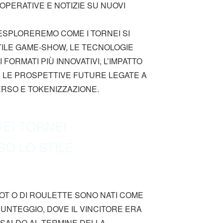
 OPERATIVE E NOTIZIE SU NUOVI
ESPLOREREMO COME I TORNEI SI
TILE GAME‑SHOW, LE TECNOLOGIE
 FORMATI PIÙ INNOVATIVI, L’IMPATTO
 E LE PROSPETTIVE FUTURE LEGATE A
RSO E TOKENIZZAZIONE.
DEI TORNEI
SO LO STILE
SLOT O DI ROULETTE SONO NATI COME
PUNTEGGIO, DOVE IL VINCITORE ERA
 SALDO AL TERMINE DELLA