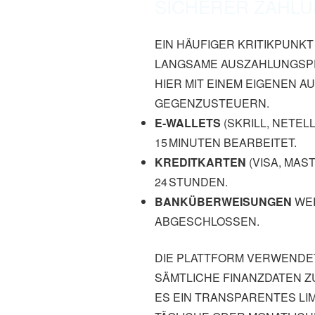
SICHERER ZAHL
EIN HÄUFIGER KRITIKPUNKT
LANGSAME AUSZAHLUNGSPR
HIER MIT EINEM EIGENEN 
GEGENZUSTEUERN.
E‑WALLETS
(SKRILL, NETE
15 MINUTEN BEARBEITET.
KREDITKARTEN
(VISA, MAS
24 STUNDEN.
BANKÜBERWEISUNGEN
WER
ABGESCHLOSSEN.
DIE PLATTFORM VERWENDE
SÄMTLICHE FINANZDATEN Z
ES EIN TRANSPARENTES LIM