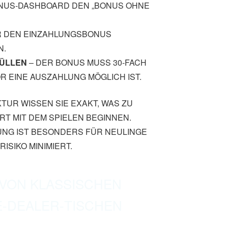
ONUS‑DASHBOARD DEN „BONUS OHNE
R DEN EINZAHLUNGSBONUS
N.
ÜLLEN
– DER BONUS MUSS 30‑FACH
 EINE AUSZAHLUNG MÖGLICH IST.
TUR WISSEN SIE EXAKT, WAS ZU
RT MIT DEM SPIELEN BEGINNEN.
UNG IST BESONDERS FÜR NEULINGE
RISIKO MINIMIERT.
 VON KLASSISCHEN
VE‑DEALER‑TISCHEN