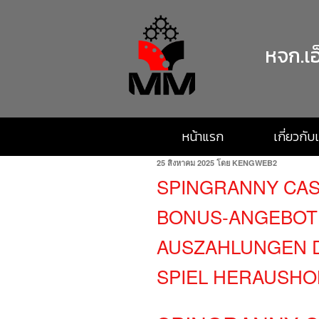
หจก.เอ
หน้าแรก
เกี่ยวกับ
25 สิงหาคม 2025
โดย
KENGWEB2
SPINGRANNY CASI
BONUS‑ANGEBOT
AUSZAHLUNGEN D
SPIEL HERAUSHO