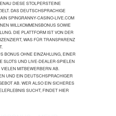
ENAU DIESE STOLPERSTEINE
ZIELT. DAS DEUTSCHSPRACHIGE
MAIN SPINGRANNY-CASINO-LIVE.COM
EINEN WILLKOMMENSBONUS SOWIE
UNG. DIE PLATTFORM IST VON DER
LIZENZIERT, WAS FÜR TRANSPARENZ
T.
US BONUS OHNE EINZAHLUNG, EINER
E SLOTS UND LIVE‑DEALER‑SPIELEN
N VIELEN MITBEWERBERN AB.
EN UND EIN DEUTSCHSPRACHIGER
GEBOT AB. WER ALSO EIN SICHERES
LERLEBNIS SUCHT, FINDET HIER