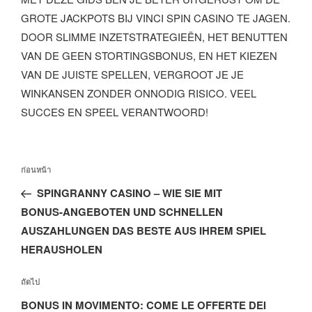
GROTE JACKPOTS BIJ VINCI SPIN CASINO TE JAGEN.
DOOR SLIMME INZETSTRATEGIEËN, HET BENUTTEN
VAN DE GEEN STORTINGSBONUS, EN HET KIEZEN
VAN DE JUISTE SPELLEN, VERGROOT JE JE
WINKANSEN ZONDER ONNODIG RISICO. VEEL
SUCCES EN SPEEL VERANTWOORD!
ก่อนหน้า
SPINGRANNY CASINO – WIE SIE MIT
BONUS‑ANGEBOTEN UND SCHNELLEN
AUSZAHLUNGEN DAS BESTE AUS IHREM SPIEL
HERAUSHOLEN
ถัดไป
BONUS IN MOVIMENTO: COME LE OFFERTE DEI