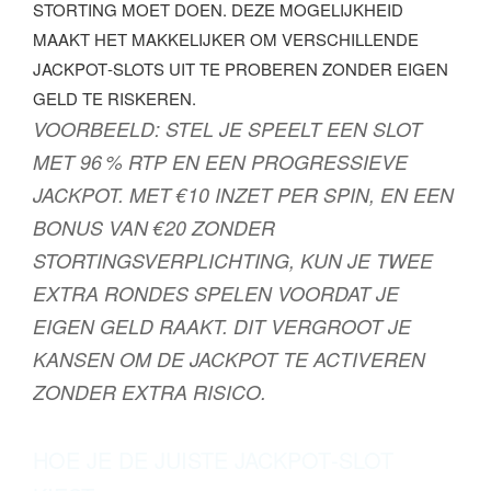
STORTING MOET DOEN. DEZE MOGELIJKHEID
MAAKT HET MAKKELIJKER OM VERSCHILLENDE
JACKPOT‑SLOTS UIT TE PROBEREN ZONDER EIGEN
GELD TE RISKEREN.
VOORBEELD
: STEL JE SPEELT EEN SLOT
MET 96 % RTP EN EEN PROGRESSIEVE
JACKPOT. MET €10 INZET PER SPIN, EN EEN
BONUS VAN €20 ZONDER
STORTINGSVERPLICHTING, KUN JE TWEE
EXTRA RONDES SPELEN VOORDAT JE
EIGEN GELD RAAKT. DIT VERGROOT JE
KANSEN OM DE JACKPOT TE ACTIVEREN
ZONDER EXTRA RISICO.
HOE JE DE JUISTE JACKPOT‑SLOT