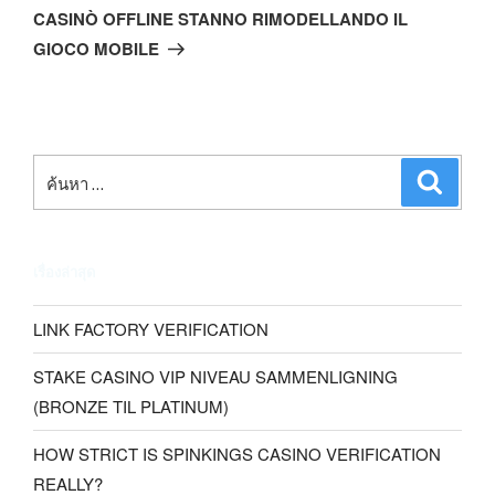
CASINÒ OFFLINE STANNO RIMODELLANDO IL
GIOCO MOBILE
เรื่องล่าสุด
LINK FACTORY VERIFICATION
STAKE CASINO VIP NIVEAU SAMMENLIGNING
(BRONZE TIL PLATINUM)
HOW STRICT IS SPINKINGS CASINO VERIFICATION
REALLY?