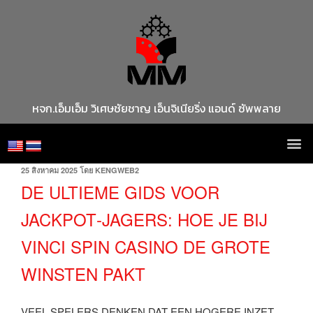
หจก.เอ็มเอ็ม วิเศษชัยชาญ เอ็นจิเนียริ่ง แอนด์ ซัพพลาย
25 สิงหาคม 2025
โดย
KENGWEB2
DE ULTIEME GIDS VOOR
JACKPOT‑JAGERS: HOE JE BIJ
VINCI SPIN CASINO DE GROTE
WINSTEN PAKT
VEEL SPELERS DENKEN DAT EEN HOGERE INZET