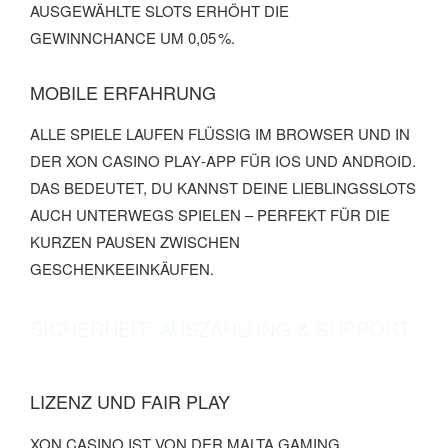
AUSGEWÄHLTE SLOTS ERHÖHT DIE
GEWINNCHANCE UM 0,05 %.
MOBILE ERFAHRUNG
ALLE SPIELE LAUFEN FLÜSSIG IM BROWSER UND IN
DER XON CASINO PLAY‑APP FÜR IOS UND ANDROID.
DAS BEDEUTET, DU KANNST DEINE LIEBLINGSSLOTS
AUCH UNTERWEGS SPIELEN – PERFEKT FÜR DIE
KURZEN PAUSEN ZWISCHEN
GESCHENKEEINKÄUFEN.
SICHERHEIT, AUSZAHLUNG & SUPPORT
LIZENZ UND FAIR PLAY
XON CASINO IST VON DER MALTA GAMING