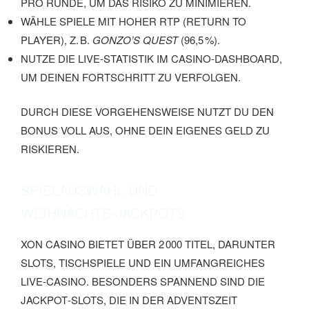
PRO RUNDE, UM DAS RISIKO ZU MINIMIEREN.
WÄHLE SPIELE MIT HOHER RTP (RETURN TO
PLAYER), Z. B.
GONZO’S QUEST
(96,5 %).
NUTZE DIE LIVE‑STATISTIK IM CASINO‑DASHBOARD,
UM DEINEN FORTSCHRITT ZU VERFOLGEN.
DURCH DIESE VORGEHENSWEISE NUTZT DU DEN
BONUS VOLL AUS, OHNE DEIN EIGENES GELD ZU
RISKIEREN.
SPIELAUSWAHL UND
WEIHNACHTS‑JACKPOTS
XON CASINO BIETET ÜBER 2 000 TITEL, DARUNTER
SLOTS, TISCHSPIELE UND EIN UMFANGREICHES
LIVE‑CASINO. BESONDERS SPANNEND SIND DIE
JACKPOT‑SLOTS, DIE IN DER ADVENTSZEIT