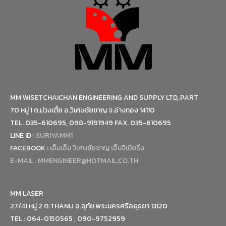
MM WISETCHAICHAN ENGINEERING AND SUPPLY LTD,.PART
70 หมู่ 1 ต.ม่วงเตี้ย อ.วิเศษชัยชาญ จ.อ่างทอง 14110
TEL. 035-610695, 098-9191949 FAX. 035-610695
LINE ID :
SURIYAMM1
FACEBOOK :
เอ็มเอ็ม วิเศษชัยชาญ เอ็นจิเนียริ่ง
E-MAIL :
MMENGINEER@HOTMAIL.CO.TH
MM LASER
27/41 หมู่ 2 ต.THANU อ.อุทัย พระนครศรีอยุธยา 13120
TEL : 064-0150565 , 090-9752959