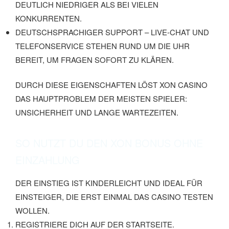
DEUTLICH NIEDRIGER ALS BEI VIELEN
KONKURRENTEN.
DEUTSCHSPRACHIGER SUPPORT – LIVE‑CHAT UND
TELEFONSERVICE STEHEN RUND UM DIE UHR
BEREIT, UM FRAGEN SOFORT ZU KLÄREN.
DURCH DIESE EIGENSCHAFTEN LÖST XON CASINO
DAS HAUPTPROBLEM DER MEISTEN SPIELER:
UNSICHERHEIT UND LANGE WARTEZEITEN.
SO NUTZT DU DEN XON BONUS OHNE
EINZAHLUNG
DER EINSTIEG IST KINDERLEICHT UND IDEAL FÜR
EINSTEIGER, DIE ERST EINMAL DAS CASINO TESTEN
WOLLEN.
REGISTRIERE DICH AUF DER STARTSEITE.