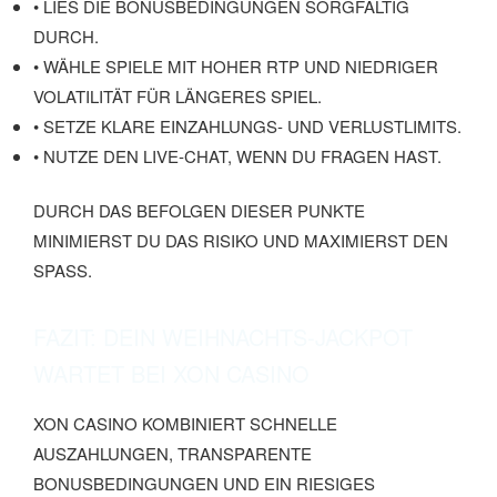
• LIES DIE BONUSBEDINGUNGEN SORGFÄLTIG
DURCH.
• WÄHLE SPIELE MIT HOHER RTP UND NIEDRIGER
VOLATILITÄT FÜR LÄNGERES SPIEL.
• SETZE KLARE EINZAHLUNGS‑ UND VERLUSTLIMITS.
• NUTZE DEN LIVE‑CHAT, WENN DU FRAGEN HAST.
DURCH DAS BEFOLGEN DIESER PUNKTE
MINIMIERST DU DAS RISIKO UND MAXIMIERST DEN
SPASS.
FAZIT: DEIN WEIHNACHTS‑JACKPOT
WARTET BEI XON CASINO
XON CASINO KOMBINIERT SCHNELLE
AUSZAHLUNGEN, TRANSPARENTE
BONUSBEDINGUNGEN UND EIN RIESIGES