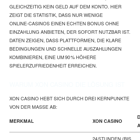
GLEICHZEITIG KEIN GELD AUF DEM KONTO. HIER
ZEIGT DIE STATISTIK, DASS NUR WENIGE
ONLINE‑CASINOS EINEN ECHTEN BONUS OHNE
EINZAHLUNG ANBIETEN, DER SOFORT NUTZBAR IST.
DATEN ZEIGEN, DASS PLATTFORMEN, DIE KLARE
BEDINGUNGEN UND SCHNELLE AUSZAHLUNGEN
KOMBINIEREN, EINE UM 90 % HÖHERE
SPIELERZUFRIEDENHEIT ERREICHEN.
WARUM XON CASINO DIE LÖSUNG IST
XON CASINO HEBT SICH DURCH DREI KERNPUNKTE
VON DER MASSE AB:
MERKMAL
XON CASINO
24 STUNDEN (BIS