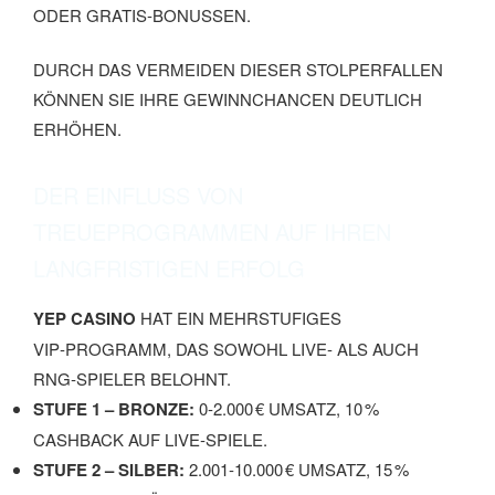
ODER GRATIS‑BONUSSEN.
DURCH DAS VERMEIDEN DIESER STOLPERFALLEN
KÖNNEN SIE IHRE GEWINNCHANCEN DEUTLICH
ERHÖHEN.
DER EINFLUSS VON
TREUEPROGRAMMEN AUF IHREN
LANGFRISTIGEN ERFOLG
YEP CASINO
HAT EIN MEHRSTUFIGES
VIP‑PROGRAMM, DAS SOWOHL LIVE‑ ALS AUCH
RNG‑SPIELER BELOHNT.
STUFE 1 – BRONZE:
0‑2.000 € UMSATZ, 10 %
CASHBACK AUF LIVE‑SPIELE.
STUFE 2 – SILBER:
2.001‑10.000 € UMSATZ, 15 %