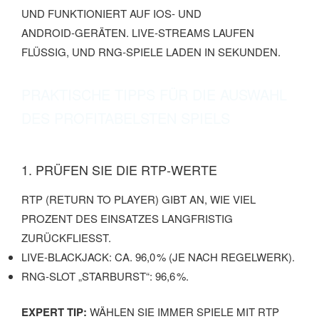
UND FUNKTIONIERT AUF IOS‑ UND
ANDROID‑GERÄTEN. LIVE‑STREAMS LAUFEN
FLÜSSIG, UND RNG‑SPIELE LADEN IN SEKUNDEN.
PRAKTISCHE TIPPS FÜR DIE AUSWAHL
DES PROFITABELSTEN SPIELS
1. PRÜFEN SIE DIE RTP‑WERTE
RTP (RETURN TO PLAYER) GIBT AN, WIE VIEL
PROZENT DES EINSATZES LANGFRISTIG
ZURÜCKFLIESST.
LIVE‑BLACKJACK: CA. 96,0 % (JE NACH REGELWERK).
RNG‑SLOT „STARBURST“: 96,6 %.
EXPERT TIP:
WÄHLEN SIE IMMER SPIELE MIT RTP