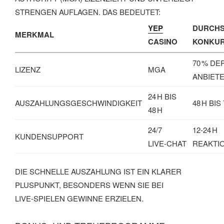
STRENGEN AUFLAGEN. DAS BEDEUTET:
YEP
DURCHS
MERKMAL
CASINO
KONKU
70 % D
LIZENZ
MGA
ANBIET
24 H BIS
AUSZAHLUNGSGESCHWINDIGKEIT
48 H BIS 
48 H
24/7
12‑24 H
KUNDENSUPPORT
LIVE‑CHAT
REAKTI
DIE SCHNELLE AUSZAHLUNG IST EIN KLARER
PLUSPUNKT, BESONDERS WENN SIE BEI
LIVE‑SPIELEN GEWINNE ERZIELEN.