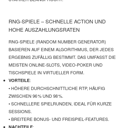
RNG‑SPIELE – SCHNELLE ACTION UND
HOHE AUSZAHLUNGSRATEN
RNG‑SPIELE (RANDOM NUMBER GENERATOR)
BASIEREN AUF EINEM ALGORITHMUS, DER JEDES
ERGEBNIS ZUFÄLLIG BESTIMMT. DAS UMFASST DIE
MEISTEN ONLINE‑SLOTS, VIDEO‑POKER UND
TISCHSPIELE IN VIRTUELLER FORM.
VORTEILE
:
• HÖHERE DURCHSCHNITTLICHE RTP, HÄUFIG
ZWISCHEN 96 % UND 98 %.
• SCHNELLERE SPIELRUNDEN, IDEAL FÜR KURZE
SESSIONS.
• BREITERE BONUS‑ UND FREISPIEL‑FEATURES.
NACHTEILE
: