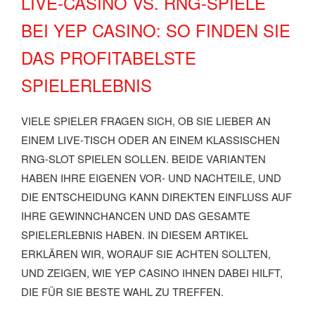
LIVE‑CASINO VS. RNG‑SPIELE
BEI YEP CASINO: SO FINDEN SIE
DAS PROFITABELSTE
SPIELERLEBNIS
VIELE SPIELER FRAGEN SICH, OB SIE LIEBER AN
EINEM LIVE‑TISCH ODER AN EINEM KLASSISCHEN
RNG‑SLOT SPIELEN SOLLEN. BEIDE VARIANTEN
HABEN IHRE EIGENEN VOR‑ UND NACHTEILE, UND
DIE ENTSCHEIDUNG KANN DIREKTEN EINFLUSS AUF
IHRE GEWINNCHANCEN UND DAS GESAMTE
SPIELERLEBNIS HABEN. IN DIESEM ARTIKEL
ERKLÄREN WIR, WORAUF SIE ACHTEN SOLLTEN,
UND ZEIGEN, WIE YEP CASINO IHNEN DABEI HILFT,
DIE FÜR SIE BESTE WAHL ZU TREFFEN.