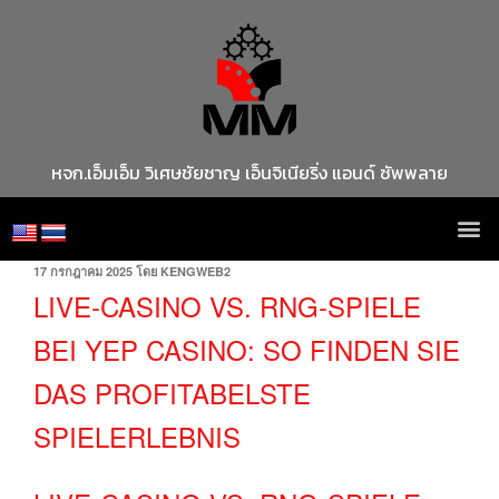
หจก.เอ็มเอ็ม วิเศษชัยชาญ เอ็นจิเนียริ่ง แอนด์ ซัพพลาย
17 กรกฎาคม 2025
โดย
KENGWEB2
LIVE‑CASINO VS. RNG‑SPIELE
BEI YEP CASINO: SO FINDEN SIE
DAS PROFITABELSTE
SPIELERLEBNIS