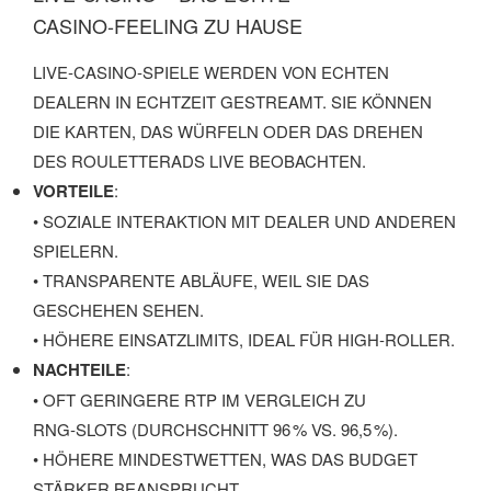
CASINO‑FEELING ZU HAUSE
LIVE‑CASINO‑SPIELE WERDEN VON ECHTEN
DEALERN IN ECHTZEIT GESTREAMT. SIE KÖNNEN
DIE KARTEN, DAS WÜRFELN ODER DAS DREHEN
DES ROULETTERADS LIVE BEOBACHTEN.
VORTEILE
:
• SOZIALE INTERAKTION MIT DEALER UND ANDEREN
SPIELERN.
• TRANSPARENTE ABLÄUFE, WEIL SIE DAS
GESCHEHEN SEHEN.
• HÖHERE EINSATZLIMITS, IDEAL FÜR HIGH‑ROLLER.
NACHTEILE
:
• OFT GERINGERE RTP IM VERGLEICH ZU
RNG‑SLOTS (DURCHSCHNITT 96 % VS. 96,5 %).
• HÖHERE MINDESTWETTEN, WAS DAS BUDGET
STÄRKER BEANSPRUCHT.