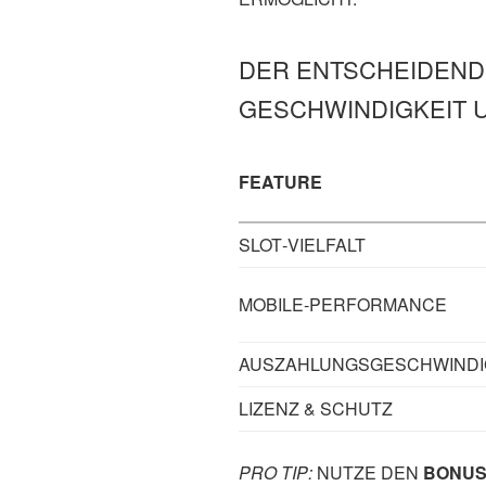
DER ENTSCHEIDENDE
GESCHWINDIGKEIT 
FEATURE
SLOT‑VIELFALT
MOBILE‑PERFORMANCE
AUSZAHLUNGSGESCHWINDI
LIZENZ & SCHUTZ
PRO TIP:
NUTZE DEN
BONUS