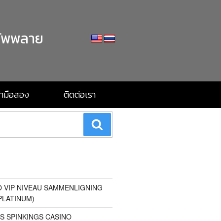
 ซัพพลาย
้ามือสอง
ติดต่อเรา
O VIP NIVEAU SAMMENLIGNING
PLATINUM)
S SPINKINGS CASINO