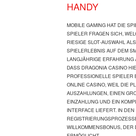
HANDY
MOBILE GAMING HAT DIE SPI
SPIELER FRAGEN SICH, WE
RIESIGE SLOT‑AUSWAHL AL
SPIELERLEBNIS AUF DEM S
LANGJÄHRIGE ERFAHRUNG A
DASS DRAGONIA CASINO HIE
PROFESSIONELLE SPIELER
ONLINE CASINO, WEIL DIE 
AUSZAHLUNGEN, EINEN GRO
INZAHLUNG UND EIN KOMPL
NTERFACE LIEFERT. IN DEN 
EGISTRIERUNGSPROZESSES
ILLKOMMENSBONUS, DER DIR
RMÖGLICHT.