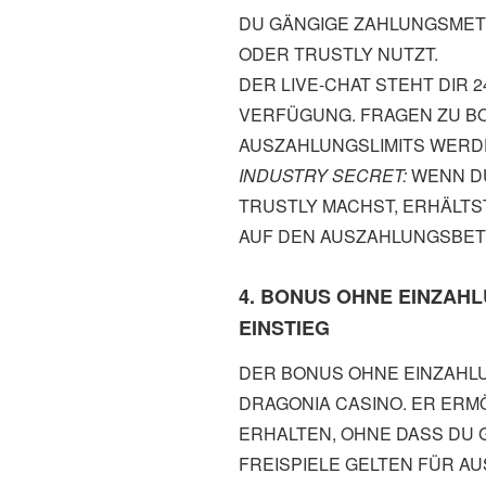
DU GÄNGIGE ZAHLUNGSME
ODER TRUSTLY NUTZT.
DER LIVE‑CHAT STEHT DIR 
VERFÜGUNG. FRAGEN ZU 
AUSZAHLUNGSLIMITS WERD
INDUSTRY SECRET:
WENN DU
TRUSTLY MACHST, ERHÄLTS
AUF DEN AUSZAHLUNGSBETR
4. BONUS OHNE EINZAHL
EINSTIEG
DER BONUS OHNE EINZAHLU
DRAGONIA CASINO. ER ERMÖG
ERHALTEN, OHNE DASS DU 
FREISPIELE GELTEN FÜR AU