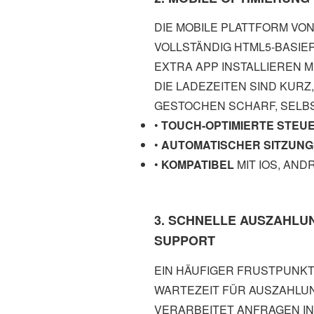
DIE MOBILE PLATTFORM VON
VOLLSTÄNDIG HTML5‑BASIER
EXTRA APP INSTALLIEREN M
DIE LADEZEITEN SIND KURZ,
GESTOCHEN SCHARF, SELB
•
TOUCH‑OPTIMIERTE STEU
•
AUTOMATISCHER SITZUNG
•
KOMPATIBEL
MIT IOS, AN
3. SCHNELLE AUSZAHLU
SUPPORT
EIN HÄUFIGER FRUSTPUNKT 
WARTEZEIT FÜR AUSZAHLU
VERARBEITET ANFRAGEN IN