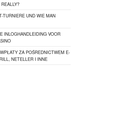
 REALLY?
T-TURNIERE UND WIE MAN
E INLOGHANDLEIDING VOOR
SINO
 WPŁATY ZA POŚREDNICTWEM E-
RILL, NETELLER I INNE