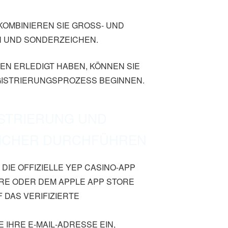
KOMBINIEREN SIE GROSS‑ UND K
 UND SONDERZEICHEN.
EN ERLEDIGT HABEN, KÖNNEN SIE
GISTRIERUNGSPROZESS BEGINNEN.
ISTRIERUNG UND
SICHER DURCHFÜHREN
E DIE OFFIZIELLE YEP CASINO‑APP
RE ODER DEM APPLE APP STORE
 DAS VERIFIZIERTE
IE IHRE E‑MAIL‑ADRESSE EIN,