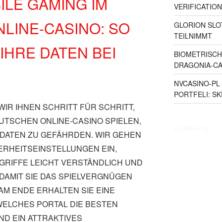
ILE GAMING IM
VERIFICATION
LINE‑CASINO: SO
GLORION SLO
TEILNIMMT
IHRE DATEN BEI
BIOMETRISCH
DRAGONIA-CA
NVCASINO-PL
PORTFELI: SK
WIR IHNEN SCHRITT FÜR SCHRITT,
DEUTSCHEN ONLINE‑CASINO SPIELEN,
ความเห็นล่าสุด
DATEN ZU GEFÄHRDEN. WIR GEHEN
ERHEITSEINSTELLUNGEN EIN,
GRIFFE LEICHT VERSTÄNDLICH UND
 DAMIT SIE DAS SPIELVERGNÜGEN
AM ENDE ERHALTEN SIE EINE
WELCHES PORTAL DIE BESTEN
D EIN ATTRAKTIVES