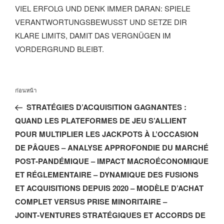
VIEL ERFOLG UND DENK IMMER DARAN: SPIELE
VERANTWORTUNGSBEWUSST UND SETZE DIR
KLARE LIMITS, DAMIT DAS VERGNÜGEN IM
VORDERGRUND BLEIBT.
ก่อนหน้า
STRATÉGIES D’ACQUISITION GAGNANTES :
QUAND LES PLATEFORMES DE JEU S’ALLIENT
POUR MULTIPLIER LES JACKPOTS À L’OCCASION
DE PÂQUES – ANALYSE APPROFONDIE DU MARCHÉ
POST‑PANDÉMIQUE – IMPACT MACROÉCONOMIQUE
ET RÉGLEMENTAIRE – DYNAMIQUE DES FUSIONS
ET ACQUISITIONS DEPUIS 2020 – MODÈLE D’ACHAT
COMPLET VERSUS PRISE MINORITAIRE –
JOINT‑VENTURES STRATÉGIQUES ET ACCORDS DE