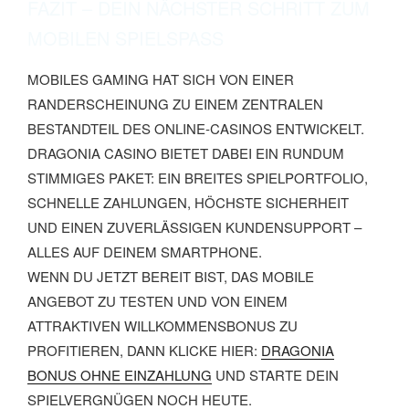
FAZIT – DEIN NÄCHSTER SCHRITT ZUM
MOBILEN SPIELSPASS
MOBILES GAMING HAT SICH VON EINER
RANDERSCHEINUNG ZU EINEM ZENTRALEN
BESTANDTEIL DES ONLINE‑CASINOS ENTWICKELT.
DRAGONIA CASINO BIETET DABEI EIN RUNDUM
STIMMIGES PAKET: EIN BREITES SPIELPORTFOLIO,
SCHNELLE ZAHLUNGEN, HÖCHSTE SICHERHEIT
UND EINEN ZUVERLÄSSIGEN KUNDENSUPPORT –
ALLES AUF DEINEM SMARTPHONE.
WENN DU JETZT BEREIT BIST, DAS MOBILE
ANGEBOT ZU TESTEN UND VON EINEM
ATTRAKTIVEN WILLKOMMENSBONUS ZU
PROFITIEREN, DANN KLICKE HIER:
DRAGONIA
BONUS OHNE EINZAHLUNG
UND STARTE DEIN
SPIELVERGNÜGEN NOCH HEUTE.