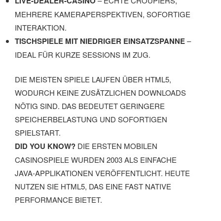
LIVE‑DEALER‑CASINO
– ECHTE CROUPIERS,
MEHRERE KAMERAPERSPEKTIVEN, SOFORTIGE
INTERAKTION.
TISCHSPIELE MIT NIEDRIGER EINSATZSPANNE
–
IDEAL FÜR KURZE SESSIONS IM ZUG.
DIE MEISTEN SPIELE LAUFEN ÜBER HTML5,
WODURCH KEINE ZUSÄTZLICHEN DOWNLOADS
NÖTIG SIND. DAS BEDEUTET GERINGERE
SPEICHERBELASTUNG UND SOFORTIGEN
SPIELSTART.
DID YOU KNOW?
DIE ERSTEN MOBILEN
CASINOSPIELE WURDEN 2003 ALS EINFACHE
JAVA‑APPLIKATIONEN VERÖFFENTLICHT. HEUTE
NUTZEN SIE HTML5, DAS EINE FAST NATIVE
PERFORMANCE BIETET.