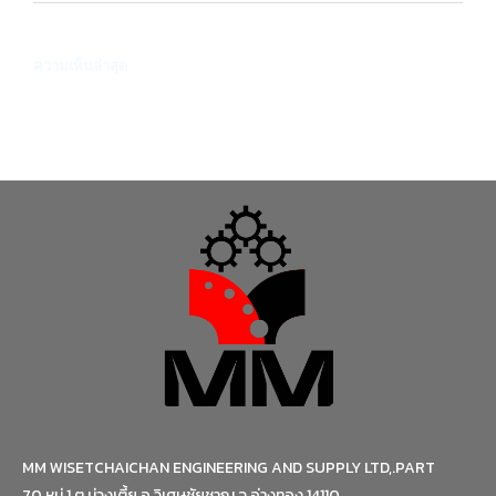
ความเห็นล่าสุด
MM WISETCHAICHAN ENGINEERING AND SUPPLY LTD,.PART
70 หมู่ 1 ต.ม่วงเตี้ย อ.วิเศษชัยชาญ จ.อ่างทอง 14110