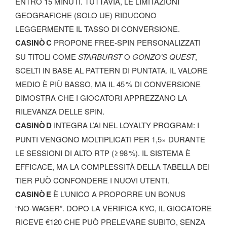
ENTRO 15 MINUTI. TUTTAVIA, LE LIMITAZIONI
GEOGRAFICHE (SOLO UE) RIDUCONO
LEGGERMENTE IL TASSO DI CONVERSIONE.
CASINÒ C
PROPONE FREE‑SPIN PERSONALIZZATI
SU TITOLI COME
STARBURST
O
GONZO’S QUEST
,
SCELTI IN BASE AL PATTERN DI PUNTATA. IL VALORE
MEDIO È PIÙ BASSO, MA IL 45 % DI CONVERSIONE
DIMOSTRA CHE I GIOCATORI APPREZZANO LA
RILEVANZA DELLE SPIN.
CASINÒ D
INTEGRA L’AI NEL LOYALTY PROGRAM: I
PUNTI VENGONO MOLTIPLICATI PER 1,5× DURANTE
LE SESSIONI DI ALTO RTP (≥ 98 %). IL SISTEMA È
EFFICACE, MA LA COMPLESSITÀ DELLA TABELLA DEI
TIER PUÒ CONFONDERE I NUOVI UTENTI.
CASINÒ E
È L’UNICO A PROPORRE UN BONUS
“NO‑WAGER”. DOPO LA VERIFICA KYC, IL GIOCATORE
RICEVE €120 CHE PUÒ PRELEVARE SUBITO, SENZA