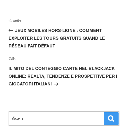
ก่อนหน้า
JEUX MOBILES HORS‑LIGNE : COMMENT
EXPLOITER LES TOURS GRATUITS QUAND LE
RÉSEAU FAIT DÉFAUT
ถัดไป
IL MITO DEL CONTEGGIO CARTE NEL BLACKJACK
ONLINE: REALTÀ, TENDENZE E PROSPETTIVE PER I
GIOCATORI ITALIANI