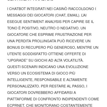
I CHATBOT INTEGRATI NEI CASINÒ RACCOLGONO I
MESSAGGI DEI GIOCATORI (CHAT, EMAIL). L’AI
ESEGUE SENTIMENT ANALYSIS PER CAPIRE SE IL
TONO È POSITIVO, NEUTRO O NEGATIVO. UN
GIOCATORE CHE ESPRIME FRUSTRAZIONE PER
UNA PERDITA PROLUNGATA PUÒ RICEVERE UN
BONUS DI RECUPERO PIÙ GENEROSO, MENTRE UN
UTENTE SODDISFATTO OTTIENE OFFERTE DI
“UPGRADE” SU GIOCHI AD ALTA VOLATILITÀ.
QUESTI SCENARI INDICANO UNA EVOLUZIONE
VERSO UN ECOSISTEMA DI GIOCO PIÙ
INTELLIGENTE, RESPONSABILE E ALTAMENTE
PERSONALIZZATO. PER RESTARE AL PASSO, I
GIOCATORI DOVREBBERO AFFIDARSI A
PIATTAFORME DI CONFRONTO INDIPENDENTI COME
ECPRNET, CHE MONITORANO COSTANTEMENTE