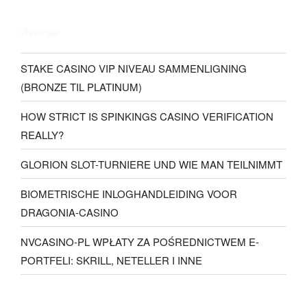
เรื่องล่าสุด
STAKE CASINO VIP NIVEAU SAMMENLIGNING
(BRONZE TIL PLATINUM)
HOW STRICT IS SPINKINGS CASINO VERIFICATION
REALLY?
GLORION SLOT-TURNIERE UND WIE MAN TEILNIMMT
BIOMETRISCHE INLOGHANDLEIDING VOOR
DRAGONIA-CASINO
NVCASINO-PL WPŁATY ZA POŚREDNICTWEM E-
PORTFELI: SKRILL, NETELLER I INNE