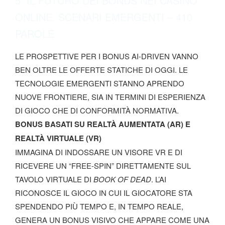
5. IL FUTURO DEI BONUS NEI CASINÒ
ONLINE: SCENARI EMERGENTI – 410
PAROLE
LE PROSPETTIVE PER I BONUS AI‑DRIVEN VANNO
BEN OLTRE LE OFFERTE STATICHE DI OGGI. LE
TECNOLOGIE EMERGENTI STANNO APRENDO
NUOVE FRONTIERE, SIA IN TERMINI DI ESPERIENZA
DI GIOCO CHE DI CONFORMITÀ NORMATIVA.
BONUS BASATI SU REALTÀ AUMENTATA (AR) E
REALTÀ VIRTUALE (VR)
IMMAGINA DI INDOSSARE UN VISORE VR E DI
RICEVERE UN “FREE‑SPIN” DIRETTAMENTE SUL
TAVOLO VIRTUALE DI
BOOK OF DEAD
. L’AI
RICONOSCE IL GIOCO IN CUI IL GIOCATORE STA
SPENDENDO PIÙ TEMPO E, IN TEMPO REALE,
GENERA UN BONUS VISIVO CHE APPARE COME UNA