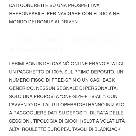
DATI CONCRETI E SU UNA PROSPETTIVA
RESPONSABILE, PER NAVIGARE CON FIDUCIA NEL
MONDO DEI BONUS AI‑DRIVEN.
1. L’EVOLUZIONE DEI BONUS GRAZIE
ALL’AI – 300 PAROLE
I PRIMI BONUS DEI CASINÒ ONLINE ERANO STATICI:
UN PACCHETTO DI 100 % SUL PRIMO DEPOSITO, UN
NUMERO FISSO DI FREE‑SPIN O UN CASHBACK
GENERICO. NESSUN SEGNALE DI PERSONALITÀ,
SOLO UNA PROPOSTA “ONE‑SIZE‑FITS‑ALL”. CON
L’AVVENTO DELL’AI, GLI OPERATORI HANNO INIZIATO
A RACCOGLIERE DATI SU DEPOSITI, DURATA DELLE
SESSIONI, TIPOLOGIA DI GIOCHI (SLOT A VOLATILITÀ
ALTA, ROULETTE EUROPEA, TAVOLI DI BLACKJACK