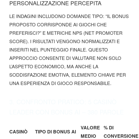
PERSONALIZZAZIONE PERCEPITA
LE INDAGINI INCLUDONO DOMANDE TIPO: “IL BONUS
PROPOSTO CORRISPONDE AI GIOCHI CHE
PREFERISCI?” E METRICHE NPS (NET PROMOTER
SCORE). I RISULTATI VENGONO NORMALIZZATI E
INSERITI NEL PUNTEGGIO FINALE. QUESTO
APPROCCIO CONSENTE DI VALUTARE NON SOLO
L’ASPETTO ECONOMICO, MA ANCHE LA
SODDISFAZIONE EMOTIVA, ELEMENTO CHIAVE PER
UNA ESPERIENZA DI GIOCO RESPONSABILE.
3. CONFRONTO PRATICO: 5 CASINÒ
LEADER CON BONUS AI – 380 PAROLE
VALORE
% DI
CASINÒ
TIPO DI BONUS AI
MEDIO
CONVERSIONE