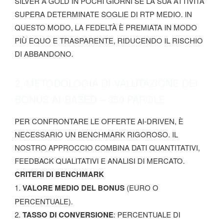
SILVER A GOLD IN POCHI GIORNI SE LA SUA ATTIVITÀ
SUPERA DETERMINATE SOGLIE DI RTP MEDIO. IN
QUESTO MODO, LA FEDELTÀ È PREMIATA IN MODO
PIÙ EQUO E TRASPARENTE, RIDUCENDO IL RISCHIO
DI ABBANDONO.
2. METODOLOGIA DI VALUTAZIONE DEI
BONUS AI‑BASED – 350 PAROLE
PER CONFRONTARE LE OFFERTE AI‑DRIVEN, È
NECESSARIO UN BENCHMARK RIGOROSO. IL
NOSTRO APPROCCIO COMBINA DATI QUANTITATIVI,
FEEDBACK QUALITATIVI E ANALISI DI MERCATO.
CRITERI DI BENCHMARK
1.
VALORE MEDIO DEL BONUS
(EURO O
PERCENTUALE).
2.
TASSO DI CONVERSIONE
: PERCENTUALE DI