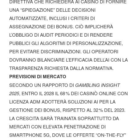
DIRETTIVA CHE RICHIEDERÀ AI CASINÒ DI FORNIRE
UNA “SPIEGAZIONE” DELLE DECISIONI
AUTOMATIZZATE, INCLUSI I CRITERI DI
ASSEGNAZIONE DEI BONUS. CIÒ IMPLICHERÀ
L’OBBLIGO DI AUDIT PERIODICI E DI RENDERE
PUBBLICI GLI ALGORITMI DI PERSONALIZZAZIONE,
PER EVITARE DISCRIMINAZIONI. GLI OPERATORI
DOVRANNO BILANCIARE L’EFFICACIA DELL’AI CON LA
TRASPARENZA RICHIESTA DALLA NORMATIVA.
PREVISIONI DI MERCATO
SECONDO UN RAPPORTO DI
GAMBLING INSIGHT
2025
, ENTRO IL 2028 IL 68 % DEI CASINÒ ONLINE CON
LICENZA ADM ADOTTERÀ SOLUZIONI AI PER LA
GESTIONE DEI BONUS, RISPETTO AL 32 % DEL 2023.
LA CRESCITA SARÀ TRAINATA SOPRATTUTTO DA
MERCATI CON ELEVATA PENETRAZIONE DI
SMARTPHONE 5G, DOVE LE OFFERTE “ON‑THE‑FLY”