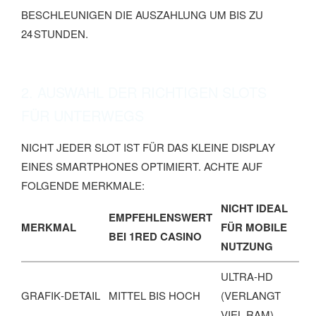
BESCHLEUNIGEN DIE AUSZAHLUNG UM BIS ZU
24 STUNDEN.
2. AUSWAHL DER RICHTIGEN SLOTS
FÜR UNTERWEGS
NICHT JEDER SLOT IST FÜR DAS KLEINE DISPLAY
EINES SMARTPHONES OPTIMIERT. ACHTE AUF
FOLGENDE MERKMALE:
NICHT IDEAL
EMPFEHLENSWERT
MERKMAL
FÜR MOBILE
BEI 1RED CASINO
NUTZUNG
ULTRA‑HD
GRAFIK‑DETAIL
MITTEL BIS HOCH
(VERLANGT
VIEL RAM)