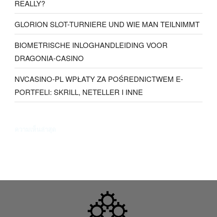
REALLY?
GLORION SLOT-TURNIERE UND WIE MAN TEILNIMMT
BIOMETRISCHE INLOGHANDLEIDING VOOR
DRAGONIA-CASINO
NVCASINO-PL WPŁATY ZA POŚREDNICTWEM E-
PORTFELI: SKRILL, NETELLER I INNE
ความเห็นล่าสุด