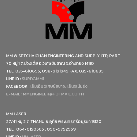
MM WISETCHAICHAN ENGINEERING AND SUPPLY LTD,.PART
70 หมู่ 1 ต.ม่วงเตี้ย อ.วิเศษชัยชาญ จ.อ่างทอง 14110
TEL. 035-610695, 098-9191949 FAX. 035-610695
LINE ID :
SURIYAMM1
FACEBOOK :
เอ็มเอ็ม วิเศษชัยชาญ เอ็นจิเนียริ่ง
E-MAIL :
MMENGINEER@HOTMAIL.CO.TH
MM LASER
27/41 หมู่ 2 ต.THANU อ.อุทัย พระนครศรีอยุธยา 13120
TEL : 064-0150565 , 090-9752959
LINE ID :
MMLASER