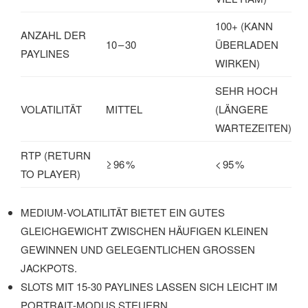
100+ (KANN
ANZAHL DER
10 – 30
ÜBERLADEN
PAYLINES
WIRKEN)
SEHR HOCH
VOLATILITÄT
MITTEL
(LÄNGERE
WARTEZEITEN)
RTP (RETURN
≥ 96 %
< 95 %
TO PLAYER)
MEDIUM‑VOLATILITÄT BIETET EIN GUTES
GLEICHGEWICHT ZWISCHEN HÄUFIGEN KLEINEN
GEWINNEN UND GELEGENTLICHEN GROSSEN J
ACKPOTS.
SLOTS MIT 15‑30 PAYLINES LASSEN SICH LEICHT IM
PORTRAIT‑MODUS STEUERN.