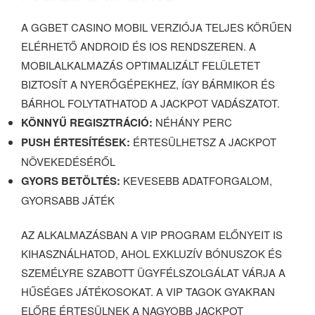
A GGBET CASINO MOBIL VERZIÓJA TELJES KÖRŰEN
ELÉRHETŐ ANDROID ÉS IOS RENDSZEREN. A
MOBILALKALMAZÁS OPTIMALIZÁLT FELÜLETET
BIZTOSÍT A NYERŐGÉPEKHEZ, ÍGY BÁRMIKOR ÉS
BÁRHOL FOLYTATHATOD A JACKPOT VADÁSZATOT.
KÖNNYŰ REGISZTRÁCIÓ:
NÉHÁNY PERC
PUSH ÉRTESÍTÉSEK:
ÉRTESÜLHETSZ A JACKPOT
NÖVEKEDÉSÉRŐL
GYORS BETÖLTÉS:
KEVESEBB ADATFORGALOM,
GYORSABB JÁTÉK
AZ ALKALMAZÁSBAN A VIP PROGRAM ELŐNYEIT IS
KIHASZNÁLHATOD, AHOL EXKLUZÍV BÓNUSZOK ÉS
SZEMÉLYRE SZABOTT ÜGYFÉLSZOLGÁLAT VÁRJA A
HŰSÉGES JÁTÉKOSOKAT. A VIP TAGOK GYAKRAN
ELŐRE ÉRTESÜLNEK A NAGYOBB JACKPOT