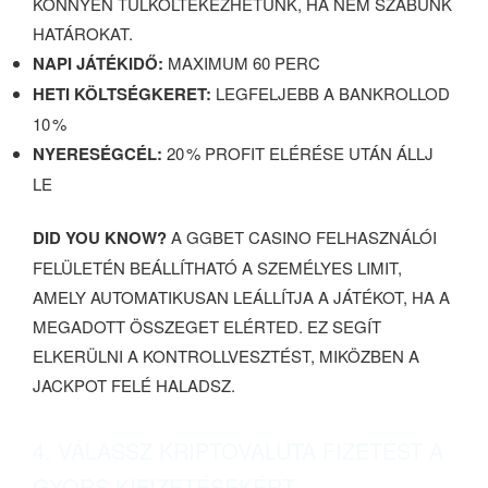
KÖNNYEN TÚLKÖLTEKEZHETÜNK, HA NEM SZABUNK
HATÁROKAT.
NAPI JÁTÉKIDŐ:
MAXIMUM 60 PERC
HETI KÖLTSÉGKERET:
LEGFELJEBB A BANKROLLOD
10 %
NYERESÉGCÉL:
20 % PROFIT ELÉRÉSE UTÁN ÁLLJ
LE
DID YOU KNOW?
A GGBET CASINO FELHASZNÁLÓI
FELÜLETÉN BEÁLLÍTHATÓ A SZEMÉLYES LIMIT,
AMELY AUTOMATIKUSAN LEÁLLÍTJA A JÁTÉKOT, HA A
MEGADOTT ÖSSZEGET ELÉRTED. EZ SEGÍT
ELKERÜLNI A KONTROLLVESZTÉST, MIKÖZBEN A
JACKPOT FELÉ HALADSZ.
4. VÁLASSZ KRIPTOVALUTA FIZETÉST A
GYORS KIFIZETÉSEKÉRT