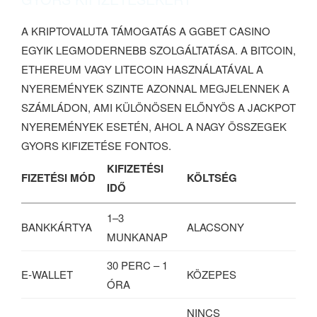
A KRIPTOVALUTA TÁMOGATÁS A GGBET CASINO
EGYIK LEGMODERNEBB SZOLGÁLTATÁSA. A BITCOIN,
ETHEREUM VAGY LITECOIN HASZNÁLATÁVAL A
NYEREMÉNYEK SZINTE AZONNAL MEGJELENNEK A
SZÁMLÁDON, AMI KÜLÖNÖSEN ELŐNYÖS A JACKPOT
NYEREMÉNYEK ESETÉN, AHOL A NAGY ÖSSZEGEK
GYORS KIFIZETÉSE FONTOS.
KIFIZETÉSI
FIZETÉSI MÓD
KÖLTSÉG
IDŐ
1–3
BANKKÁRTYA
ALACSONY
MUNKANAP
30 PERC – 1
E‑WALLET
KÖZEPES
ÓRA
NINCS