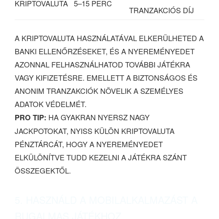
KRIPTOVALUTA
5–15 PERC
TRANZAKCIÓS DÍJ
A KRIPTOVALUTA HASZNÁLATÁVAL ELKERÜLHETED A
BANKI ELLENŐRZÉSEKET, ÉS A NYEREMÉNYEDET
AZONNAL FELHASZNÁLHATOD TOVÁBBI JÁTÉKRA
VAGY KIFIZETÉSRE. EMELLETT A BIZTONSÁGOS ÉS
ANONIM TRANZAKCIÓK NÖVELIK A SZEMÉLYES
ADATOK VÉDELMÉT.
PRO TIP:
HA GYAKRAN NYERSZ NAGY
JACKPOTOKAT, NYISS KÜLÖN KRIPTOVALUTA
PÉNZTÁRCÁT, HOGY A NYEREMÉNYEDET
ELKÜLÖNÍTVE TUDD KEZELNI A JÁTÉKRA SZÁNT
ÖSSZEGEKTŐL.
5. HASZNÁLD A MOBILALKALMAZÁST A
RUGALMAS JÁTÉKHOZ