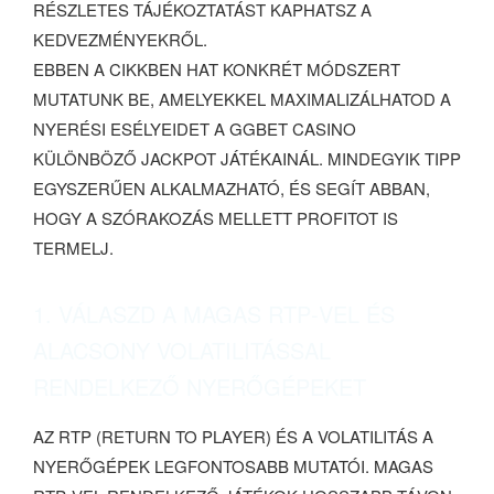
RÉSZLETES TÁJÉKOZTATÁST KAPHATSZ A
KEDVEZMÉNYEKRŐL.
EBBEN A CIKKBEN HAT KONKRÉT MÓDSZERT
MUTATUNK BE, AMELYEKKEL MAXIMALIZÁLHATOD A
NYERÉSI ESÉLYEIDET A GGBET CASINO
KÜLÖNBÖZŐ JACKPOT JÁTÉKAINÁL. MINDEGYIK TIPP
EGYSZERŰEN ALKALMAZHATÓ, ÉS SEGÍT ABBAN,
HOGY A SZÓRAKOZÁS MELLETT PROFITOT IS
TERMELJ.
1. VÁLASZD A MAGAS RTP‑VEL ÉS
ALACSONY VOLATILITÁSSAL
RENDELKEZŐ NYERŐGÉPEKET
AZ RTP (RETURN TO PLAYER) ÉS A VOLATILITÁS A
NYERŐGÉPEK LEGFONTOSABB MUTATÓI. MAGAS