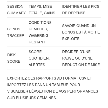
SESSION
TEMPS, MISE
IDENTIFIER LES PICS
SUMMARY
TOTALE, GAINS
DE DÉPENSE
CONDITIONS
SAVOIR QUAND UN
BONUS
REMPLIES,
BONUS EST À MOITIÉ
TRACKER
WAGERING
EXPLOITÉ
RESTANT
SCORE
DÉCIDER D’UNE
RISK
QUOTIDIEN,
PAUSE OU D’UNE
SCORE
ALERTES
RÉDUCTION DE MISE
EXPORTEZ CES RAPPORTS AU FORMAT CSV ET
IMPORTEZ-LES DANS UN TABLEUR POUR
VISUALISER L’ÉVOLUTION DE VOS PERFORMANCES
SUR PLUSIEURS SEMAINES.