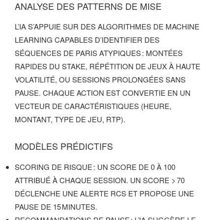
ANALYSE DES PATTERNS DE MISE
L’IA S’APPUIE SUR DES ALGORITHMES DE MACHINE
LEARNING CAPABLES D’IDENTIFIER DES
SÉQUENCES DE PARIS ATYPIQUES : MONTÉES
RAPIDES DU STAKE, RÉPÉTITION DE JEUX À HAUTE
VOLATILITÉ, OU SESSIONS PROLONGÉES SANS
PAUSE. CHAQUE ACTION EST CONVERTIE EN UN
VECTEUR DE CARACTÉRISTIQUES (HEURE,
MONTANT, TYPE DE JEU, RTP).
MODÈLES PRÉDICTIFS
SCORING DE RISQUE : UN SCORE DE 0 À 100
ATTRIBUÉ À CHAQUE SESSION. UN SCORE > 70
DÉCLENCHE UNE ALERTE RCS ET PROPOSE UNE
PAUSE DE 15 MINUTES.
RECOMMANDATIONS DE PAUSE : L’IA SUGGÈRE LE