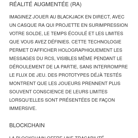
RÉALITÉ AUGMENTÉE (RA)
IMAGINEZ JOUER AU BLACKJACK EN DIRECT, AVEC
UN CASQUE RA QUI PROJETTE EN SURIMPRESSION
VOTRE SOLDE, LE TEMPS ÉCOULÉ ET LES LIMITES
QUE VOUS AVEZ DÉFINIES. CETTE TECHNOLOGIE
PERMET D’AFFICHER HOLOGRAPHIQUEMENT LES
MESSAGES DU RCS, VISIBLES MÊME PENDANT LE
DÉROULEMENT DE LA PARTIE, SANS INTERROMPRE
LE FLUX DE JEU. DES PROTOTYPES DÉJÀ TESTÉS
MONTRENT QUE LES JOUEURS PRENNENT PLUS
SOUVENT CONSCIENCE DE LEURS LIMITES
LORSQU’ELLES SONT PRÉSENTÉES DE FAÇON
IMMERSIVE.
BLOCKCHAIN
LA BLOCKCHAIN OFFRE UNE TRAÇABILITÉ