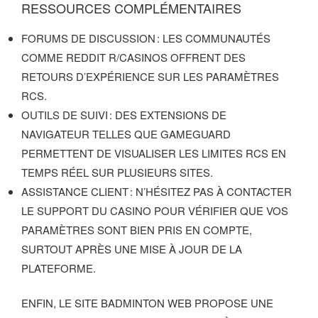
RESSOURCES COMPLÉMENTAIRES
FORUMS DE DISCUSSION : LES COMMUNAUTÉS
COMME REDDIT R/CASINOS OFFRENT DES
RETOURS D’EXPÉRIENCE SUR LES PARAMÈTRES
RCS.
OUTILS DE SUIVI : DES EXTENSIONS DE
NAVIGATEUR TELLES QUE GAMEGUARD
PERMETTENT DE VISUALISER LES LIMITES RCS EN
TEMPS RÉEL SUR PLUSIEURS SITES.
ASSISTANCE CLIENT : N’HÉSITEZ PAS À CONTACTER
LE SUPPORT DU CASINO POUR VÉRIFIER QUE VOS
PARAMÈTRES SONT BIEN PRIS EN COMPTE,
SURTOUT APRÈS UNE MISE À JOUR DE LA
PLATEFORME.
ENFIN, LE SITE BADMINTON WEB PROPOSE UNE