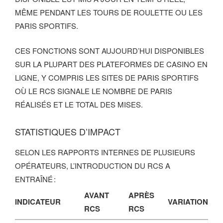
MÊME PENDANT LES TOURS DE ROULETTE OU LES
PARIS SPORTIFS.
CES FONCTIONS SONT AUJOURD’HUI DISPONIBLES
SUR LA PLUPART DES PLATEFORMES DE CASINO EN
LIGNE, Y COMPRIS LES SITES DE PARIS SPORTIFS
OÙ LE RCS SIGNALE LE NOMBRE DE PARIS
RÉALISÉS ET LE TOTAL DES MISES.
STATISTIQUES D’IMPACT
SELON LES RAPPORTS INTERNES DE PLUSIEURS
OPÉRATEURS, L’INTRODUCTION DU RCS A
ENTRAÎNÉ :
AVANT
APRÈS
INDICATEUR
VARIATION
RCS
RCS