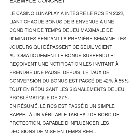
LE CASINO LUNAPLAY A INTÉGRÉ LE RCS EN 2022,
LIANT CHAQUE BONUS DE BIENVENUE À UNE
CONDITION DE TEMPS DE JEU MAXIMALE DE
90 MINUTES PENDANT LA PREMIÈRE SEMAINE. LES
JOUEURS QUI DÉPASSENT CE SEUIL VOIENT
AUTOMATIQUEMENT LE BONUS SUSPENDU ET
REÇOIVENT UNE NOTIFICATION LES INVITANT À
PRENDRE UNE PAUSE. DEPUIS, LE TAUX DE
CONVERSION DU BONUS EST PASSÉ DE 42 % À 55 %,
TOUT EN RÉDUISANT LES SIGNALEMENTS DE JEU
PROBLÉMATIQUE DE 27 %.
EN RÉSUMÉ, LE RCS EST PASSÉ D’UN SIMPLE
RAPPEL À UN VÉRITABLE TABLEAU DE BORD DE
PROTECTION, CAPABLE D’INFLUENCER LES
DÉCISIONS DE MISE EN TEMPS RÉEL.