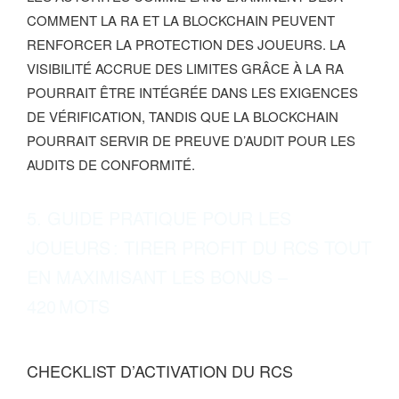
COMMENT LA RA ET LA BLOCKCHAIN PEUVENT
RENFORCER LA PROTECTION DES JOUEURS. LA
VISIBILITÉ ACCRUE DES LIMITES GRÂCE À LA RA
POURRAIT ÊTRE INTÉGRÉE DANS LES EXIGENCES
DE VÉRIFICATION, TANDIS QUE LA BLOCKCHAIN
POURRAIT SERVIR DE PREUVE D’AUDIT POUR LES
AUDITS DE CONFORMITÉ.
5. GUIDE PRATIQUE POUR LES
JOUEURS : TIRER PROFIT DU RCS TOUT
EN MAXIMISANT LES BONUS –
420 MOTS
CHECKLIST D’ACTIVATION DU RCS