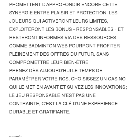
PROMETTENT D’APPROFONDIR ENCORE CETTE
SYNERGIE ENTRE PLAISIR ET PROTECTION. LES
JOUEURS QUI ACTIVERONT LEURS LIMITES,
EXPLOITERONT LES BONUS « RESPONSABLES » ET
RESTERONT INFORMÉS VIA DES RESSOURCES
COMME BADMINTON WEB POURRONT PROFITER
PLEINEMENT DES OFFRES DU FUTUR, SANS
COMPROMETTRE LEUR BIEN‑ÊTRE.
PRENEZ DÈS AUJOURD’HUI LE TEMPS DE
PARAMÉTRER VOTRE RCS, CHOISISSEZ UN CASINO
QUI LE MET EN AVANT ET SUIVEZ LES INNOVATIONS ;
LE JEU RESPONSABLE N’EST PAS UNE
CONTRAINTE, C’EST LA CLÉ D’UNE EXPÉRIENCE
DURABLE ET GRATIFIANTE.
ก่อนหน้า