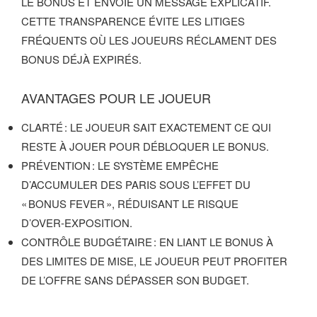
LE BONUS ET ENVOIE UN MESSAGE EXPLICATIF.
CETTE TRANSPARENCE ÉVITE LES LITIGES
FRÉQUENTS OÙ LES JOUEURS RÉCLAMENT DES
BONUS DÉJÀ EXPIRÉS.
AVANTAGES POUR LE JOUEUR
CLARTÉ : LE JOUEUR SAIT EXACTEMENT CE QUI
RESTE À JOUER POUR DÉBLOQUER LE BONUS.
PRÉVENTION : LE SYSTÈME EMPÊCHE
D’ACCUMULER DES PARIS SOUS L’EFFET DU
« BONUS FEVER », RÉDUISANT LE RISQUE
D’OVER‑EXPOSITION.
CONTRÔLE BUDGÉTAIRE : EN LIANT LE BONUS À
DES LIMITES DE MISE, LE JOUEUR PEUT PROFITER
DE L’OFFRE SANS DÉPASSER SON BUDGET.