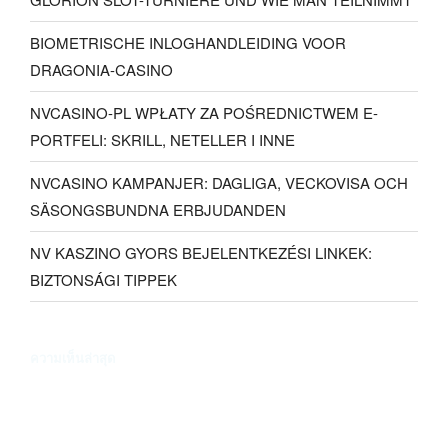
BIOMETRISCHE INLOGHANDLEIDING VOOR
DRAGONIA-CASINO
NVCASINO-PL WPŁATY ZA POŚREDNICTWEM E-
PORTFELI: SKRILL, NETELLER I INNE
NVCASINO KAMPANJER: DAGLIGA, VECKOVISA OCH
SÄSONGSBUNDNA ERBJUDANDEN
NV KASZINO GYORS BEJELENTKEZÉSI LINKEK:
BIZTONSÁGI TIPPEK
ความเห็นล่าสุด