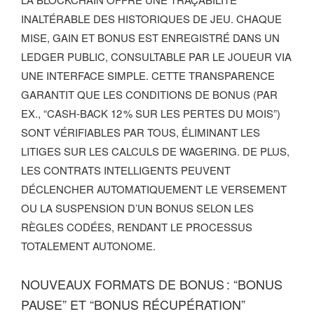
INALTÉRABLE DES HISTORIQUES DE JEU. CHAQUE
MISE, GAIN ET BONUS EST ENREGISTRÉ DANS UN
LEDGER PUBLIC, CONSULTABLE PAR LE JOUEUR VIA
UNE INTERFACE SIMPLE. CETTE TRANSPARENCE
GARANTIT QUE LES CONDITIONS DE BONUS (PAR
EX., “CASH‑BACK 12 % SUR LES PERTES DU MOIS”)
SONT VÉRIFIABLES PAR TOUS, ÉLIMINANT LES
LITIGES SUR LES CALCULS DE WAGERING. DE PLUS,
LES CONTRATS INTELLIGENTS PEUVENT
DÉCLENCHER AUTOMATIQUEMENT LE VERSEMENT
OU LA SUSPENSION D’UN BONUS SELON LES
RÈGLES CODÉES, RENDANT LE PROCESSUS
TOTALEMENT AUTONOME.
NOUVEAUX FORMATS DE BONUS : “BONUS
PAUSE” ET “BONUS RÉCUPÉRATION”