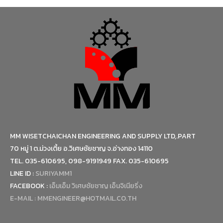
MM WISETCHAICHAN ENGINEERING AND SUPPLY LTD,.PART
70 หมู่ 1 ต.ม่วงเตี้ย อ.วิเศษชัยชาญ จ.อ่างทอง 14110
TEL. 035-610695, 098-9191949 FAX. 035-610695
LINE ID :
SURIYAMM1
FACEBOOK :
เอ็มเอ็ม วิเศษชัยชาญ เอ็นจิเนียริ่ง
E-MAIL :
MMENGINEER@HOTMAIL.CO.TH