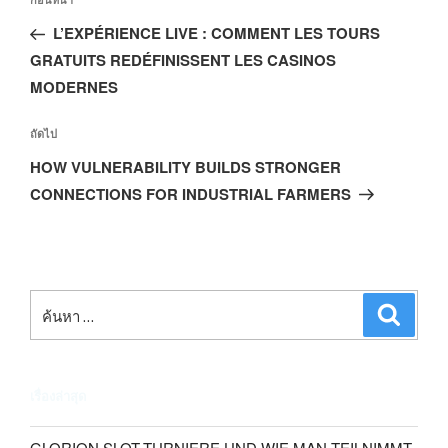
L’EXPÉRIENCE LIVE : COMMENT LES TOURS
GRATUITS REDÉFINISSENT LES CASINOS
MODERNES
ถัดไป
HOW VULNERABILITY BUILDS STRONGER
CONNECTIONS FOR INDUSTRIAL FARMERS
เรื่องล่าสุด
GLORION SLOT-TURNIERE UND WIE MAN TEILNIMMT