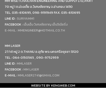
MM WISETCHAICHAN ENGINEERING AND SUPPLY LTD,.PART
70 หมู่ 1 ต.ม่วงเตี้ย อ.วิเศษชัยชาญ จ.อ่างทอง 14110
TEL. 035-610695, 098-9191949 FAX. 035-610695
LINE ID :
SURIYAMM1
FACEBOOK :
เอ็มเอ็ม วิเศษชัยชาญ เอ็นจิเนียริ่ง
E-MAIL :
MMENGINEER@HOTMAIL.CO.TH
MM LASER
27/41 หมู่ 2 ต.THANU อ.อุทัย พระนครศรีอยุธยา 13120
TEL : 064-0150565 , 090-9752959
LINE ID :
MMLASER
FACEBOOK :
MM LASER
E-MAIL :
MMLASER2741@GMAIL.COM
WEBSITE BY
KENGWEB.COM