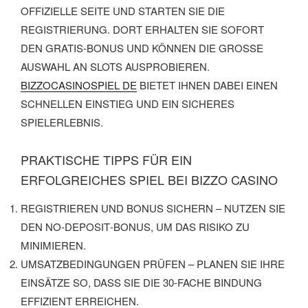
OFFIZIELLE SEITE UND STARTEN SIE DIE
REGISTRIERUNG. DORT ERHALTEN SIE SOFORT
DEN GRATIS‑BONUS UND KÖNNEN DIE GROSSE A
USWAHL AN SLOTS AUSPROBIEREN.
BIZZOCASINOSPIEL DE
BIETET IHNEN DABEI EINEN
SCHNELLEN EINSTIEG UND EIN SICHERES
SPIELERLEBNIS.
PRAKTISCHE TIPPS FÜR EIN
ERFOLGREICHES SPIEL BEI BIZZO CASINO
REGISTRIEREN UND BONUS SICHERN – NUTZEN SIE
DEN NO‑DEPOSIT‑BONUS, UM DAS RISIKO ZU
MINIMIEREN.
UMSATZBEDINGUNGEN PRÜFEN – PLANEN SIE IHRE
EINSÄTZE SO, DASS SIE DIE 30‑FACHE BINDUNG
EFFIZIENT ERREICHEN.