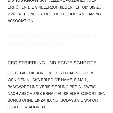
ERHÖHEN DIE SPIELERZUFRIEDENHEIT UM BIS ZU
25 % LAUT EINER STUDIE DES EUROPEAN GAMING
ASSOCIATION.
USER EXPERIENCE: REGISTRIERUNG,
MOBILE UND SUPPORT
REGISTRIERUNG UND ERSTE SCHRITTE
DIE REGISTRIERUNG BEI BIZZO CASINO IST IN
WENIGEN KLICKS ERLEDIGT: NAME, E‑MAIL,
PASSWORT UND VERIFIZIERUNG PER AUSWEIS.
NACH ABSCHLUSS ERHALTEN SPIELER SOFORT DEN
BONUS OHNE EINZAHLUNG, SODASS SIE SOFORT
LOSLEGEN KÖNNEN.