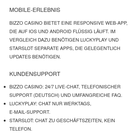
MOBILE‑ERLEBNIS
BIZZO CASINO BIETET EINE RESPONSIVE WEB‑APP,
DIE AUF IOS UND ANDROID FLÜSSIG LÄUFT. IM
VERGLEICH DAZU BENÖTIGEN LUCKYPLAY UND
STARSLOT SEPARATE APPS, DIE GELEGENTLICH
UPDATES BENÖTIGEN.
KUNDENSUPPORT
BIZZO CASINO: 24/7 LIVE‑CHAT, TELEFONISCHER
SUPPORT (DEUTSCH) UND UMFANGREICHE FAQ.
LUCKYPLAY: CHAT NUR WERKTAGS,
E‑MAIL‑SUPPORT.
STARSLOT: CHAT ZU GESCHÄFTSZEITEN, KEIN
TELEFON.