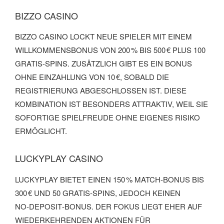
BIZZO CASINO
BIZZO CASINO LOCKT NEUE SPIELER MIT EINEM
WILLKOMMENSBONUS VON 200 % BIS 500 € PLUS 100
GRATIS‑SPINS. ZUSÄTZLICH GIBT ES EIN BONUS
OHNE EINZAHLUNG VON 10 €, SOBALD DIE
REGISTRIERUNG ABGESCHLOSSEN IST. DIESE
KOMBINATION IST BESONDERS ATTRAKTIV, WEIL SIE
SOFORTIGE SPIELFREUDE OHNE EIGENES RISIKO
ERMÖGLICHT.
LUCKYPLAY CASINO
LUCKYPLAY BIETET EINEN 150 % MATCH‑BONUS BIS
300 € UND 50 GRATIS‑SPINS, JEDOCH KEINEN
NO‑DEPOSIT‑BONUS. DER FOKUS LIEGT EHER AUF
WIEDERKEHRENDEN AKTIONEN FÜR