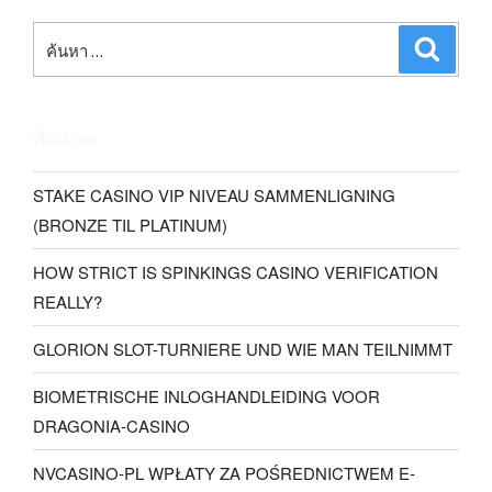
เรื่องล่าสุด
STAKE CASINO VIP NIVEAU SAMMENLIGNING
(BRONZE TIL PLATINUM)
HOW STRICT IS SPINKINGS CASINO VERIFICATION
REALLY?
GLORION SLOT-TURNIERE UND WIE MAN TEILNIMMT
BIOMETRISCHE INLOGHANDLEIDING VOOR
DRAGONIA-CASINO
NVCASINO-PL WPŁATY ZA POŚREDNICTWEM E-