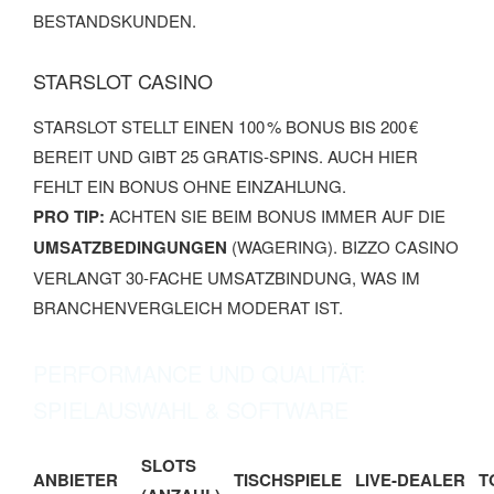
BESTANDSKUNDEN.
STARSLOT CASINO
STARSLOT STELLT EINEN 100 % BONUS BIS 200 €
BEREIT UND GIBT 25 GRATIS‑SPINS. AUCH HIER
FEHLT EIN BONUS OHNE EINZAHLUNG.
PRO TIP:
ACHTEN SIE BEIM BONUS IMMER AUF DIE
UMSATZBEDINGUNGEN
(WAGERING). BIZZO CASINO
VERLANGT 30‑FACHE UMSATZBINDUNG, WAS IM
BRANCHENVERGLEICH MODERAT IST.
PERFORMANCE UND QUALITÄT:
SPIELAUSWAHL & SOFTWARE
SLOTS
ANBIETER
TISCHSPIELE
LIVE‑DEALER
T