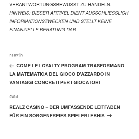
VERANTWORTUNGSBEWUSST ZU HANDELN.
HINWEIS: DIESER ARTIKEL DIENT AUSSCHLIESSLICH I
NFORMATIONSZWECKEN UND STELLT KEINE F
INANZIELLE BERATUNG DAR.
ก่อนหน้า
COME LE LOYALTY PROGRAM TRASFORMANO
LA MATEMATICA DEL GIOCO D’AZZARDO IN
VANTAGGI CONCRETI PER I GIOCATORI
ถัดไป
REALZ CASINO – DER UMFASSENDE LEITFADEN
FÜR EIN SORGENFREIES SPIELERLEBNIS