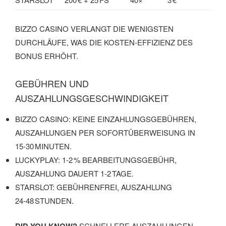
BIZZO CASINO VERLANGT DIE WENIGSTEN
DURCHLÄUFE, WAS DIE KOSTEN‑EFFIZIENZ DES
BONUS ERHÖHT.
GEBÜHREN UND
AUSZAHLUNGSGESCHWINDIGKEIT
BIZZO CASINO: KEINE EINZAHLUNGSGEBÜHREN,
AUSZAHLUNGEN PER SOFORTÜBERWEISUNG IN
15‑30 MINUTEN.
LUCKYPLAY: 1‑2 % BEARBEITUNGSGEBÜHR,
AUSZAHLUNG DAUERT 1‑2 TAGE.
STARSLOT: GEBÜHRENFREI, AUSZAHLUNG
24‑48 STUNDEN.
DID YOU KNOW?
SCHNELLERE AUSZAHLUNGEN