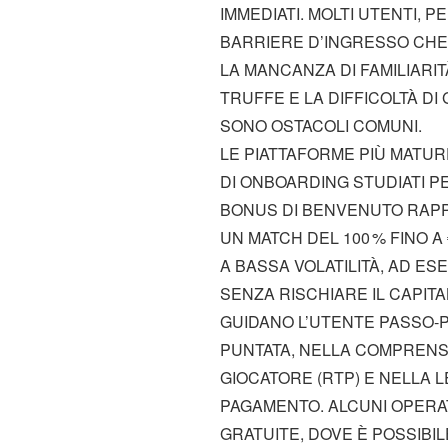
IMMEDIATI. MOLTI UTENTI, P
BARRIERE D’INGRESSO CHE
LA MANCANZA DI FAMILIARIT
TRUFFE E LA DIFFICOLTÀ DI
SONO OSTACOLI COMUNI.
LE PIATTAFORME PIÙ MATU
DI ONBOARDING STUDIATI P
BONUS DI BENVENUTO RAPP
UN MATCH DEL 100 % FINO A 
A BASSA VOLATILITÀ, AD E
SENZA RISCHIARE IL CAPITAL
GUIDANO L’UTENTE PASSO‑
PUNTATA, NELLA COMPRENSI
GIOCATORE (RTP) E NELLA L
PAGAMENTO. ALCUNI OPER
GRATUITE, DOVE È POSSIBIL