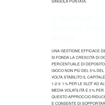
SINGOLA PUNTATA.
2. COSTRUIRE LE
BANKROLL E DELL
PAROLE
UNA GESTIONE EFFICACE DE
SI FONDA LA CRESCITA DI O
PERCENTUALE DI DEPOSITO
GIOCO NON PIÙ DEL 5 % DEL
VOLTA STABILITO IL CAPITALE
1‑2‑3: 1 % PER LE SLOT AD AL
MEDIA VOLATILITÀ E 3 % PER 
QUESTO APPROCCIO RIDUCE 
E CONSENTE DI SOPPORTARE L