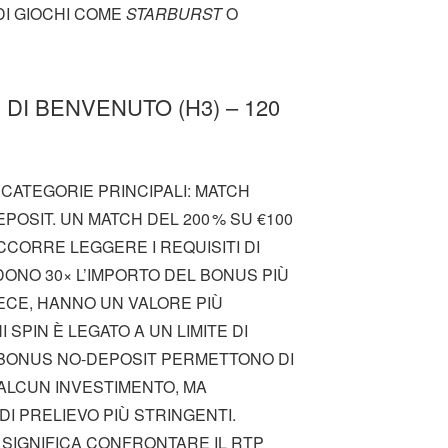
DI GIOCHI COME
STARBURST
O
 DI BENVENUTO (H3) – 120
E CATEGORIE PRINCIPALI: MATCH
EPOSIT. UN MATCH DEL 200 % SU €100
CORRE LEGGERE I REQUISITI DI
ONO 30× L’IMPORTO DEL BONUS PIÙ
NVECE, HANNO UN VALORE PIÙ
SPIN È LEGATO A UN LIMITE DI
 I BONUS NO‑DEPOSIT PERMETTONO DI
ALCUN INVESTIMENTO, MA
DI PRELIEVO PIÙ STRINGENTI.
 SIGNIFICA CONFRONTARE IL RTP