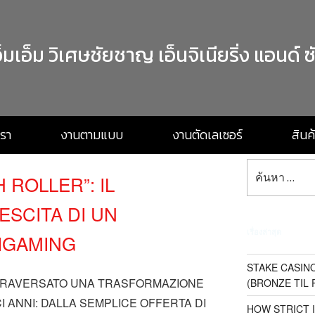
็มเอ็ม วิเศษชัยชาญ เอ็นจิเนียริ่ง แอนด์
เรา
งานตามแบบ
งานตัดเลเซอร์
สินค
H ROLLER”: IL
SCITA DI UN
เรื่องล่าสุด
’IGAMING
STAKE CASIN
TTRAVERSATO UNA TRASFORMAZIONE
(BRONZE TIL 
CI ANNI: DALLA SEMPLICE OFFERTA DI
HOW STRICT I