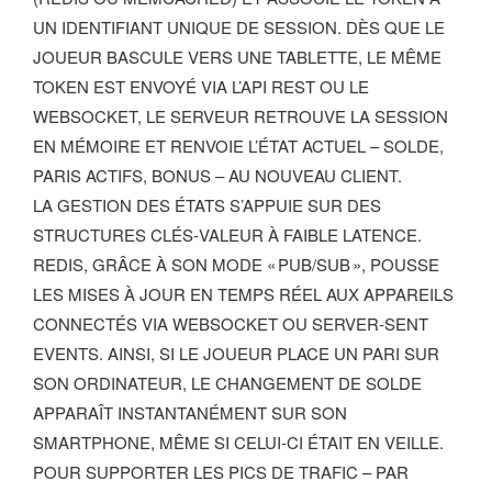
UN IDENTIFIANT UNIQUE DE SESSION. DÈS QUE LE
JOUEUR BASCULE VERS UNE TABLETTE, LE MÊME
TOKEN EST ENVOYÉ VIA L’API REST OU LE
WEBSOCKET, LE SERVEUR RETROUVE LA SESSION
EN MÉMOIRE ET RENVOIE L’ÉTAT ACTUEL – SOLDE,
PARIS ACTIFS, BONUS – AU NOUVEAU CLIENT.
LA GESTION DES ÉTATS S’APPUIE SUR DES
STRUCTURES CLÉS‑VALEUR À FAIBLE LATENCE.
REDIS, GRÂCE À SON MODE « PUB/SUB », POUSSE
LES MISES À JOUR EN TEMPS RÉEL AUX APPAREILS
CONNECTÉS VIA WEBSOCKET OU SERVER‑SENT
EVENTS. AINSI, SI LE JOUEUR PLACE UN PARI SUR
SON ORDINATEUR, LE CHANGEMENT DE SOLDE
APPARAÎT INSTANTANÉMENT SUR SON
SMARTPHONE, MÊME SI CELUI‑CI ÉTAIT EN VEILLE.
POUR SUPPORTER LES PICS DE TRAFIC – PAR