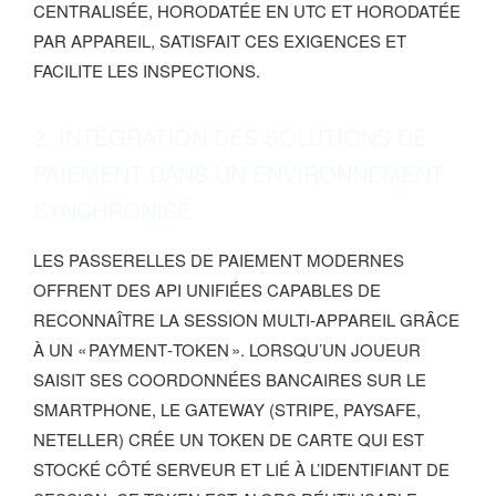
CENTRALISÉE, HORODATÉE EN UTC ET HORODATÉE
PAR APPAREIL, SATISFAIT CES EXIGENCES ET
FACILITE LES INSPECTIONS.
2. INTÉGRATION DES SOLUTIONS DE
PAIEMENT DANS UN ENVIRONNEMENT
SYNCHRONISÉ
LES PASSERELLES DE PAIEMENT MODERNES
OFFRENT DES API UNIFIÉES CAPABLES DE
RECONNAÎTRE LA SESSION MULTI‑APPAREIL GRÂCE
À UN « PAYMENT‑TOKEN ». LORSQU’UN JOUEUR
SAISIT SES COORDONNÉES BANCAIRES SUR LE
SMARTPHONE, LE GATEWAY (STRIPE, PAYSAFE,
NETELLER) CRÉE UN TOKEN DE CARTE QUI EST
STOCKÉ CÔTÉ SERVEUR ET LIÉ À L’IDENTIFIANT DE