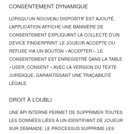
CONSENTEMENT DYNAMIQUE
LORSQU’UN NOUVEAU DISPOSITIF EST AJOUTÉ,
L’APPLICATION AFFICHE UNE BANNIÈRE DE
CONSENTEMENT EXPLIQUANT LA COLLECTE D’UN
DEVICE FINGERPRINT. LE JOUEUR ACCEPTE OU
REFUSE VIA UN BOUTON « ACCEPTER ». LE
CONSENTEMENT EST ENREGISTRÉ DANS LA TABLE
« USER_CONSENT » AVEC LA VERSION DU TEXTE
JURIDIQUE, GARANTISSANT UNE TRAÇABILITÉ
LÉGALE.
DROIT À L’OUBLI
UNE API INTERNE PERMET DE SUPPRIMER TOUTES
LES DONNÉES LIÉES À UN IDENTIFIANT DE JOUEUR
SUR DEMANDE. LE PROCESSUS SUPPRIME LES