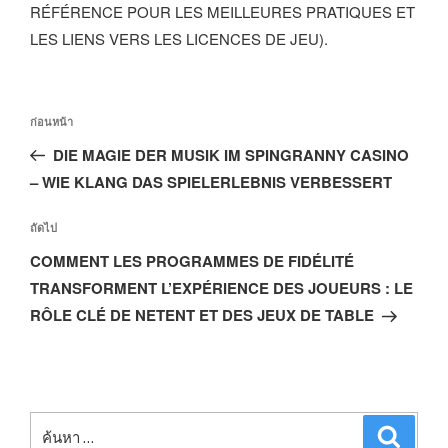
RÉFÉRENCE POUR LES MEILLEURES PRATIQUES ET
LES LIENS VERS LES LICENCES DE JEU).
ก่อนหน้า
DIE MAGIE DER MUSIK IM SPINGRANNY CASINO
– WIE KLANG DAS SPIELERLEBNIS VERBESSERT
ถัดไป
COMMENT LES PROGRAMMES DE FIDÉLITÉ
TRANSFORMENT L’EXPÉRIENCE DES JOUEURS : LE
RÔLE CLÉ DE NETENT ET DES JEUX DE TABLE