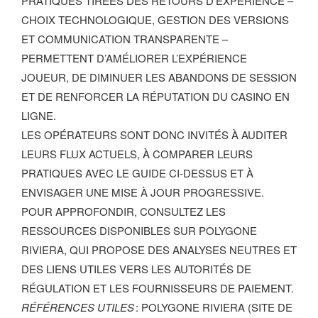
PRATIQUES TIRÉES DES RETOURS D’EXPÉRIENCE –
CHOIX TECHNOLOGIQUE, GESTION DES VERSIONS
ET COMMUNICATION TRANSPARENTE –
PERMETTENT D’AMÉLIORER L’EXPÉRIENCE
JOUEUR, DE DIMINUER LES ABANDONS DE SESSION
ET DE RENFORCER LA RÉPUTATION DU CASINO EN
LIGNE.
LES OPÉRATEURS SONT DONC INVITÉS À AUDITER
LEURS FLUX ACTUELS, À COMPARER LEURS
PRATIQUES AVEC LE GUIDE CI‑DESSUS ET À
ENVISAGER UNE MISE À JOUR PROGRESSIVE.
POUR APPROFONDIR, CONSULTEZ LES
RESSOURCES DISPONIBLES SUR POLYGONE
RIVIERA, QUI PROPOSE DES ANALYSES NEUTRES ET
DES LIENS UTILES VERS LES AUTORITÉS DE
RÉGULATION ET LES FOURNISSEURS DE PAIEMENT.
RÉFÉRENCES UTILES
: POLYGONE RIVIERA (SITE DE