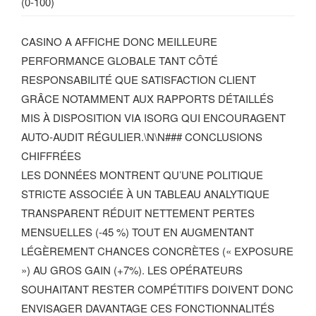
(0‑100)
CASINO A AFFICHE DONC MEILLEURE
PERFORMANCE GLOBALE TANT CÔTÉ
RESPONSABILITÉ QUE SATISFACTION CLIENT
GRÂCE NOTAMMENT AUX RAPPORTS DÉTAILLÉS
MIS À DISPOSITION VIA ISORG QUI ENCOURAGENT
AUTO‑AUDIT RÉGULIER.\N\N### CONCLUSIONS
CHIFFRÉES
LES DONNÉES MONTRENT QU’UNE POLITIQUE
STRICTE ASSOCIÉE À UN TABLEAU ANALYTIQUE
TRANSPARENT RÉDUIT NETTEMENT PERTES
MENSUELLES (-45 %) TOUT EN AUGMENTANT
LÉGÈREMENT CHANCES CONCRÈTES (« EXPOSURE
») AU GROS GAIN (+7%). LES OPÉRATEURS
SOUHAITANT RESTER COMPÉTITIFS DOIVENT DONC
ENVISAGER DAVANTAGE CES FONCTIONNALITÉS