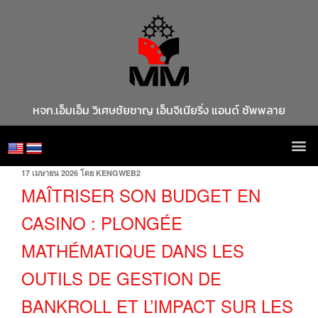
หจก.เอ็มเอ็ม วิเศษชัยชาญ เอ็นจิเนียริ่ง แอนด์ ซัพพลาย
17 เมษายน 2026
โดย
KENGWEB2
MAÎTRISER SON BUDGET EN
CASINO : PLONGÉE
MATHÉMATIQUE DANS LES
OUTILS DE GESTION DE
BANKROLL ET L’IMPACT SUR LES