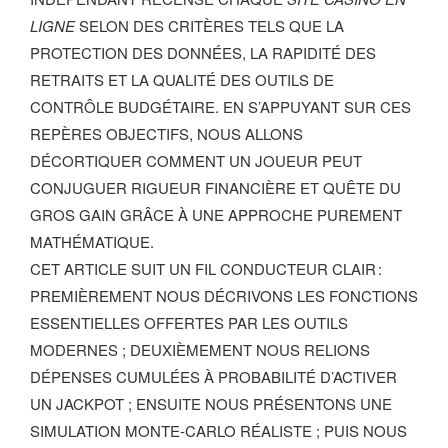
LIGNE
SELON DES CRITÈRES TELS QUE LA
PROTECTION DES DONNÉES, LA RAPIDITÉ DES
RETRAITS ET LA QUALITÉ DES OUTILS DE
CONTRÔLE BUDGÉTAIRE. EN S’APPUYANT SUR CES
REPÈRES OBJECTIFS, NOUS ALLONS
DÉCORTIQUER COMMENT UN JOUEUR PEUT
CONJUGUER RIGUEUR FINANCIÈRE ET QUÊTE DU
GROS GAIN GRÂCE À UNE APPROCHE PUREMENT
MATHÉMATIQUE.
CET ARTICLE SUIT UN FIL CONDUCTEUR CLAIR :
PREMIÈREMENT NOUS DÉCRIVONS LES FONCTIONS
ESSENTIELLES OFFERTES PAR LES OUTILS
MODERNES ; DEUXIÈMEMENT NOUS RELIONS
DÉPENSES CUMULÉES À PROBABILITÉ D’ACTIVER
UN JACKPOT ; ENSUITE NOUS PRÉSENTONS UNE
SIMULATION MONTE‑CARLO RÉALISTE ; PUIS NOUS