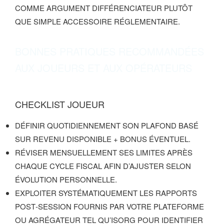
COMME ARGUMENT DIFFÉRENCIATEUR PLUTÔT
QUE SIMPLE ACCESSOIRE RÉGLEMENTAIRE.
BONNES PRATIQUES RECOMMANDÉES
AUX JOUEURS ET AUX OPÉRATEURS
CHECKLIST JOUEUR
DÉFINIR QUOTIDIENNEMENT SON PLAFOND BASÉ
SUR REVENU DISPONIBLE + BONUS ÉVENTUEL.
RÉVISER MENSUELLEMENT SES LIMITES APRÈS
CHAQUE CYCLE FISCAL AFIN D’AJUSTER SELON
ÉVOLUTION PERSONNELLE.
EXPLOITER SYSTÉMATIQUEMENT LES RAPPORTS
POST‑SESSION FOURNIS PAR VOTRE PLATEFORME
OU AGRÉGATEUR TEL QU’ISORG POUR IDENTIFIER