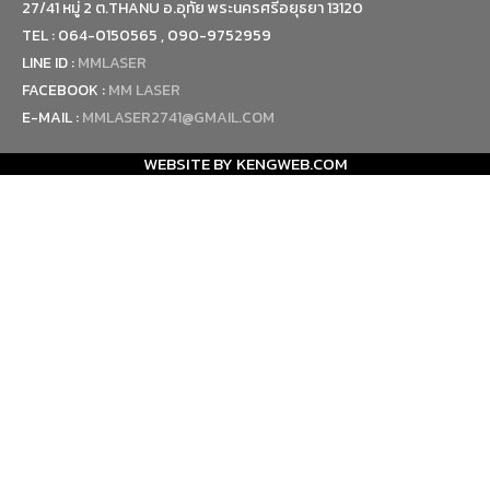
27/41 หมู่ 2 ต.THANU อ.อุทัย พระนครศรีอยุธยา 13120
TEL : 064-0150565 , 090-9752959
LINE ID :
MMLASER
FACEBOOK :
MM LASER
E-MAIL :
MMLASER2741@GMAIL.COM
WEBSITE BY
KENGWEB.COM