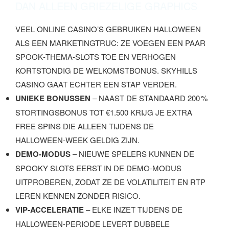
DAN ALLEEN GRIEZELIGE GRAPHICS
VEEL ONLINE CASINO’S GEBRUIKEN HALLOWEEN
ALS EEN MARKETINGTRUC: ZE VOEGEN EEN PAAR
SPOOK‑THEMA‑SLOTS TOE EN VERHOGEN
KORTSTONDIG DE WELKOMSTBONUS. SKYHILLS
CASINO GAAT ECHTER EEN STAP VERDER.
UNIEKE BONUSSEN
– NAAST DE STANDAARD 200 %
STORTINGSBONUS TOT €1.500 KRIJG JE EXTRA
FREE SPINS DIE ALLEEN TIJDENS DE
HALLOWEEN‑WEEK GELDIG ZIJN.
DEMO‑MODUS
– NIEUWE SPELERS KUNNEN DE
SPOOKY SLOTS EERST IN DE DEMO‑MODUS
UITPROBEREN, ZODAT ZE DE VOLATILITEIT EN RTP
LEREN KENNEN ZONDER RISICO.
VIP‑ACCELERATIE
– ELKE INZET TIJDENS DE
HALLOWEEN‑PERIODE LEVERT DUBBELE