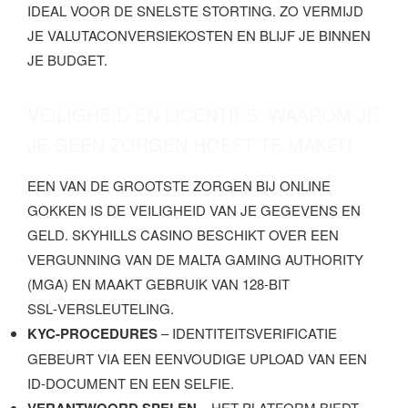
IDEAL VOOR DE SNELSTE STORTING. ZO VERMIJD
JE VALUTACONVERSIEKOSTEN EN BLIJF JE BINNEN
JE BUDGET.
VEILIGHEID EN LICENTIES: WAAROM JE
JE GEEN ZORGEN HOEFT TE MAKEN
EEN VAN DE GROOTSTE ZORGEN BIJ ONLINE
GOKKEN IS DE VEILIGHEID VAN JE GEGEVENS EN
GELD. SKYHILLS CASINO BESCHIKT OVER EEN
VERGUNNING VAN DE MALTA GAMING AUTHORITY
(MGA) EN MAAKT GEBRUIK VAN 128‑BIT
SSL‑VERSLEUTELING.
KYC‑PROCEDURES
– IDENTITEITSVERIFICATIE
GEBEURT VIA EEN EENVOUDIGE UPLOAD VAN EEN
ID‑DOCUMENT EN EEN SELFIE.
– HET PLATFORM BIEDT