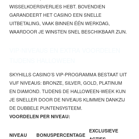
WISSELKOERSVERLIES HEBT. BOVENDIEN
GARANDEERT HET CASINO EEN SNELLE
UITBETALING, VAAK BINNEN ÉÉN WERKDAG,
WAARDOOR JE WINSTEN SNEL BESCHIKBAAR ZIJN.
VIP‑NIVEAUS EN EXTRA VOORDELEN
TIJDENS HALLOWEEN
SKYHILLS CASINO’S VIP‑PROGRAMMA BESTAAT UIT
VIJF NIVEAUS: BRONZE, SILVER, GOLD, PLATINUM
EN DIAMOND. TIJDENS DE HALLOWEEN‑WEEK KUN
JE SNELLER DOOR DE NIVEAUS KLIMMEN DANKZIJ
DE DUBBELE PUNTENSYSTEEM.
VOORDELEN PER NIVEAU:
EXCLUSIEVE
NIVEAU
BONUSPERCENTAGE