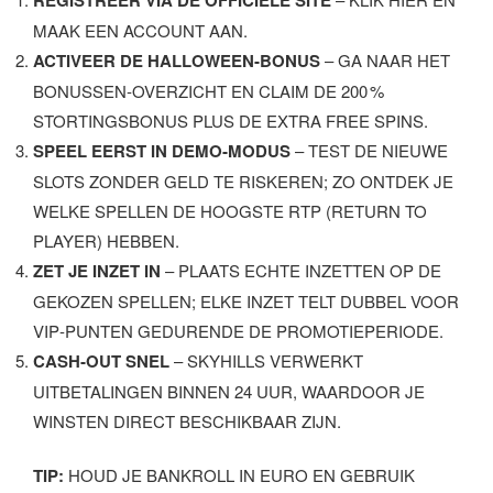
MAAK EEN ACCOUNT AAN.
ACTIVEER DE HALLOWEEN‑BONUS
– GA NAAR HET
BONUSSEN‑OVERZICHT EN CLAIM DE 200 %
STORTINGSBONUS PLUS DE EXTRA FREE SPINS.
SPEEL EERST IN DEMO‑MODUS
– TEST DE NIEUWE
SLOTS ZONDER GELD TE RISKEREN; ZO ONTDEK JE
WELKE SPELLEN DE HOOGSTE RTP (RETURN TO
PLAYER) HEBBEN.
ZET JE INZET IN
– PLAATS ECHTE INZETTEN OP DE
GEKOZEN SPELLEN; ELKE INZET TELT DUBBEL VOOR
VIP‑PUNTEN GEDURENDE DE PROMOTIEPERIODE.
CASH‑OUT SNEL
– SKYHILLS VERWERKT
UITBETALINGEN BINNEN 24 UUR, WAARDOOR JE
WINSTEN DIRECT BESCHIKBAAR ZIJN.
TIP:
HOUD JE BANKROLL IN EURO EN GEBRUIK