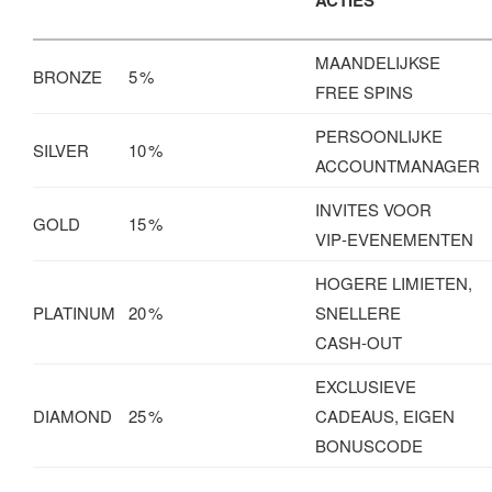
ACTIES
MAANDELIJKSE
BRONZE
5 %
FREE SPINS
PERSOONLIJKE
SILVER
10 %
ACCOUNTMANAGER
INVITES VOOR
GOLD
15 %
VIP‑EVENEMENTEN
HOGERE LIMIETEN,
PLATINUM
20 %
SNELLERE
CASH‑OUT
EXCLUSIEVE
DIAMOND
25 %
CADEAUS, EIGEN
BONUSCODE