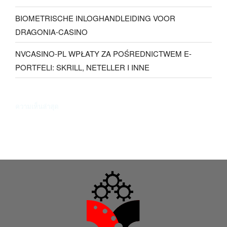
BIOMETRISCHE INLOGHANDLEIDING VOOR
DRAGONIA-CASINO
NVCASINO-PL WPŁATY ZA POŚREDNICTWEM E-
PORTFELI: SKRILL, NETELLER I INNE
ความเห็นล่าสุด