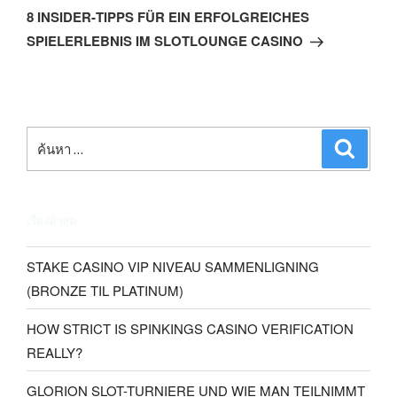
8 INSIDER‑TIPPS FÜR EIN ERFOLGREICHES
SPIELERLEBNIS IM SLOTLOUNGE CASINO
เรื่องล่าสุด
STAKE CASINO VIP NIVEAU SAMMENLIGNING
(BRONZE TIL PLATINUM)
HOW STRICT IS SPINKINGS CASINO VERIFICATION
REALLY?
GLORION SLOT-TURNIERE UND WIE MAN TEILNIMMT