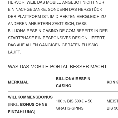
HERVOR, WEIL DAS MOBILE ANGEBOT NICHT NUR
EIN NACHGEDANKE, SONDERN DAS HERZSTÜCK
DER PLATTFORM IST. IM DIREKTEN VERGLEICH ZU
ANDEREN ANBIETERN ZEIGT SICH, DASS
BILLIONAIRESPIN-CASINO-DE.COM
BEREITS IN DER
STARTPHASE EIN RESPONSIVES DESIGN LIEFERT,
DAS AUF ALLEN GÄNGIGEN GERÄTEN FLÜSSIG
LÄUFT.
WAS DAS MOBILE‑PORTAL BESSER MACHT
BILLIONAIRESPIN
MERKMAL
KONK
CASINO
WILLKOMMENSBONUS
100 % BIS 500 € + 50
MEIST
(INKL.
BONUS OHNE
GRATIS‑SPINS
BIS 30
EINZAHLUNG
)