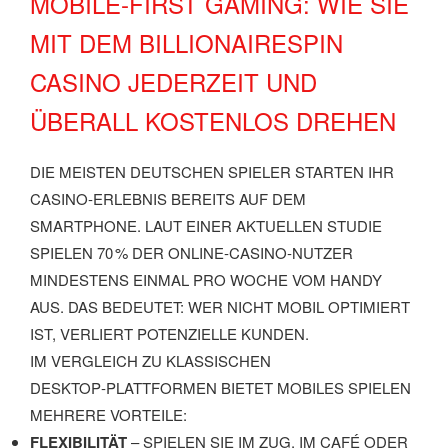
MOBILE‑FIRST GAMING: WIE SIE
MIT DEM BILLIONAIRESPIN
CASINO JEDERZEIT UND
ÜBERALL KOSTENLOS DREHEN
DIE MEISTEN DEUTSCHEN SPIELER STARTEN IHR
CASINO‑ERLEBNIS BEREITS AUF DEM
SMARTPHONE. LAUT EINER AKTUELLEN STUDIE
SPIELEN 70 % DER ONLINE‑CASINO‑NUTZER
MINDESTENS EINMAL PRO WOCHE VOM HANDY
AUS. DAS BEDEUTET: WER NICHT MOBIL OPTIMIERT
IST, VERLIERT POTENZIELLE KUNDEN.
IM VERGLEICH ZU KLASSISCHEN
DESKTOP‑PLATTFORMEN BIETET MOBILES SPIELEN
MEHRERE VORTEILE:
FLEXIBILITÄT
– SPIELEN SIE IM ZUG, IM CAFÉ ODER