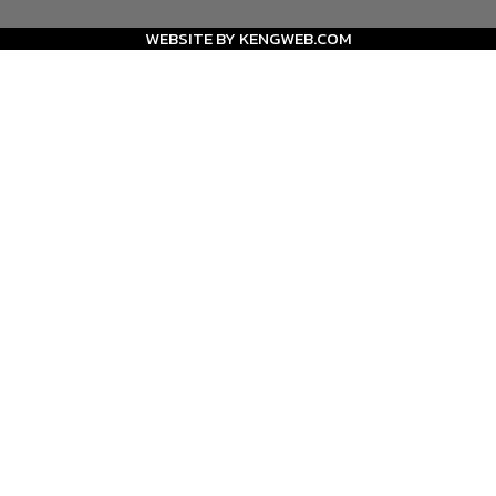
WEBSITE BY
KENGWEB.COM