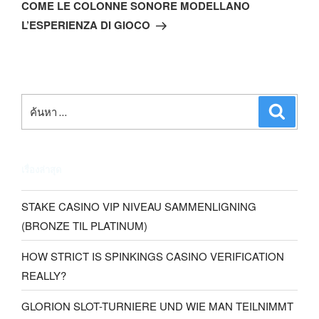
COME LE COLONNE SONORE MODELLANO
L’ESPERIENZA DI GIOCO
เรื่องล่าสุด
STAKE CASINO VIP NIVEAU SAMMENLIGNING
(BRONZE TIL PLATINUM)
HOW STRICT IS SPINKINGS CASINO VERIFICATION
REALLY?
GLORION SLOT-TURNIERE UND WIE MAN TEILNIMMT