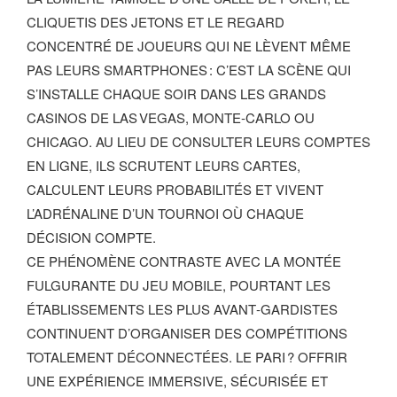
CLIQUETIS DES JETONS ET LE REGARD
CONCENTRÉ DE JOUEURS QUI NE LÈVENT MÊME
PAS LEURS SMARTPHONES : C’EST LA SCÈNE QUI
S’INSTALLE CHAQUE SOIR DANS LES GRANDS
CASINOS DE LAS VEGAS, MONTE‑CARLO OU
CHICAGO. AU LIEU DE CONSULTER LEURS COMPTES
EN LIGNE, ILS SCRUTENT LEURS CARTES,
CALCULENT LEURS PROBABILITÉS ET VIVENT
L’ADRÉNALINE D’UN TOURNOI OÙ CHAQUE
DÉCISION COMPTE.
CE PHÉNOMÈNE CONTRASTE AVEC LA MONTÉE
FULGURANTE DU JEU MOBILE, POURTANT LES
ÉTABLISSEMENTS LES PLUS AVANT‑GARDISTES
CONTINUENT D’ORGANISER DES COMPÉTITIONS
TOTALEMENT DÉCONNECTÉES. LE PARI ? OFFRIR
UNE EXPÉRIENCE IMMERSIVE, SÉCURISÉE ET