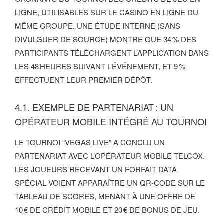
LIGNE, UTILISABLES SUR LE CASINO EN LIGNE DU
MÊME GROUPE. UNE ÉTUDE INTERNE (SANS
DIVULGUER DE SOURCE) MONTRE QUE 34 % DES
PARTICIPANTS TÉLÉCHARGENT L’APPLICATION DANS
LES 48 HEURES SUIVANT L’ÉVÉNEMENT, ET 9 %
EFFECTUENT LEUR PREMIER DÉPÔT.
4.1. EXEMPLE DE PARTENARIAT : UN
OPÉRATEUR MOBILE INTÉGRÉ AU TOURNOI
LE TOURNOI “VEGAS LIVE” A CONCLU UN
PARTENARIAT AVEC L’OPÉRATEUR MOBILE TELCOX.
LES JOUEURS RECEVANT UN FORFAIT DATA
SPÉCIAL VOIENT APPARAÎTRE UN QR‑CODE SUR LE
TABLEAU DE SCORES, MENANT À UNE OFFRE DE
10 € DE CRÉDIT MOBILE ET 20 € DE BONUS DE JEU.