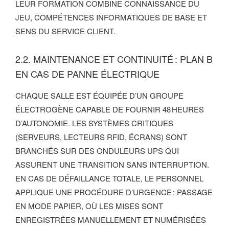
LEUR FORMATION COMBINE CONNAISSANCE DU
JEU, COMPÉTENCES INFORMATIQUES DE BASE ET
SENS DU SERVICE CLIENT.
2.2. MAINTENANCE ET CONTINUITÉ : PLAN B
EN CAS DE PANNE ÉLECTRIQUE
CHAQUE SALLE EST ÉQUIPÉE D’UN GROUPE
ÉLECTROGÈNE CAPABLE DE FOURNIR 48 HEURES
D’AUTONOMIE. LES SYSTÈMES CRITIQUES
(SERVEURS, LECTEURS RFID, ÉCRANS) SONT
BRANCHÉS SUR DES ONDULEURS UPS QUI
ASSURENT UNE TRANSITION SANS INTERRUPTION.
EN CAS DE DÉFAILLANCE TOTALE, LE PERSONNEL
APPLIQUE UNE PROCÉDURE D’URGENCE : PASSAGE
EN MODE PAPIER, OÙ LES MISES SONT
ENREGISTRÉES MANUELLEMENT ET NUMÉRISÉES