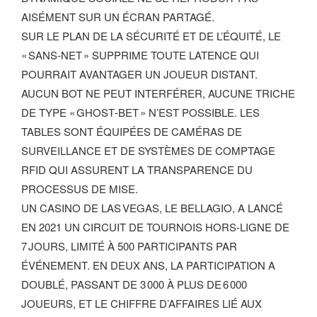
AISÉMENT SUR UN ÉCRAN PARTAGÉ.
SUR LE PLAN DE LA SÉCURITÉ ET DE L’ÉQUITÉ, LE
« SANS‑NET » SUPPRIME TOUTE LATENCE QUI
POURRAIT AVANTAGER UN JOUEUR DISTANT.
AUCUN BOT NE PEUT INTERFÉRER, AUCUNE TRICHE
DE TYPE « GHOST‑BET » N’EST POSSIBLE. LES
TABLES SONT ÉQUIPÉES DE CAMÉRAS DE
SURVEILLANCE ET DE SYSTÈMES DE COMPTAGE
RFID QUI ASSURENT LA TRANSPARENCE DU
PROCESSUS DE MISE.
UN CASINO DE LAS VEGAS, LE BELLAGIO, A LANCÉ
EN 2021 UN CIRCUIT DE TOURNOIS HORS‑LIGNE DE
7 JOURS, LIMITÉ À 500 PARTICIPANTS PAR
ÉVÉNEMENT. EN DEUX ANS, LA PARTICIPATION A
DOUBLÉ, PASSANT DE 3 000 À PLUS DE 6 000
JOUEURS, ET LE CHIFFRE D’AFFAIRES LIÉ AUX