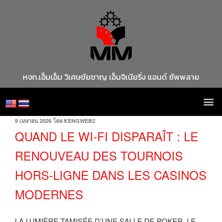
หจก.เอ็มเอ็ม วิเศษชัยชาญ เอ็นจิเนียริ่ง แอนด์ ซัพพลาย
9 เมษายน 2026
โดย
KENGWEB2
QUAND LE WI‑FI DISPARAÎT : LE
RENOUVEAU DES TOURNOIS
HORS‑LIGNE DANS LES CASINOS
MODERNES
LA LUMIÈRE TAMISÉE D’UNE SALLE DE POKER, LE