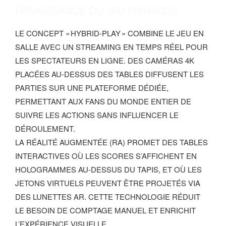
RENAISSANCE DU JEU PHYSIQUE
LE CONCEPT « HYBRID‑PLAY » COMBINE LE JEU EN
SALLE AVEC UN STREAMING EN TEMPS RÉEL POUR
LES SPECTATEURS EN LIGNE. DES CAMÉRAS 4K
PLACÉES AU-DESSUS DES TABLES DIFFUSENT LES
PARTIES SUR UNE PLATEFORME DÉDIÉE,
PERMETTANT AUX FANS DU MONDE ENTIER DE
SUIVRE LES ACTIONS SANS INFLUENCER LE
DÉROULEMENT.
LA RÉALITÉ AUGMENTÉE (RA) PROMET DES TABLES
INTERACTIVES OÙ LES SCORES S’AFFICHENT EN
HOLOGRAMMES AU-DESSUS DU TAPIS, ET OÙ LES
JETONS VIRTUELS PEUVENT ÊTRE PROJETÉS VIA
DES LUNETTES AR. CETTE TECHNOLOGIE RÉDUIT
LE BESOIN DE COMPTAGE MANUEL ET ENRICHIT
L’EXPÉRIENCE VISUELLE.