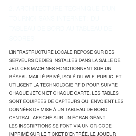
2. ARCHITECTURE TECHNIQUE D’UN
TOURNOI SANS INTERNET : DU
TABLEAU DE BORD AU TABLEAU DE
SCORES
L’INFRASTRUCTURE LOCALE REPOSE SUR DES
SERVEURS DÉDIÉS INSTALLÉS DANS LA SALLE DE
JEU. CES MACHINES FONCTIONNENT SUR UN
RÉSEAU MAILLÉ PRIVÉ, ISOLÉ DU WI‑FI PUBLIC, ET
UTILISENT LA TECHNOLOGIE RFID POUR SUIVRE
CHAQUE JETON ET CHAQUE CARTE. LES TABLES
SONT ÉQUIPÉES DE CAPTEURS QUI ENVOIENT LES
DONNÉES DE MISE À UN TABLEAU DE BORD
CENTRAL, AFFICHÉ SUR UN ÉCRAN GÉANT.
LES INSCRIPTIONS SE FONT VIA UN QR‑CODE
IMPRIMÉ SUR LE TICKET D’ENTRÉE. LE JOUEUR