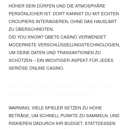
HÖHER SEIN DÜRFEN UND DIE ATMOSPHÄRE
PERSÖNLICHER IST. DORT KANNST DU MIT ECHTEN
CROUPIERS INTERAGIEREN, OHNE DAS HAUSLIMIT
ZU ÜBERSCHREITEN.
DID YOU KNOW? QBETS CASINO VERWENDET
MODERNSTE VERSCHLÜSSELUNGSTECHNOLOGIEN,
UM DEINE DATEN UND TRANSAKTIONEN ZU
SCHÜTZEN – EIN WICHTIGER ASPEKT FÜR JEDES
SERIÖSE ONLINE CASINO.
HÄUFIGE FEHLER BEIM VIP‑AUFSTIEG
UND WIE DU SIE VERMEIDEST
WARNING: VIELE SPIELER SETZEN ZU HOHE
BETRÄGE, UM SCHNELL PUNKTE ZU SAMMELN, UND
RISKIEREN DADURCH IHR BUDGET. STATTDESSEN