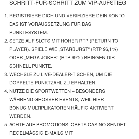
SCHRITT‑FÜR‑SCHRITT ZUM VIP‑AUFSTIEG
REGISTRIERE DICH UND VERIFIZIERE DEIN KONTO –
DAS IST VORAUSSETZUNG FÜR DAS
PUNKTESYSTEM.
SETZE AUF SLOTS MIT HOHER RTP (RETURN TO
PLAYER). SPIELE WIE „STARBURST“ (RTP 96,1 %)
ODER „MEGA JOKER“ (RTP 99 %) BRINGEN DIR
SCHNELL PUNKTE.
WECHSLE ZU LIVE‑DEALER‑TISCHEN, UM DIE
DOPPELTE PUNKTZAHL ZU ERHALTEN.
NUTZE DIE SPORTWETTEN – BESONDERS
WÄHREND GROSSER EVENTS, WEIL HIER B
ONUS‑MULTIPLIKATOREN HÄUFIG AKTIVIERT W
ERDEN.
ACHTE AUF PROMOTIONS: QBETS CASINO SENDET
REGELMÄSSIG E‑MAILS MIT P