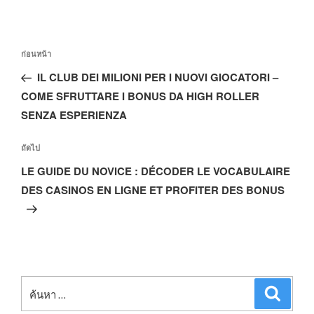
ก่อนหน้า
IL CLUB DEI MILIONI PER I NUOVI GIOCATORI –
COME SFRUTTARE I BONUS DA HIGH ROLLER
SENZA ESPERIENZA
ถัดไป
LE GUIDE DU NOVICE : DÉCODER LE VOCABULAIRE
DES CASINOS EN LIGNE ET PROFITER DES BONUS