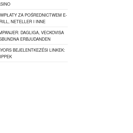
SINO
 WPŁATY ZA POŚREDNICTWEM E-
RILL, NETELLER I INNE
MPANJER: DAGLIGA, VECKOVISA
SBUNDNA ERBJUDANDEN
YORS BEJELENTKEZÉSI LINKEK:
IPPEK