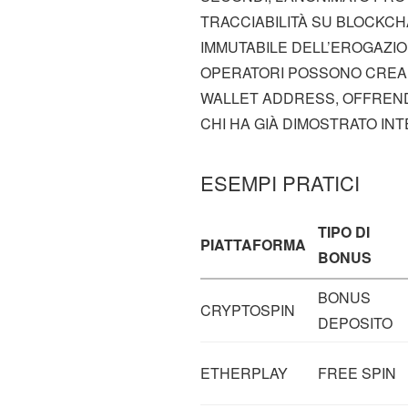
TRACCIABILITÀ SU BLOCKC
IMMUTABILE DELL’EROGAZIO
OPERATORI POSSONO CREA
WALLET ADDRESS, OFFREND
CHI HA GIÀ DIMOSTRATO IN
ESEMPI PRATICI
TIPO DI
PIATTAFORMA
BONUS
BONUS
CRYPTOSPIN
DEPOSITO
ETHERPLAY
FREE SPIN