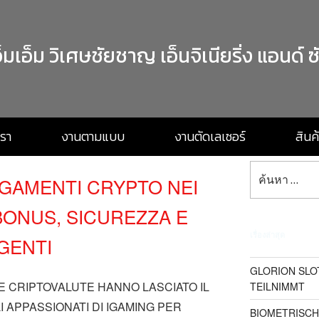
็มเอ็ม วิเศษชัยชาญ เอ็นจิเนียริ่ง แอนด์
เรา
งานตามแบบ
งานตัดเลเซอร์
สินค
AGAMENTI CRYPTO NEI
BONUS, SICUREZZA E
เรื่องล่าสุด
GENTI
GLORION SLO
LE CRIPTOVALUTE HANNO LASCIATO IL
TEILNIMMT
I APPASSIONATI DI IGAMING PER
BIOMETRISCH