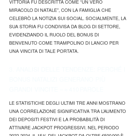
VITTORIA FU DESCRITTA COME “UN VERO
MIRACOLO DI NATALE”, CON LA FAMIGLIA CHE
CELEBRÒ LA NOTIZIA SUI SOCIAL. SOCIALMENTE, LA
SUA STORIA FU CONDIVISA DA BLOG DI SETTORE,
EVIDENZIANDO IL RUOLO DEL BONUS DI
BENVENUTO COME TRAMPOLINO DI LANCIO PER
UNA VINCITA DI TALE PORTATA.
3. ANALISI DELLE TENDENZE: PERCHÉ I
BONUS NATALIZI GENERANO PIÙ
GRANDI VINCITE – ≈ 410 PAROLE
LE STATISTICHE DEGLI ULTIMI TRE ANNI MOSTRANO
UNA CORRELAZIONE SIGNIFICATIVA TRA L’AUMENTO
DEI DEPOSITI FESTIVI E LA PROBABILITÀ DI
ATTIVARE JACKPOT PROGRESSIVI. NEL PERIODO
2022‑2024, IL 15 % DEI JACKPOT DA OLTRE €500 000 È