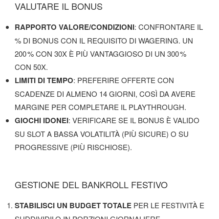
VALUTARE IL BONUS
RAPPORTO VALORE/CONDIZIONI
: CONFRONTARE IL
% DI BONUS CON IL REQUISITO DI WAGERING. UN
200 % CON 30X È PIÙ VANTAGGIOSO DI UN 300 %
CON 50X.
LIMITI DI TEMPO
: PREFERIRE OFFERTE CON
SCADENZE DI ALMENO 14 GIORNI, COSÌ DA AVERE
MARGINE PER COMPLETARE IL PLAYTHROUGH.
GIOCHI IDONEI
: VERIFICARE SE IL BONUS È VALIDO
SU SLOT A BASSA VOLATILITÀ (PIÙ SICURE) O SU
PROGRESSIVE (PIÙ RISCHIOSE).
GESTIONE DEL BANKROLL FESTIVO
STABILISCI UN BUDGET TOTALE
PER LE FESTIVITÀ E
SUDDIVIDILO IN PORZIONI GIORNALIERE.