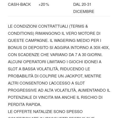
CASH‑BACK
+20 %
DAL 20‑31
DICEMBRE
LE CONDIZIONI CONTRATTUALI (TERMS &
CONDITIONS) RIMANGONO IL VERO MOTORE DI
QUESTE CAMPAGNE. IL WAGERING MEDIO PER I
BONUS DI DEPOSITO SI AGGIRA INTORNO A 30X‑40X,
CON SCADENZE CHE VARIANO DA 7 A 30 GIORNI.
ALCUNI OPERATORI LIMITANO I GIOCHI IDONEI A
SLOT A BASSA VOLATILITÀ, RIDUCENDO LE
PROBABILITÀ DI COLPIRE UN JACKPOT, MENTRE
ALTRI CONSENTONO L’ACCESSO A SLOT
PROGRESSIVE AD ALTA VOLATILITÀ, AUMENTANDO IL
POTENZIALE DI VINCITA MA ANCHE IL RISCHIO DI
PERDITA RAPIDA.
LE OFFERTE NATALIZIE SONO SPESSO