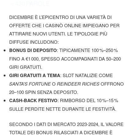
≈ 430 PAROLE
DICEMBRE È L’EPICENTRO DI UNA VARIETÀ DI
OFFERTE CHE I CASINÒ ONLINE IMPIEGANO PER
ATTIRARE NUOVI UTENTI. LE TIPOLOGIE PIÙ
DIFFUSE INCLUDONO:
BONUS DI DEPOSITO
: TIPICAMENTE 100 %–250 %
FINO A €1 000, SPESSO ACCOMPAGNATI DA 50–200
GIRI GRATUITI.
GIRI GRATUITI A TEMA
: SLOT NATALIZIE COME
SANTA’S FORTUNE
O
REINDEER RICHES
OFFRONO
20–100 SPIN SENZA DEPOSITO.
CASH‑BACK FESTIVO
: RIMBORSO DEL 10 %–15 %
SULLE PERDITE NETTE DURANTE LE FESTIVITÀ.
SECONDO I DATI DI MERCATO 2023‑2024, IL VALORE
TOTALE DEI BONUS RILASCIATI A DICEMBRE È