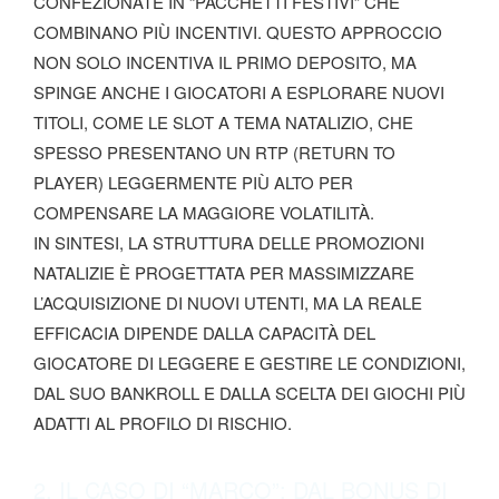
CONFEZIONATE IN “PACCHETTI FESTIVI” CHE
COMBINANO PIÙ INCENTIVI. QUESTO APPROCCIO
NON SOLO INCENTIVA IL PRIMO DEPOSITO, MA
SPINGE ANCHE I GIOCATORI A ESPLORARE NUOVI
TITOLI, COME LE SLOT A TEMA NATALIZIO, CHE
SPESSO PRESENTANO UN RTP (RETURN TO
PLAYER) LEGGERMENTE PIÙ ALTO PER
COMPENSARE LA MAGGIORE VOLATILITÀ.
IN SINTESI, LA STRUTTURA DELLE PROMOZIONI
NATALIZIE È PROGETTATA PER MASSIMIZZARE
L’ACQUISIZIONE DI NUOVI UTENTI, MA LA REALE
EFFICACIA DIPENDE DALLA CAPACITÀ DEL
GIOCATORE DI LEGGERE E GESTIRE LE CONDIZIONI,
DAL SUO BANKROLL E DALLA SCELTA DEI GIOCHI PIÙ
ADATTI AL PROFILO DI RISCHIO.
2. IL CASO DI “MARCO”: DAL BONUS DI