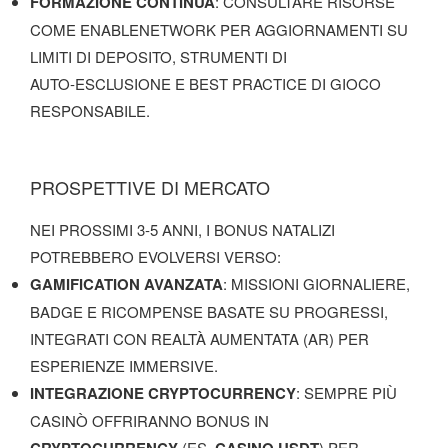
FORMAZIONE CONTINUA
: CONSULTARE RISORSE
COME ENABLENETWORK PER AGGIORNAMENTI SU
LIMITI DI DEPOSITO, STRUMENTI DI
AUTO‑ESCLUSIONE E BEST PRACTICE DI GIOCO
RESPONSABILE.
PROSPETTIVE DI MERCATO
NEI PROSSIMI 3‑5 ANNI, I BONUS NATALIZI
POTREBBERO EVOLVERSI VERSO:
GAMIFICATION AVANZATA
: MISSIONI GIORNALIERE,
BADGE E RICOMPENSE BASATE SU PROGRESSI,
INTEGRATI CON REALTÀ AUMENTATA (AR) PER
ESPERIENZE IMMERSIVE.
INTEGRAZIONE CRYPTOCURRENCY
: SEMPRE PIÙ
CASINÒ OFFRIRANNO BONUS IN
CRYPTOCURRENCY
(ES.
CASINO USDT
) PER