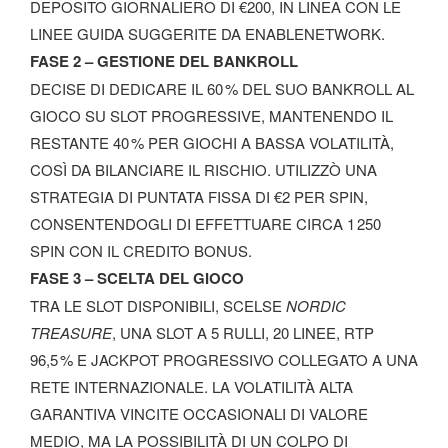
DEPOSITO GIORNALIERO DI €200, IN LINEA CON LE
LINEE GUIDA SUGGERITE DA ENABLENETWORK.
FASE 2 – GESTIONE DEL BANKROLL
DECISE DI DEDICARE IL 60 % DEL SUO BANKROLL AL
GIOCO SU SLOT PROGRESSIVE, MANTENENDO IL
RESTANTE 40 % PER GIOCHI A BASSA VOLATILITÀ,
COSÌ DA BILANCIARE IL RISCHIO. UTILIZZÒ UNA
STRATEGIA DI PUNTATA FISSA DI €2 PER SPIN,
CONSENTENDOGLI DI EFFETTUARE CIRCA 1 250
SPIN CON IL CREDITO BONUS.
FASE 3 – SCELTA DEL GIOCO
TRA LE SLOT DISPONIBILI, SCELSE
NORDIC
TREASURE
, UNA SLOT A 5 RULLI, 20 LINEE, RTP
96,5 % E JACKPOT PROGRESSIVO COLLEGATO A UNA
RETE INTERNAZIONALE. LA VOLATILITÀ ALTA
GARANTIVA VINCITE OCCASIONALI DI VALORE
MEDIO, MA LA POSSIBILITÀ DI UN COLPO DI