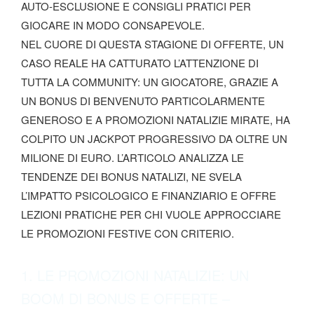
AUTO‑ESCLUSIONE E CONSIGLI PRATICI PER
GIOCARE IN MODO CONSAPEVOLE.
NEL CUORE DI QUESTA STAGIONE DI OFFERTE, UN
CASO REALE HA CATTURATO L’ATTENZIONE DI
TUTTA LA COMMUNITY: UN GIOCATORE, GRAZIE A
UN BONUS DI BENVENUTO PARTICOLARMENTE
GENEROSO E A PROMOZIONI NATALIZIE MIRATE, HA
COLPITO UN JACKPOT PROGRESSIVO DA OLTRE UN
MILIONE DI EURO. L’ARTICOLO ANALIZZA LE
TENDENZE DEI BONUS NATALIZI, NE SVELA
L’IMPATTO PSICOLOGICO E FINANZIARIO E OFFRE
LEZIONI PRATICHE PER CHI VUOLE APPROCCIARE
LE PROMOZIONI FESTIVE CON CRITERIO.
1. LE PROMOZIONI NATALIZIE: UN
BOOM DI BONUS E OFFERTE –