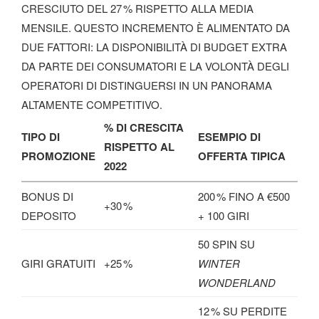
CRESCIUTO DEL 27 % RISPETTO ALLA MEDIA
MENSILE. QUESTO INCREMENTO È ALIMENTATO DA
DUE FATTORI: LA DISPONIBILITÀ DI BUDGET EXTRA
DA PARTE DEI CONSUMATORI E LA VOLONTÀ DEGLI
OPERATORI DI DISTINGUERSI IN UN PANORAMA
ALTAMENTE COMPETITIVO.
% DI CRESCITA
TIPO DI
ESEMPIO DI
RISPETTO AL
PROMOZIONE
OFFERTA TIPICA
2022
BONUS DI
200 % FINO A €500
+30 %
DEPOSITO
+ 100 GIRI
50 SPIN SU
GIRI GRATUITI
+25 %
WINTER
WONDERLAND
12 % SU PERDITE