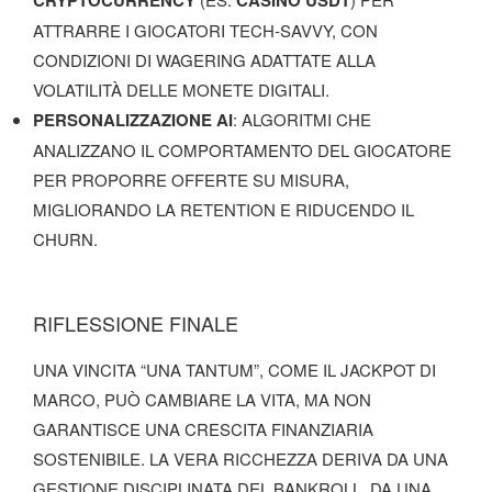
ATTRARRE I GIOCATORI TECH‑SAVVY, CON
CONDIZIONI DI WAGERING ADATTATE ALLA
VOLATILITÀ DELLE MONETE DIGITALI.
PERSONALIZZAZIONE AI
: ALGORITMI CHE
ANALIZZANO IL COMPORTAMENTO DEL GIOCATORE
PER PROPORRE OFFERTE SU MISURA,
MIGLIORANDO LA RETENTION E RIDUCENDO IL
CHURN.
RIFLESSIONE FINALE
UNA VINCITA “UNA TANTUM”, COME IL JACKPOT DI
MARCO, PUÒ CAMBIARE LA VITA, MA NON
GARANTISCE UNA CRESCITA FINANZIARIA
SOSTENIBILE. LA VERA RICCHEZZA DERIVA DA UNA
GESTIONE DISCIPLINATA DEL BANKROLL, DA UNA