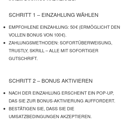
SCHRITT 1 – EINZAHLUNG WÄHLEN
EMPFOHLENE EINZAHLUNG: 50 € (ERMÖGLICHT DEN
VOLLEN BONUS VON 100 €).
ZAHLUNGSMETHODEN: SOFORTÜBERWEISUNG,
TRUSTLY, SKRILL – ALLE MIT SOFORTIGER
GUTSCHRIFT.
SCHRITT 2 – BONUS AKTIVIEREN
NACH DER EINZAHLUNG ERSCHEINT EIN POP‑UP,
DAS SIE ZUR BONUS‑AKTIVIERUNG AUFFORDERT.
BESTÄTIGEN SIE, DASS SIE DIE
UMSATZBEDINGUNGEN AKZEPTIEREN.