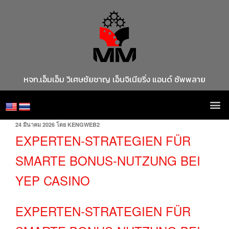
หจก.เอ็มเอ็ม วิเศษชัยชาญ เอ็นจิเนียริ่ง แอนด์ ซัพพลาย
24 มีนาคม 2026
โดย
KENGWEB2
EXPERTEN‑STRATEGIEN FÜR
SMARTE BONUS‑NUTZUNG BEI
YEP CASINO
EXPERTEN‑STRATEGIEN FÜR