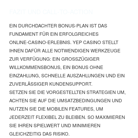
FAZIT UND CALL‑TO‑ACTION
EIN DURCHDACHTER BONUS‑PLAN IST DAS
FUNDAMENT FÜR EIN ERFOLGREICHES
ONLINE‑CASINO‑ERLEBNIS. YEP CASINO STELLT
IHNEN DAFÜR ALLE NOTWENDIGEN WERKZEUGE
ZUR VERFÜGUNG: EIN GROSSZÜGIGER W
ILLKOMMENSBONUS, EIN BONUS OHNE E
INZAHLUNG, SCHNELLE AUSZAHLUNGEN UND EIN Z
UVERLÄSSIGER KUNDENSUPPORT.
SETZEN SIE DIE VORGESTELLTEN STRATEGIEN UM,
ACHTEN SIE AUF DIE UMSATZBEDINGUNGEN UND
NUTZEN SIE DIE MOBILEN FEATURES, UM
JEDERZEIT FLEXIBEL ZU BLEIBEN. SO MAXIMIEREN
SIE IHREN SPIELWERT UND MINIMIEREN
GLEICHZEITIG DAS RISIKO.