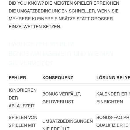
DID YOU KNOW? DIE MEISTEN SPIELER ERREICHEN
DIE UMSATZBEDINGUNGEN SCHNELLER, WENN SIE
MEHRERE KLEINERE EINSÄTZE STATT GROSSER E
INZELWETTEN SETZEN.
HÄUFIGE FEHLER BEIM
BONUS‑MANAGEMENT UND WIE MAN
SIE VERMEIDET
FEHLER
KONSEQUENZ
LÖSUNG BEI Y
IGNORIEREN
BONUS VERFÄLLT,
KALENDER‑ER
DER
GELDVERLUST
EINRICHTEN
ABLAUFZEIT
SPIELEN VON
BONUS‑FAQ PR
UMSATZBEDINGUNGEN
SPIELEN MIT
QUALIFIZIERTE
NIE ERFÜLLT