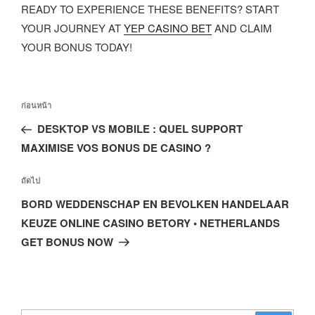
READY TO EXPERIENCE THESE BENEFITS? START
YOUR JOURNEY AT
YEP CASINO BET
AND CLAIM
YOUR BONUS TODAY!
ก่อนหน้า
DESKTOP VS MOBILE : QUEL SUPPORT
MAXIMISE VOS BONUS DE CASINO ?
ถัดไป
BORD WEDDENSCHAP EN BEVOLKEN HANDELAAR
KEUZE ONLINE CASINO BETORY ◦ NETHERLANDS
GET BONUS NOW