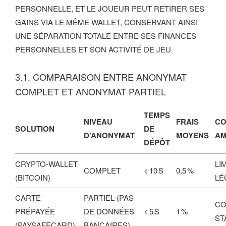
PERSONNELLE, ET LE JOUEUR PEUT RETIRER SES
GAINS VIA LE MÊME WALLET, CONSERVANT AINSI
UNE SÉPARATION TOTALE ENTRE SES FINANCES
PERSONNELLES ET SON ACTIVITÉ DE JEU.
3.1. COMPARAISON ENTRE ANONYMAT
COMPLET ET ANONYMAT PARTIEL
TEMPS
NIVEAU
FRAIS
CO
SOLUTION
DE
D’ANONYMAT
MOYENS
AM
DÉPÔT
CRYPTO‑WALLET
LI
COMPLET
< 10 S
0,5 %
(BITCOIN)
LÉ
CARTE
PARTIEL (PAS
CO
PRÉPAYÉE
DE DONNÉES
< 5 S
1 %
ST
(PAYSAFECARD)
BANCAIRES)