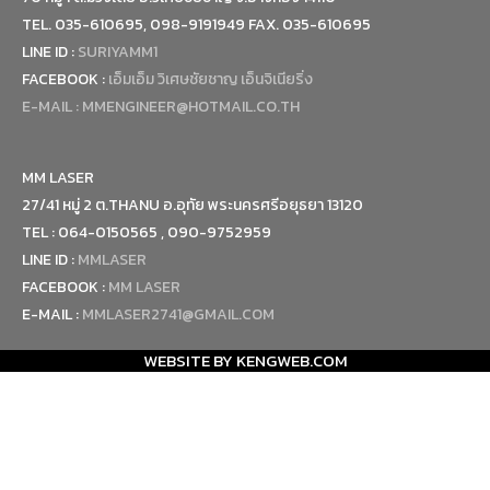
TEL. 035-610695, 098-9191949 FAX. 035-610695
LINE ID :
SURIYAMM1
FACEBOOK :
เอ็มเอ็ม วิเศษชัยชาญ เอ็นจิเนียริ่ง
E-MAIL :
MMENGINEER@HOTMAIL.CO.TH
MM LASER
27/41 หมู่ 2 ต.THANU อ.อุทัย พระนครศรีอยุธยา 13120
TEL : 064-0150565 , 090-9752959
LINE ID :
MMLASER
FACEBOOK :
MM LASER
E-MAIL :
MMLASER2741@GMAIL.COM
WEBSITE BY
KENGWEB.COM