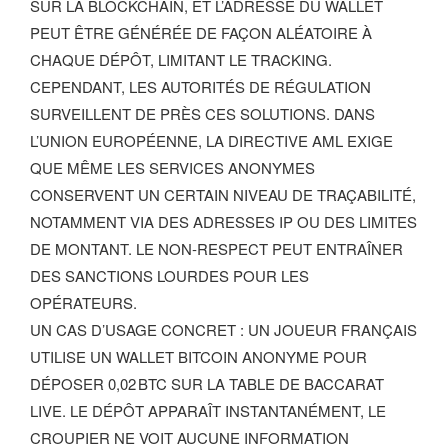
SUR LA BLOCKCHAIN, ET L’ADRESSE DU WALLET
PEUT ÊTRE GÉNÉRÉE DE FAÇON ALÉATOIRE À
CHAQUE DÉPÔT, LIMITANT LE TRACKING.
CEPENDANT, LES AUTORITÉS DE RÉGULATION
SURVEILLENT DE PRÈS CES SOLUTIONS. DANS
L’UNION EUROPÉENNE, LA DIRECTIVE AML EXIGE
QUE MÊME LES SERVICES ANONYMES
CONSERVENT UN CERTAIN NIVEAU DE TRAÇABILITÉ,
NOTAMMENT VIA DES ADRESSES IP OU DES LIMITES
DE MONTANT. LE NON‑RESPECT PEUT ENTRAÎNER
DES SANCTIONS LOURDES POUR LES
OPÉRATEURS.
UN CAS D’USAGE CONCRET : UN JOUEUR FRANÇAIS
UTILISE UN WALLET BITCOIN ANONYME POUR
DÉPOSER 0,02 BTC SUR LA TABLE DE BACCARAT
LIVE. LE DÉPÔT APPARAÎT INSTANTANÉMENT, LE
CROUPIER NE VOIT AUCUNE INFORMATION