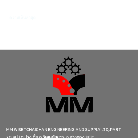
ความเห็นล่าสุด
MM WISETCHAICHAN ENGINEERING AND SUPPLY LTD,.PART
70 หมู่ 1 ต.ม่วงเตี้ย อ.วิเศษชัยชาญ จ.อ่างทอง 14110