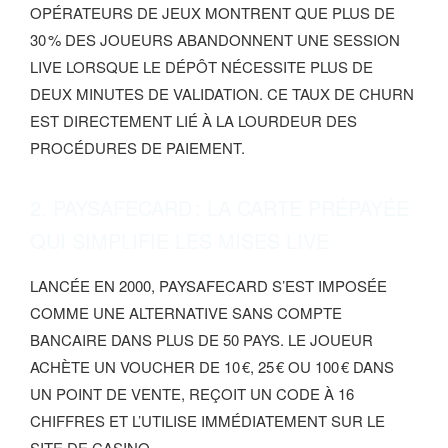
OPÉRATEURS DE JEUX MONTRENT QUE PLUS DE
30 % DES JOUEURS ABANDONNENT UNE SESSION
LIVE LORSQUE LE DÉPÔT NÉCESSITE PLUS DE
DEUX MINUTES DE VALIDATION. CE TAUX DE CHURN
EST DIRECTEMENT LIÉ À LA LOURDEUR DES
PROCÉDURES DE PAIEMENT.
2. PAYSAFECARD : LA CARTE PRÉPAYÉE
QUI SIMPLIFIE LES MISES LIVE
LANCÉE EN 2000, PAYSAFECARD S’EST IMPOSÉE
COMME UNE ALTERNATIVE SANS COMPTE
BANCAIRE DANS PLUS DE 50 PAYS. LE JOUEUR
ACHÈTE UN VOUCHER DE 10 €, 25 € OU 100 € DANS
UN POINT DE VENTE, REÇOIT UN CODE À 16
CHIFFRES ET L’UTILISE IMMÉDIATEMENT SUR LE
SITE DE CASINO.