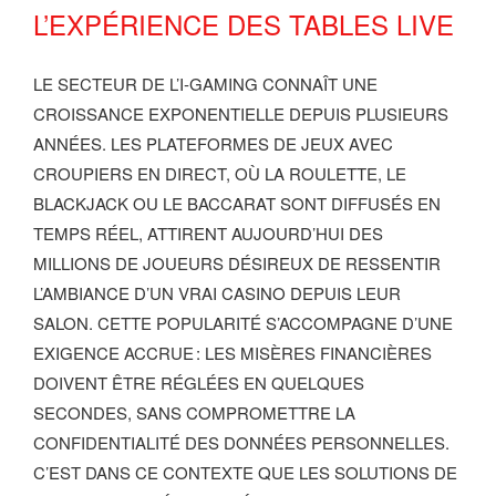
L’EXPÉRIENCE DES TABLES LIVE
LE SECTEUR DE L’I‑GAMING CONNAÎT UNE
CROISSANCE EXPONENTIELLE DEPUIS PLUSIEURS
ANNÉES. LES PLATEFORMES DE JEUX AVEC
CROUPIERS EN DIRECT, OÙ LA ROULETTE, LE
BLACKJACK OU LE BACCARAT SONT DIFFUSÉS EN
TEMPS RÉEL, ATTIRENT AUJOURD’HUI DES
MILLIONS DE JOUEURS DÉSIREUX DE RESSENTIR
L’AMBIANCE D’UN VRAI CASINO DEPUIS LEUR
SALON. CETTE POPULARITÉ S’ACCOMPAGNE D’UNE
EXIGENCE ACCRUE : LES MISÈRES FINANCIÈRES
DOIVENT ÊTRE RÉGLÉES EN QUELQUES
SECONDES, SANS COMPROMETTRE LA
CONFIDENTIALITÉ DES DONNÉES PERSONNELLES.
C’EST DANS CE CONTEXTE QUE LES SOLUTIONS DE