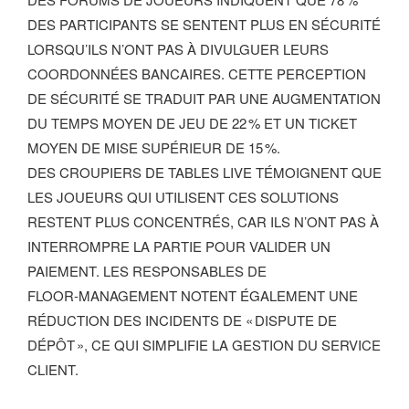
DES PARTICIPANTS SE SENTENT PLUS EN SÉCURITÉ
LORSQU’ILS N’ONT PAS À DIVULGUER LEURS
COORDONNÉES BANCAIRES. CETTE PERCEPTION
DE SÉCURITÉ SE TRADUIT PAR UNE AUGMENTATION
DU TEMPS MOYEN DE JEU DE 22 % ET UN TICKET
MOYEN DE MISE SUPÉRIEUR DE 15 %.
DES CROUPIERS DE TABLES LIVE TÉMOIGNENT QUE
LES JOUEURS QUI UTILISENT CES SOLUTIONS
RESTENT PLUS CONCENTRÉS, CAR ILS N’ONT PAS À
INTERROMPRE LA PARTIE POUR VALIDER UN
PAIEMENT. LES RESPONSABLES DE
FLOOR‑MANAGEMENT NOTENT ÉGALEMENT UNE
RÉDUCTION DES INCIDENTS DE « DISPUTE DE
DÉPÔT », CE QUI SIMPLIFIE LA GESTION DU SERVICE
CLIENT.