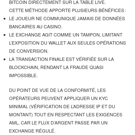
BITCOIN DIRECTEMENT SUR LA TABLE LIVE.
CETTE MÉTHODE APPORTE PLUSIEURS BÉNÉFICES :
LE JOUEUR NE COMMUNIQUE JAMAIS DE DONNÉES
BANCAIRES AU CASINO.
LE EXCHANGE AGIT COMME UN TAMPON, LIMITANT
L’EXPOSITION DU WALLET AUX SEULES OPÉRATIONS
DE CONVERSION.
LA TRANSACTION FINALE EST VÉRIFIÉE SUR LA
BLOCKCHAIN, RENDANT LA FRAUDE QUASI
IMPOSSIBLE.
DU POINT DE VUE DE LA CONFORMITÉ, LES
OPÉRATEURS PEUVENT APPLIQUER UN KYC
MINIMAL (VÉRIFICATION DE L’ADRESSE IP ET DU
MONTANT) TOUT EN RESPECTANT LES EXIGENCES
AML, CAR LE FLUX D’ARGENT PASSE PAR UN
EXCHANGE RÉGULÉ.