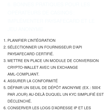
6. BONNES PRATIQUES POUR LES
OPÉRATEURS DE CASINOS :
IMPLÉMENTER PAYSAFECARD ET LE
JEU ANONYME
PLANIFIER L’INTÉGRATION
SÉLECTIONNER UN FOURNISSEUR D’API
PAYSAFECARD CERTIFIÉ.
METTRE EN PLACE UN MODULE DE CONVERSION
CRYPTO‑WALLET AVEC UN EXCHANGE
AML‑COMPLIANT.
ASSURER LA CONFORMITÉ
DÉFINIR UN SEUIL DE DÉPÔT ANONYME (EX. : 500 €
PAR JOUR) AU‑DELÀ DUQUEL UN KYC SIMPLIFIÉ EST
DÉCLENCHÉ.
CONSERVER LES LOGS D’ADRESSE IP ET LES