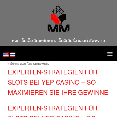
หจก.เอ็มเอ็ม วิเศษชัยชาญ เอ็นจิเนียริ่ง แอนด์ ซัพพลาย
4 มีนาคม 2026
โดย
KENGWEB2
EXPERTEN‑STRATEGIEN FÜR
SLOTS BEI YEP CASINO – SO
MAXIMIEREN SIE IHRE GEWINNE
EXPERTEN‑STRATEGIEN FÜR