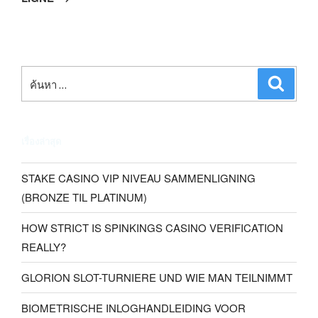
เรื่องล่าสุด
STAKE CASINO VIP NIVEAU SAMMENLIGNING
(BRONZE TIL PLATINUM)
HOW STRICT IS SPINKINGS CASINO VERIFICATION
REALLY?
GLORION SLOT-TURNIERE UND WIE MAN TEILNIMMT
BIOMETRISCHE INLOGHANDLEIDING VOOR