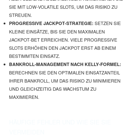
IE MIT LOW‑VOLATILE SLOTS, UM DAS RISIKO ZU S
TREUEN.
PROGRESSIVE JACKPOT‑STRATEGIE:
SETZEN SIE
KLEINE EINSÄTZE, BIS SIE DEN MAXIMALEN
JACKPOT‑BET ERREICHEN. VIELE PROGRESSIVE
SLOTS ERHÖHEN DEN JACKPOT ERST AB EINEM
BESTIMMTEN EINSATZ.
BANKROLL‑MANAGEMENT NACH KELLY‑FORMEL:
BERECHNEN SIE DEN OPTIMALEN EINSATZANTEIL
IHRER BANKROLL, UM DAS RISIKO ZU MINIMIEREN
UND GLEICHZEITIG DAS WACHSTUM ZU
MAXIMIEREN.
HÄUFIGE FEHLER UND WIE SIE SIE
VERMEIDEN