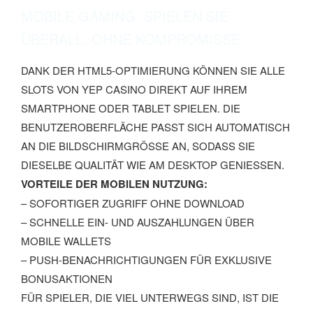
MOBILE GAMING: SPIELEN SIE
ÜBERALL, OHNE KOMPROMISSE
DANK DER HTML5‑OPTIMIERUNG KÖNNEN SIE ALLE
SLOTS VON YEP CASINO DIREKT AUF IHREM
SMARTPHONE ODER TABLET SPIELEN. DIE
BENUTZEROBERFLÄCHE PASST SICH AUTOMATISCH
AN DIE BILDSCHIRMGRÖSSE AN, SODASS SIE D
IESELBE QUALITÄT WIE AM DESKTOP GENIESSEN.
VORTEILE DER MOBILEN NUTZUNG:
– SOFORTIGER ZUGRIFF OHNE DOWNLOAD
– SCHNELLE EIN- UND AUSZAHLUNGEN ÜBER
MOBILE WALLETS
– PUSH‑BENACHRICHTIGUNGEN FÜR EXKLUSIVE
BONUSAKTIONEN
FÜR SPIELER, DIE VIEL UNTERWEGS SIND, IST DIE