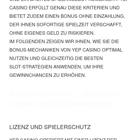
CASINO ERFÜLLT GENAU DIESE KRITERIEN UND
BIETET ZUDEM EINEN BONUS OHNE EINZAHLUNG,
DER IHNEN SOFORTIGE SPIELZEIT VERSCHAFFT,
OHNE EIGENES GELD ZU RISKIEREN.
IM FOLGENDEN ZEIGEN WIR IHNEN, WIE SIE DIE
BONUS‑MECHANIKEN VON YEP CASINO OPTIMAL
NUTZEN UND GLEICHZEITIG DIE BESTEN
SLOT‑STRATEGIEN ANWENDEN, UM IHRE
GEWINNCHANCEN ZU ERHÖHEN.
WARUM YEP CASINO? – VERTRAUEN,
VIELFALT UND GESCHWINDIGKEIT
LIZENZ UND SPIELERSCHUTZ
YEP CASINO OPERIERT MIT EINER LIZENZ DER