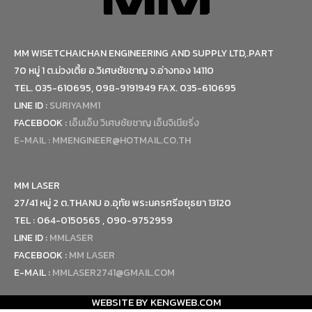
MM WISETCHAICHAN ENGINEERING AND SUPPLY LTD,.PART
70 หมู่ 1 ต.ม่วงเตี้ย อ.วิเศษชัยชาญ จ.อ่างทอง 14110
TEL. 035-610695, 098-9191949 FAX. 035-610695
LINE ID :
SURIYAMM1
FACEBOOK :
เอ็มเอ็ม วิเศษชัยชาญ เอ็นจิเนียริ่ง
E-MAIL :
MMENGINEER@HOTMAIL.CO.TH
MM LASER
27/41 หมู่ 2 ต.THANU อ.อุทัย พระนครศรีอยุธยา 13120
TEL : 064-0150565 , 090-9752959
LINE ID :
MMLASER
FACEBOOK :
MM LASER
E-MAIL :
MMLASER2741@GMAIL.COM
WEBSITE BY
KENGWEB.COM